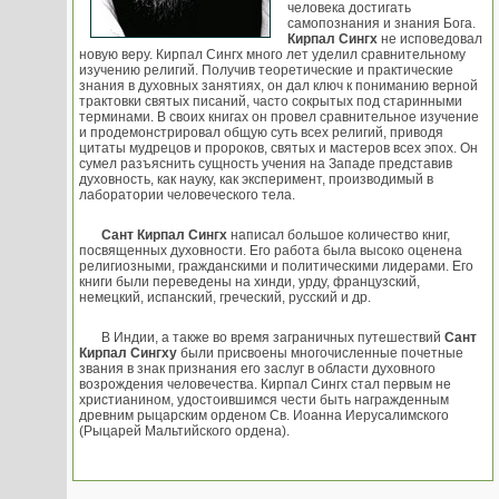
человека достигать
самопознания и знания Бога.
Кирпал Сингх
не исповедовал
новую веру. Кирпал Сингх много лет уделил сравнительному
изучению религий. Получив теоретические и практические
знания в духовных занятиях, он дал ключ к пониманию верной
трактовки святых писаний, часто сокрытых под старинными
терминами. В своих книгах он провел сравнительное изучение
и продемонстрировал общую суть всех религий, приводя
цитаты мудрецов и пророков, святых и мастеров всех эпох. Он
сумел разъяснить сущность учения на Западе представив
духовность, как науку, как эксперимент, производимый в
лаборатории человеческого тела.
Сант Кирпал Сингх
написал большое количество книг,
посвященных духовности. Его работа была высоко оценена
религиозными, гражданскими и политическими лидерами. Его
книги были переведены на хинди, урду, французский,
немецкий, испанский, греческий, русский и др.
В Индии, а также во время заграничных путешествий
Сант
Кирпал Сингху
были присвоены многочисленные почетные
звания в знак признания его заслуг в области духовного
возрождения человечества. Кирпал Сингх стал первым не
христианином, удостоившимся чести быть награжденным
древним рыцарским орденом Св. Иоанна Иерусалимского
(Рыцарей Мальтийского ордена).