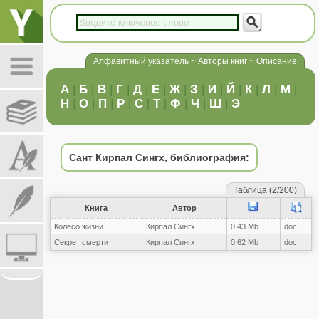
Алфавитный указатель ~ Авторы книг ~ Описание
А
|
Б
|
В
|
Г
|
Д
|
Е
|
Ж
|
З
|
И
|
Й
|
К
|
Л
|
М
|
Н
|
О
|
П
|
Р
|
С
|
Т
|
Ф
|
Ч
|
Ш
|
Э
Сант Кирпал Сингх, библиография:
Таблица (2/200)
Книга
Автор
Колесо жизни
Кирпал Сингх
0.43 Mb
doc
Секрет смерти
Кирпал Сингх
0.62 Mb
doc