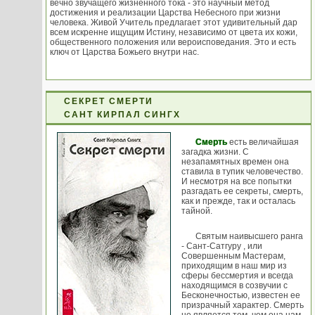
вечно звучащего жизненного тока - это научный метод
достижения и реализации Царства Небесного при жизни
человека. Живой Учитель предлагает этот удивительный дар
всем искренне ищущим Истину, независимо от цвета их кожи,
общественного положения или вероисповедания. Это и есть
ключ от Царства Божьего внутри нас.
СЕКРЕТ СМЕРТИ
САНТ КИРПАЛ СИНГХ
Смерть
есть величайшая
загадка жизни. С
незапамятных времен она
ставила в тупик человечество.
И несмотря на все попытки
разгадать ее секреты, смерть,
как и прежде, так и осталась
тайной.
Святым наивысшего ранга
- Сант-Сатгуру , или
Совершенным Мастерам,
приходящим в наш мир из
сферы бессмертия и всегда
находящимся в созвучии с
Бесконечностью, известен ее
призрачный характер. Смерть