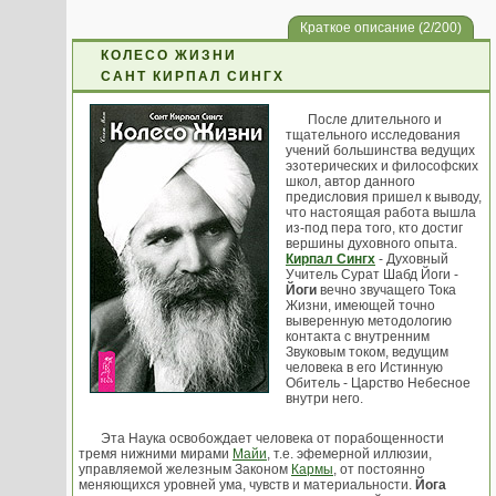
Краткое описание (2/200)
КОЛЕСО ЖИЗНИ
САНТ КИРПАЛ СИНГХ
После длительного и
тщательного исследования
учений большинства ведущих
эзотерических и философских
школ, автор данного
предисловия пришел к выводу,
что настоящая работа вышла
из-под пера того, кто достиг
вершины духовного опыта.
Кирпал Сингх
- Духовный
Учитель Сурат Шабд Йоги -
Йоги
вечно звучащего Тока
Жизни, имеющей точно
выверенную методологию
контакта с внутренним
Звуковым током, ведущим
человека в его Истинную
Обитель - Царство Небесное
внутри него.
Эта Наука освобождает человека от порабощенности
тремя нижними мирами
Майи
, т.е. эфемерной иллюзии,
управляемой железным Законом
Кармы
, от постоянно
меняющихся уровней ума, чувств и материальности.
Йога