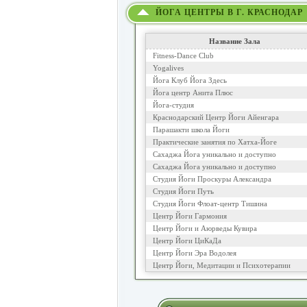
ЙОГА ЦЕНТРЫ В Г. КРАСНОДАР
Название Зала
Fitness-Dance Club
Yogalives
Йога Клуб Йога Здесь
Йога центр Анита Плюс
Йога-студия
Краснодарский Центр Йоги Айенгара
Парашакти школа Йоги
Практические занятия по Хатха-Йоге
Сахаджа Йога уникально и доступно
Сахаджа Йога уникально и доступно
Студия Йоги Проскуры Александра
Студия Йоги Путь
Студия Йоги Флоат-центр Тишина
Центр Йоги Гармония
Центр Йоги и Аюрведы Кувира
Центр Йоги ЦиКаДа
Центр Йоги Эра Водолея
Центр Йоги, Медитации и Психотерапии