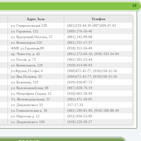
18
Адрес Зала
Телефон
ул. Ставропольская 238
(861)233-44-30 (967)309-47-92
ул. Гаражная, 132
(989) 278-56-46
ул. Курортный Поселок, 57
(861) 242-99-68
ул. Коммунаров 220
(861) 251-17-37
ФМР, ул.Гаражная,89
(918) 351-56-49
пр. Чекистов, д. 42
(861) 273-69-16, (918) 333-34-90
ул. Гоголя, д. 73
(961) 501-23-44
ул. Коммунаров, 220
(918) 414-90-03
ул.Фрунзе,15 офис 6
(960)472-45-77, (918)158-31-56
ул. Яна-Полуяна, 33
(960)472-45-77, (918)158-31-56
ул. Калинина, 333
(929) 836-87-73
ул. Красноармейская, 68
(967) 658-70-19
ул. Митрофана Седина, 21
(918) 663-39-99
Ул. Железнодорожная, 31
(965) 471-18-95
ул. Дзержинского 33
217-17-33
ул. Гимназическая д. 30
(861) 290-81-90, (918) 288-88-48
ул. Пирогова д. 12
(952) 856-55-99
ул. Дзержинского 100
(918) 229-38-27