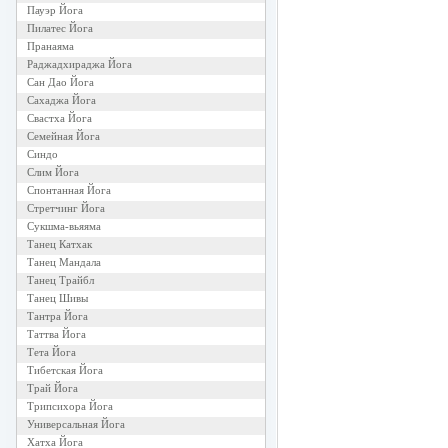
Пауэр Йога
Пилатес Йога
Пранаяма
Раджадхираджа Йога
Сан Дао Йога
Сахаджа Йога
Свастха Йога
Семейная Йога
Синдо
Слим Йога
Спонтанная Йога
Стретчинг Йога
Сукшма-вьяяма
Танец Катхак
Танец Мандала
Танец Трайбл
Танец Шивы
Тантра Йога
Таттва Йога
Тета Йога
Тибетская Йога
Трай Йога
Трипсихора Йога
Универсальная Йога
Хатха Йога