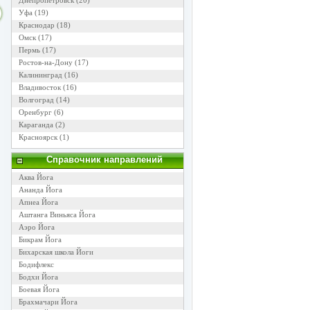
Днепропетровск
(20)
Уфа
(19)
Краснодар
(18)
Омск
(17)
Пермь
(17)
Ростов-на-Дону
(17)
Калининград
(16)
Владивосток
(16)
Волгоград
(14)
Оренбург
(6)
Караганда
(2)
Красноярск
(1)
Справочник направлений
Аква Йога
Ананда Йога
Апнеа Йога
Аштанга Виньяса Йога
Аэро Йога
Бикрам Йога
Бихарская школа Йоги
Бодифлекс
Бодхи Йога
Боевая Йога
Брахмачари Йога