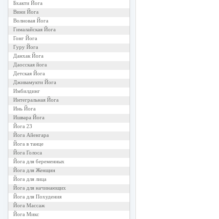
Бхакти Йога
Вини Йога
Волновая Йога
Гималайская Йога
Гонг Йога
Гуру Йога
Данхак Йога
Даосская йога
Детская Йога
Дживамукти Йога
Имбилдинг
Интегральная Йога
Инь Йога
Ишвара Йога
Йога 23
Йога Айенгара
Йога в танце
Йога Голоса
Йога для беременных
Йога для Женщин
Йога для лица
Йога для начинающих
Йога для Похудения
Йога Массаж
Йога Микс