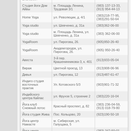
Cтудия йоги Дом
м. Площадь Ленина,
(983) 137-13-33,
Айвы
Трудовая 3/1
(913) 954-44-13
(383)218-77-95,
Home Yoga
ул. Революции, д. 4/1
(383)291-50-64
Yoga studio
ул. Шевченко, д. 31а
(383)362-06-00
м. Площадь Ленина, ул.
Yoga studio
(383) 362-06-00
Шевченко, д. 31а
YogaRoom
ул. Пирогова, 26.
(905)950-26-40
Академгородок, ул.
YogaRoom
(905) 950-26-40
Пирогова, 26.
3-й пер.
Авеста
(913)933-05-04
Крашенинникова-3, к. 401
Вираж
Цветной проезд, 13
(913)908-06-96
Дивья
ул. Пирогова, 12
(913)487-61-47
Индиго студия
восточных
Ул. Котовского 5/3
(903)901-71-32
практик
Индийского
ул. Фрунзе 5, строение 2
(383)220-16-04
центра Кайлас
Йога клуб
(383) 236-04-59,
Красный проспект, д. 82
Снежный лотос
(913) 018-79-80
Йога студия Жива
Пос. Кольцово, 20
(923)190-50-18
Йога центр
м. Сибирская, ул.
Намасте
Галущака, 5
Йога центр
(383) 347-50-01,