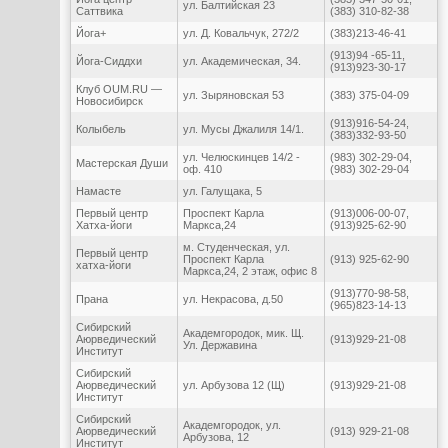
ул. Балтийская 23
Саттвика
(383) 310-82-38
Йога+
ул. Д. Ковальчук, 272/2
(383)213-46-41
(913)94 -65-11,
Йога-Сиддхи
ул. Академическая, 34.
(913)923-30-17
Клуб OUM.RU —
ул. Зыряновская 53
(383) 375-04-09
Новосибирск
(913)916-54-24,
Колыбель
ул. Мусы Джалиля 14/1.
(383)332-93-50
ул. Челюскинцев 14/2 -
(983) 302-29-04,
Мастерская Души
оф. 410
(983) 302-29-04
Намасте
ул. Галущака, 5
Первый центр
Проспект Карла
(913)006-00-07,
Хатха-йоги
Маркса,24
(913)925-62-90
м. Студенческая, ул.
Первый центр
Проспект Карла
(913) 925-62-90
хатха-йоги
Маркса,24, 2 этаж, офис 8
(913)770-98-58,
Прана
ул. Некрасова, д.50
(965)823-14-13
Сибирский
Академгородок, мик. Щ.
Аюрведический
(913)929-21-08
Ул. Державина
Институт
Сибирский
Аюрведический
ул. Арбузова 12 (Щ)
(913)929-21-08
Институт
Сибирский
Академгородок, ул.
Аюрведический
(913) 929-21-08
Арбузова, 12
Институт