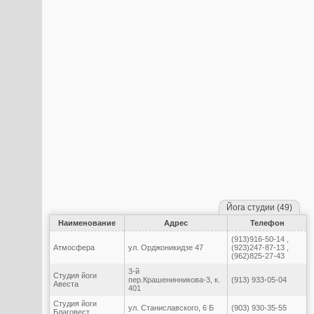
Йога студии (49)
Наименование
Адрес
Телефон
(913)916-50-14 ,
Атмосфера
ул. Орджоникидзе 47
(923)247-87-13 ,
(962)825-27-43
3-й
Cтудия йоги
пер.Крашенинникова-3, к.
(913) 933-05-04
Авеста
401
Cтудия йоги
ул. Станиславского, 6 Б
(903) 930-35-55
Благовест