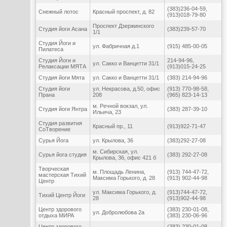
(383)236-04-59,
Снежный лотос
Красный проспект, д. 82
(913)018-79-80
Проспект Дзержинского
Студия йоги Асана
(383)239-57-70
1/1
Студия Йоги и
ул. Фабричная д.1
(915) 485-00-05
Пилатеса
Студия Йоги и
214-94-96,
ул. Сакко и Ванцетти 31/1
Релаксации МЯТА
(913)015-24-25
Студия йоги Мята
ул. Сакко и Ванцетти 31/1
(383) 214-94-96
Студия йоги
ул. Некрасова, д.50, офис
(913) 770-98-58,
Прана
208
(965) 823-14-13
м. Речной вокзал, ул.
Студия йоги Янтра
(383) 287-39-10
Ильича, 23
Студия развития
Красный пр., 11
(913)922-71-47
СоТворение
Сурья Йога
ул. Крылова, 36
(383)292-27-08
м. Сибирская, ул.
Сурья йога студия
(383) 292-27-08
Крылова, 36, офис 421 б
Творческая
м. Площадь Ленина,
(913) 744-47-72,
мастерская Тихий
Максима Горького, д. 28
(913) 902-44-98
Центр
ул. Максима Горького, д.
(913)744-47-72,
Тихий Центр Йоги
28
(913)902-44-98
Центр здорового
(383) 230-01-08,
ул. Добролюбова 2а
отдыха МИРА
(383) 230-06-96
Центр здорового
(383) 230-01-08,