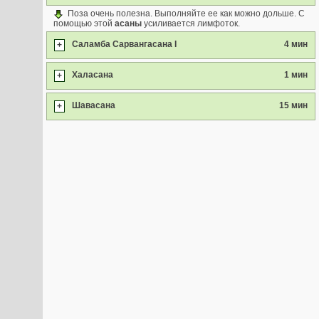
Поза очень полезна. Выполняйте ее как можно дольше. С
помощью этой
асаны
усиливается лимфоток.
Саламба Сарвангасана I
4 мин
+
Халасана
1 мин
+
Шавасана
15 мин
+