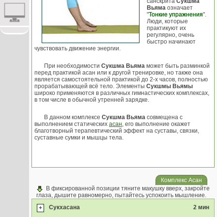
санскрита
Сукшма
Вьяма
означает
"
Тонкие упражнения
".
Люди, которые
практикуют их
регулярно, очень
быстро начинают
чувствовать движение энергии.
При необходимости
Сукшма Вьяма
может быть разминкой
перед практикой асан или к другой тренировке, но также она
является самостоятельной практикой до 2-х часов, полностью
прорабатывающей всё тело. Элементы
Сукшмы Вьямы
широко применяются в различных гимнастических комплексах,
в том числе в обычной утренней зарядке.
В данном комплексе
Сукшма Вьяма
совмещена с
выполнением статических
асан
, его выполнение окажет
благотворный терапевтический эффект на суставы, связки,
суставные сумки и мышцы тела.
Комплекс Асан
В фиксированной позиции тяните макушку вверх, закройте
глаза, дышите равномерно, пытайтесь успокоить мышление.
Сукхасана
2 мин
+