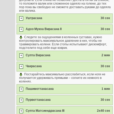
допускать. Если спина не позволяет достать пятки за спиной,
то положите валик или сложенное одеяло на голени, до тех
пор пока вы свободно не сможете доставать руками до одеяла
или валика.
Уштрасана
30 сек
+
Адхо Мукха Вирасана II
30 сек
+
Следите за ощущениями в коленных суставах, нужно
контролировать максимальное давление в них, чтобы не
травмировать колени. Если стопы испытывают дискомфорт,
подстелите под себя еще коврик.
Супта Вирасана
2 мин
+
Чакрасана
30 сек
+
Постарайтесь максимально расслабиться, если ноги не
получается удерживать прямыми – согните их немного в
коленях.
Пашимоттанасана
1 мин
+
Пурвоттанасана
30 сек
+
Супта Матсиендрасана III
2x40 сек
+