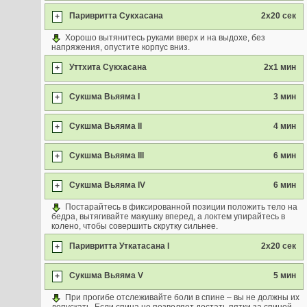
Паривритта Сукхасана
2x20 сек
+
Хорошо вытянитесь руками вверх и на выдохе, без
напряжения, опустите корпус вниз.
Уттхита Сукхасана
2x1 мин
+
Сукшма Вьяяма I
3 мин
+
Сукшма Вьяяма II
4 мин
+
Сукшма Вьяяма III
6 мин
+
Сукшма Вьяяма IV
6 мин
+
Постарайтесь в фиксированной позиции положить тело на
бедра, вытягивайте макушку вперед, а локтем упирайтесь в
колено, чтобы совершить скрутку сильнее.
Паривритта Уткатасана I
2x20 сек
+
Сукшма Вьяяма V
5 мин
+
При прогибе отслеживайте боли в спине – вы не должны их