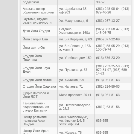
поддержки
30-52
Анахата центр
ул. Щербанева 35,
(381) 248-08-64, (913)
обретения гармонии
оф.203
979-40-26
Гаутама, студия
Ул. Малунцева д. 6
(381) 267-13-27
развития личности
Богдана
(965) 983-68-47, (913)
Дзэн Йога Студия
Хмельницкого, 160а
145-06-75
Йога студия Ева
ул. 5-я Кордная, д. 63
(965) 877-22-69
ул. 5-я Линия, д. 157/
(3812) 58-05-29, (913)
Йога центр Ом
а, корп. 9
158-89-74
Студия Йога
ул. Учебная, дом 152
(913) 676-23-20
Практика
(381) 233-25-59, (913)
Студия Йоги Jaya
ул. Пушкина, д. 67
979-81-97, (913) 689-
Джая
14-21
Студия Йоги Лотос
ул. Химиков, 63/1
(913) 961-81-63
Студия Йоги Садхана
ул. Чапаева, 71
(381) 294-89-03
Судия Фитнеса и
Мира проспект, 20 к1
(913) 961-81-63
Йоги ЛОТ
Танцевально -
ул. Нефтезаводская,
оздоровительная
(3812) 63-81-56
д. 28/2
студия Витамин
Центр развития
МФК "Миллениум",
человека Арья
ул. Фрунзе 1/4, 5
633-655
Вайдья
этаж, оф.504
Центр Йоги Арья
ул. Жукова, 78
633-655