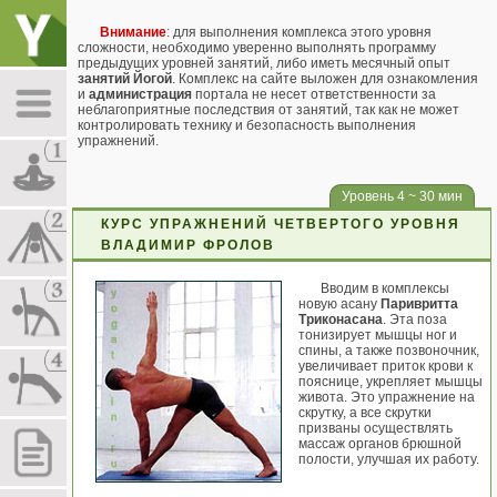
Внимание
: для выполнения комплекса этого уровня
сложности, необходимо уверенно выполнять программу
предыдущих уровней занятий, либо иметь месячный опыт
занятий Йогой
. Комплекс на сайте выложен для ознакомления
и
администрация
портала не несет ответственности за
неблагоприятные последствия от занятий, так как не может
контролировать технику и безопасность выполнения
упражнений.
Уровень 4 ~ 30 мин
КУРС УПРАЖНЕНИЙ ЧЕТВЕРТОГО УРОВНЯ
ВЛАДИМИР ФРОЛОВ
Вводим в комплексы
новую асану
Паривритта
Триконасана
. Эта поза
тонизирует мышцы ног и
спины, а также позвоночник,
увеличивает приток крови к
пояснице, укрепляет мышцы
живота. Это упражнение на
скрутку, а все скрутки
призваны осуществлять
массаж органов брюшной
полости, улучшая их работу.