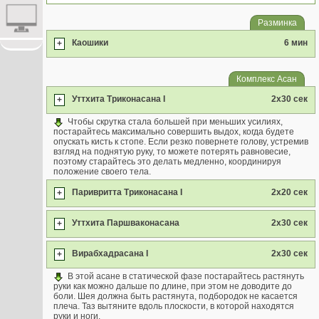
Разминка
Каошики
6 мин
+
Комплекс Асан
Уттхита Триконасана I
2x30 сек
+
Чтобы скрутка стала большей при меньших усилиях,
постарайтесь максимально совершить выдох, когда будете
опускать кисть к стопе. Если резко повернете голову, устремив
взгляд на поднятую руку, то можете потерять равновесие,
поэтому старайтесь это делать медленно, координируя
положение своего тела.
Паривритта Триконасана I
2x20 сек
+
Уттхита Паршваконасана
2x30 сек
+
Вирабхадрасана I
2x30 сек
+
В этой асане в статической фазе постарайтесь растянуть
руки как можно дальше по длине, при этом не доводите до
боли. Шея должна быть растянута, подбородок не касается
плеча. Таз вытяните вдоль плоскости, в которой находятся
руки и ноги.