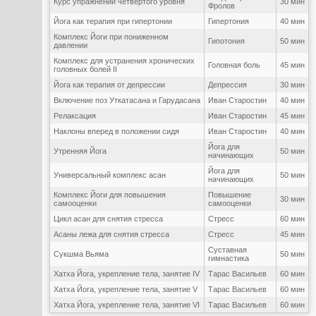
Курс упражнений четвертого уровня
30 мин
Фролов
Йога как терапия при гипертонии
Гипертония
40 мин
Комплекс Йоги при пониженном
Гипотония
50 мин
давлении
Комплекс для устранения хронических
Головная боль
45 мин
головных болей II
Йога как терапия от депрессии
Депрессия
30 мин
Включение поз Уткатасана и Гарудасана
Иван Старостин
40 мин
Релаксация
Иван Старостин
45 мин
Наклоны вперед в положении сидя
Иван Старостин
40 мин
Йога для
Утренняя Йога
50 мин
начинающих
Йога для
Универсальный комплекс асан
50 мин
начинающих
Комплекс Йоги для повышения
Повышение
30 мин
самооценки
самооценки
Цикл асан для снятия стресса
Стресс
60 мин
Асаны лежа для снятия стресса
Стресс
45 мин
Суставная
Сукшма Вьяма
50 мин
гимнастика
Хатха Йога, укрепление тела, занятие IV
Тарас Васильев
60 мин
Хатха Йога, укрепление тела, занятие V
Тарас Васильев
60 мин
Хатха Йога, укрепление тела, занятие VI
Тарас Васильев
60 мин