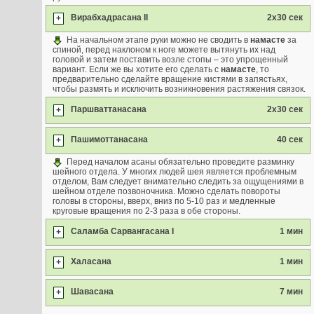
Вирабхадрасана II
2x30 сек
+
На начальном этапе руки можно не сводить в
намасте
за
спиной, перед наклоном к ноге можете вытянуть их над
головой и затем поставить возле стопы – это упрощенный
вариант. Если же вы хотите его сделать с
намасте
, то
предварительно сделайте вращение кистями в запястьях,
чтобы размять и исключить возникновения растяжения связок.
Паршваттанасана
2x30 сек
+
Пашимоттанасана
40 сек
+
Перед началом асаны обязательно проведите разминку
шейного отдела. У многих людей шея является проблемным
отделом, Вам следует внимательно следить за ощущениями в
шейном отделе позвоночника. Можно сделать повороты
головы в стороны, вверх, вниз по 5-10 раз и медленные
круговые вращения по 2-3 раза в обе стороны.
Саламба Сарвангасана I
1 мин
+
Халасана
1 мин
+
Шавасана
7 мин
+