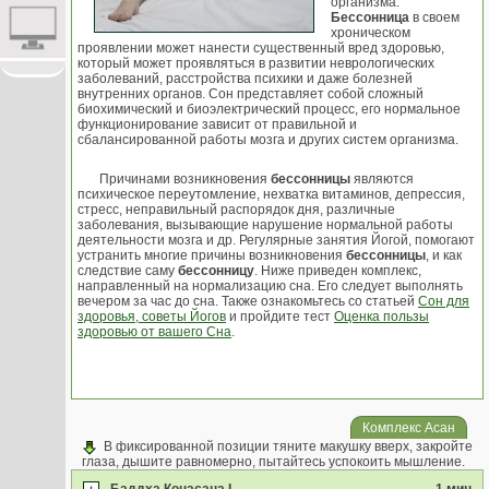
организма.
Бессонница
в своем
хроническом
проявлении может нанести существенный вред здоровью,
который может проявляться в развитии неврологических
заболеваний, расстройства психики и даже болезней
внутренних органов. Сон представляет собой сложный
биохимический и биоэлектрический процесс, его нормальное
функционирование зависит от правильной и
сбалансированной работы мозга и других систем организма.
Причинами возникновения
бессонницы
являются
психическое переутомление, нехватка витаминов, депрессия,
стресс, неправильный распорядок дня, различные
заболевания, вызывающие нарушение нормальной работы
деятельности мозга и др. Регулярные занятия Йогой, помогают
устранить многие причины возникновения
бессонницы
, и как
следствие саму
бессонницу
. Ниже приведен комплекс,
направленный на нормализацию сна. Его следует выполнять
вечером за час до сна. Также ознакомьтесь со статьей
Сон для
здоровья, советы Йогов
и пройдите тест
Оценка пользы
здоровью от вашего Сна
.
Комплекс Асан
В фиксированной позиции тяните макушку вверх, закройте
глаза, дышите равномерно, пытайтесь успокоить мышление.