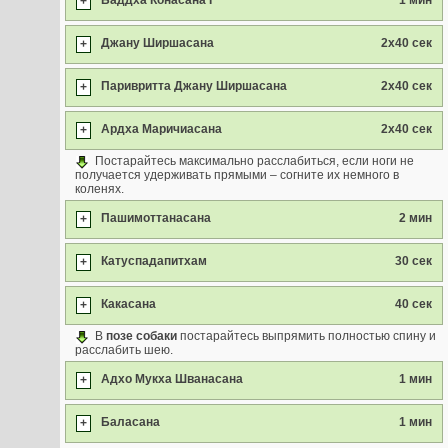
Баддха Конасана I
1 мин
+
Джану Ширшасана
2x40 сек
+
Паривритта Джану Ширшасана
2x40 сек
+
Ардха Маричиасана
2х40 сек
+
Постарайтесь максимально расслабиться, если ноги не
получается удерживать прямыми – согните их немного в
коленях.
Пашимоттанасана
2 мин
+
Катуспадапитхам
30 сек
+
Какасана
40 сек
+
В
позе собаки
постарайтесь выпрямить полностью спину и
расслабить шею.
Адхо Мукха Шванасана
1 мин
+
Баласана
1 мин
+