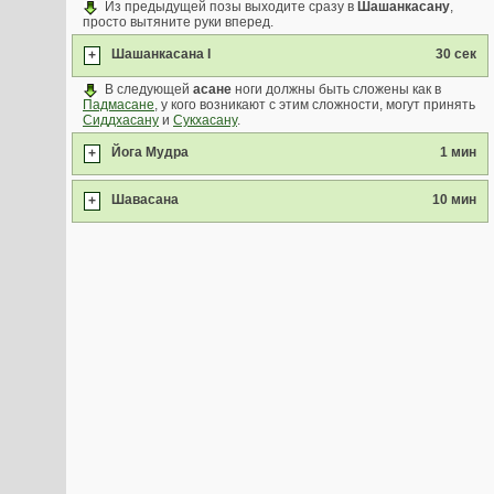
Из предыдущей позы выходите сразу в
Шашанкасану
,
просто вытяните руки вперед.
Шашанкасана I
30 сек
+
В следующей
асане
ноги должны быть сложены как в
Падмасане
, у кого возникают с этим сложности, могут принять
Сиддхасану
и
Сукхасану
.
Йога Мудра
1 мин
+
Шавасана
10 мин
+