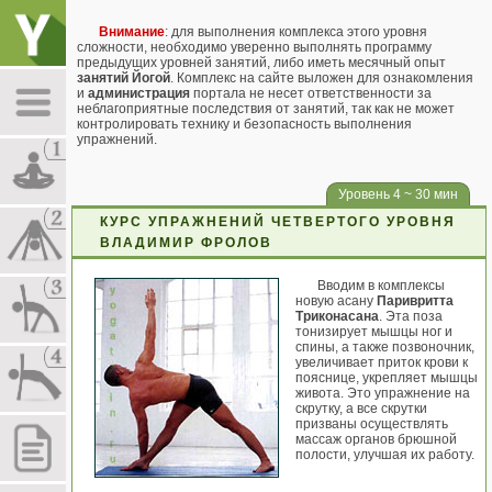
Внимание
: для выполнения комплекса этого уровня
сложности, необходимо уверенно выполнять программу
предыдущих уровней занятий, либо иметь месячный опыт
занятий Йогой
. Комплекс на сайте выложен для ознакомления
и
администрация
портала не несет ответственности за
неблагоприятные последствия от занятий, так как не может
контролировать технику и безопасность выполнения
упражнений.
Уровень 4 ~ 30 мин
КУРС УПРАЖНЕНИЙ ЧЕТВЕРТОГО УРОВНЯ
ВЛАДИМИР ФРОЛОВ
Вводим в комплексы
новую асану
Паривритта
Триконасана
. Эта поза
тонизирует мышцы ног и
спины, а также позвоночник,
увеличивает приток крови к
пояснице, укрепляет мышцы
живота. Это упражнение на
скрутку, а все скрутки
призваны осуществлять
массаж органов брюшной
полости, улучшая их работу.