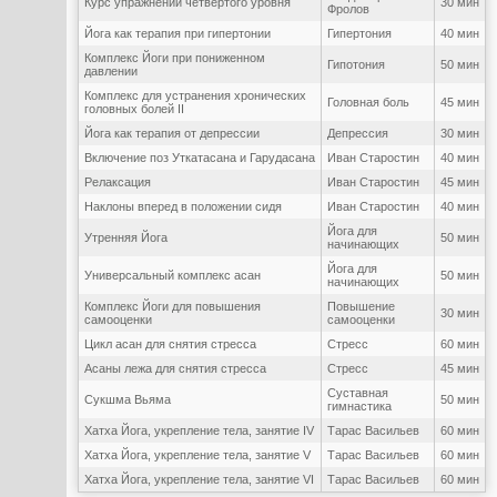
Курс упражнений четвертого уровня
30 мин
Фролов
Йога как терапия при гипертонии
Гипертония
40 мин
Комплекс Йоги при пониженном
Гипотония
50 мин
давлении
Комплекс для устранения хронических
Головная боль
45 мин
головных болей II
Йога как терапия от депрессии
Депрессия
30 мин
Включение поз Уткатасана и Гарудасана
Иван Старостин
40 мин
Релаксация
Иван Старостин
45 мин
Наклоны вперед в положении сидя
Иван Старостин
40 мин
Йога для
Утренняя Йога
50 мин
начинающих
Йога для
Универсальный комплекс асан
50 мин
начинающих
Комплекс Йоги для повышения
Повышение
30 мин
самооценки
самооценки
Цикл асан для снятия стресса
Стресс
60 мин
Асаны лежа для снятия стресса
Стресс
45 мин
Суставная
Сукшма Вьяма
50 мин
гимнастика
Хатха Йога, укрепление тела, занятие IV
Тарас Васильев
60 мин
Хатха Йога, укрепление тела, занятие V
Тарас Васильев
60 мин
Хатха Йога, укрепление тела, занятие VI
Тарас Васильев
60 мин