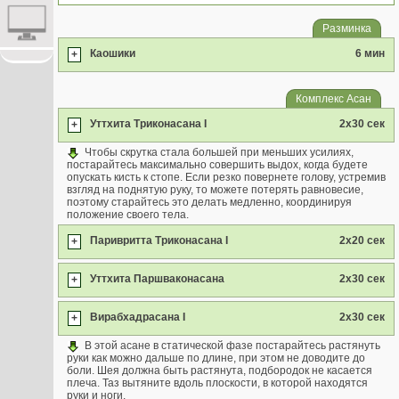
Разминка
Каошики
6 мин
+
Комплекс Асан
Уттхита Триконасана I
2x30 сек
+
Чтобы скрутка стала большей при меньших усилиях,
постарайтесь максимально совершить выдох, когда будете
опускать кисть к стопе. Если резко повернете голову, устремив
взгляд на поднятую руку, то можете потерять равновесие,
поэтому старайтесь это делать медленно, координируя
положение своего тела.
Паривритта Триконасана I
2x20 сек
+
Уттхита Паршваконасана
2x30 сек
+
Вирабхадрасана I
2x30 сек
+
В этой асане в статической фазе постарайтесь растянуть
руки как можно дальше по длине, при этом не доводите до
боли. Шея должна быть растянута, подбородок не касается
плеча. Таз вытяните вдоль плоскости, в которой находятся
руки и ноги.