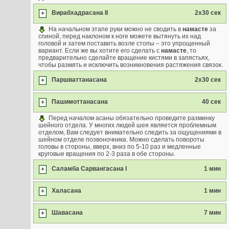
Вирабхадрасана II
2x30 сек
+
На начальном этапе руки можно не сводить в
намасте
за
спиной, перед наклоном к ноге можете вытянуть их над
головой и затем поставить возле стопы – это упрощенный
вариант. Если же вы хотите его сделать с
намасте
, то
предварительно сделайте вращение кистями в запястьях,
чтобы размять и исключить возникновения растяжения связок.
Паршваттанасана
2x30 сек
+
Пашимоттанасана
40 сек
+
Перед началом асаны обязательно проведите разминку
шейного отдела. У многих людей шея является проблемным
отделом, Вам следует внимательно следить за ощущениями в
шейном отделе позвоночника. Можно сделать повороты
головы в стороны, вверх, вниз по 5-10 раз и медленные
круговые вращения по 2-3 раза в обе стороны.
Саламба Сарвангасана I
1 мин
+
Халасана
1 мин
+
Шавасана
7 мин
+