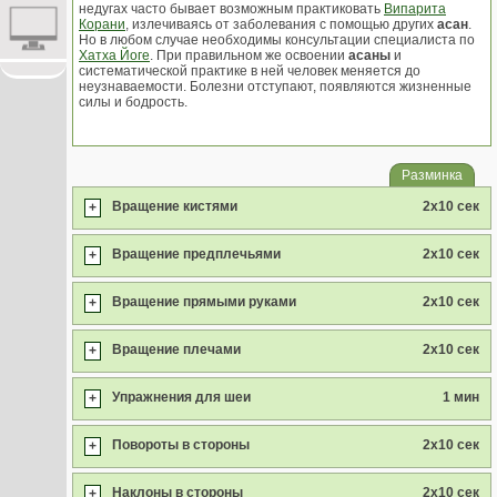
недугах часто бывает возможным практиковать
Випарита
Корани
, излечиваясь от заболевания с помощью других
асан
.
Но в любом случае необходимы консультации специалиста по
Хатха Йоге
. При правильном же освоении
асаны
и
систематической практике в ней человек меняется до
неузнаваемости. Болезни отступают, появляются жизненные
силы и бодрость.
Разминка
Вращение кистями
2x10 сек
+
Вращение предплечьями
2x10 сек
+
Вращение прямыми руками
2x10 сек
+
Вращение плечами
2x10 сек
+
Упражнения для шеи
1 мин
+
Повороты в стороны
2x10 сек
+
Наклоны в стороны
2x10 сек
+