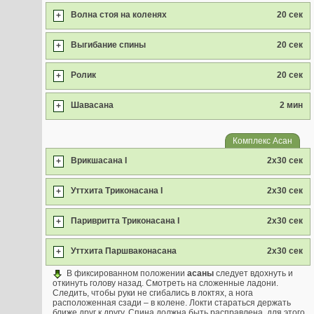
Волна стоя на коленях
20 сек
+
Выгибание спины
20 сек
+
Ролик
20 сек
+
Шавасана
2 мин
+
Комплекс Асан
Врикшасана I
2х30 сек
+
Уттхита Триконасана I
2х30 сек
+
Паривритта Триконасана I
2х30 сек
+
Уттхита Паршваконасана
2х30 сек
+
В фиксированном положении
асаны
следует вдохнуть и
откинуть голову назад. Смотреть на сложенные ладони.
Следить, чтобы руки не сгибались в локтях, а нога
расположенная сзади – в колене. Локти стараться держать
ближе друг к другу. Спина должна быть расправлена, для этого