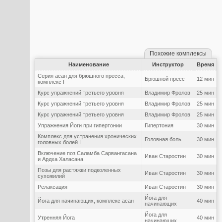
Похожие комплексы
Наименование
Инструктор
Время
Серия асан для брюшного пресса,
Брюшной пресс
12 мин
комплекс I
Курс упражнений третьего уровня
Владимир Фролов
25 мин
Курс упражнений третьего уровня
Владимир Фролов
25 мин
Курс упражнений третьего уровня
Владимир Фролов
25 мин
Упражнения Йоги при гипертонии
Гипертония
30 мин
Комплекс для устранения хронических
Головная боль
30 мин
головных болей I
Включение поз Саламба Сарвангасана
Иван Старостин
30 мин
и Ардха Халасана
Позы для растяжки подколенных
Иван Старостин
30 мин
сухожилий
Релаксация
Иван Старостин
30 мин
Йога для
Йога для начинающих, комплекс асан
40 мин
начинающих
Йога для
Утренняя Йога
40 мин
начинающих