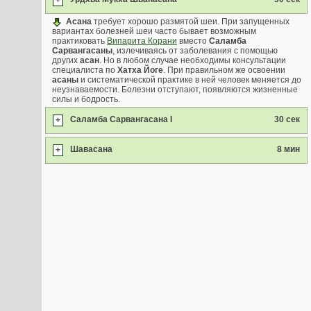
+
Асана
требует хорошо размятой шеи. При запущенных
вариантах болезней шеи часто бывает возможным
практиковать
Випарита Корани
вместо
Саламба
Сарвангасаны
, излечиваясь от заболевания с помощью
других
асан
. Но в любом случае необходимы консультации
специалиста по
Хатха Йоге
. При правильном же освоении
асаны
и систематической практике в ней человек меняется до
неузнаваемости. Болезни отступают, появляются жизненные
силы и бодрость.
Саламба Сарвангасана I
30 сек
+
Шавасана
8 мин
+