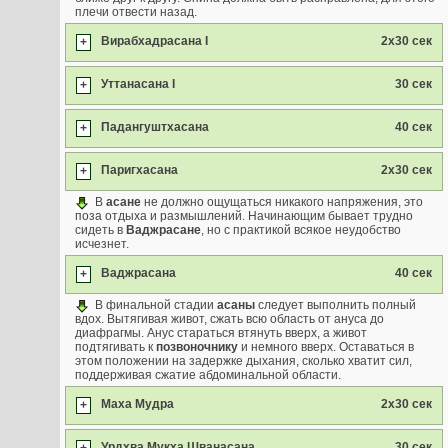
плечи отвести назад.
Вирабхадрасана I
2х30 сек
+
Уттанасана I
30 сек
+
Падангуштхасана
40 сек
+
Паригхасана
2х30 сек
+
В
асане
не должно ощущаться никакого напряжения, это
поза отдыха и размышлений. Начинающим бывает трудно
сидеть в
Ваджрасане
, но с практикой всякое неудобство
исчезнет.
Ваджрасана
40 сек
+
В финальной стадии
асаны
следует выполнить полный
вдох. Вытягивая живот, сжать всю область от ануса до
диафрагмы. Анус стараться втянуть вверх, а живот
подтягивать к
позвоночнику
и немного вверх. Оставаться в
этом положении на задержке дыхания, сколько хватит сил,
поддерживая сжатие абдоминальной области.
Маха Мудра
2х30 сек
+
Урдхва Мукха Шванасана
30 сек