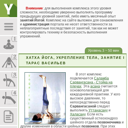
Внимание
: для выполнения комплекса этого уровня
сложности, необходимо уверенно выполнять программу
предыдущих уровней занятий, либо иметь месячный опыт
занятий Йогой
. Комплекс на сайте выложен для ознакомления
и
администрация
портала не несет ответственности за
неблагоприятные последствия от занятий, так как не может
контролировать технику и безопасность выполнения
упражнений.
Уровень 3 ~ 50 мин
ХАТХА ЙОГА, УКРЕПЛЕНИЕ ТЕЛА, ЗАНЯТИЕ I
ТАРАС ВАСИЛЬЕВ
В этот комплекс
подключается
Саламба
Сарвангасана - Стойка на
плечах
. Эта
асана
считается
основополагающей для
каждодневной практики. У кого
высокое давление, то
непосредственно перед
Сарвангасаной
следует
выполнять
Уттанасану
и
Халасану
. Если есть
существенный остеохондроз
шейного отдела
позвоночника
и
другие изменения в области шейных
позвонков
. При этих