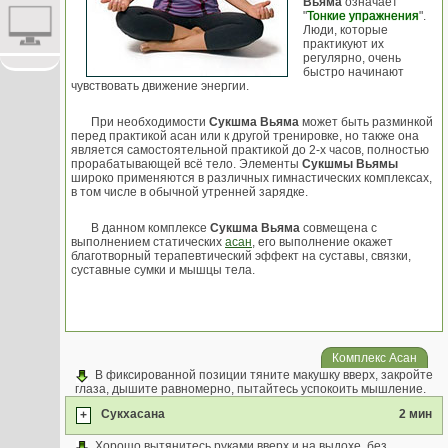
Вьяма
означает
"
Тонкие упражнения
".
Люди, которые
практикуют их
регулярно, очень
быстро начинают
чувствовать движение энергии.
При необходимости
Сукшма Вьяма
может быть разминкой
перед практикой асан или к другой тренировке, но также она
является самостоятельной практикой до 2-х часов, полностью
прорабатывающей всё тело. Элементы
Сукшмы Вьямы
широко применяются в различных гимнастических комплексах,
в том числе в обычной утренней зарядке.
В данном комплексе
Сукшма Вьяма
совмещена с
выполнением статических
асан
, его выполнение окажет
благотворный терапевтический эффект на суставы, связки,
суставные сумки и мышцы тела.
Комплекс Асан
В фиксированной позиции тяните макушку вверх, закройте
глаза, дышите равномерно, пытайтесь успокоить мышление.
Сукхасана
2 мин
+
Хорошо вытянитесь руками вверх и на выдохе, без