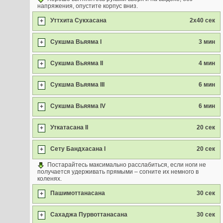
напряжения, опустите корпус вниз.
Уттхита Сукхасана
2x40 сек
+
Сукшма Вьяяма I
3 мин
+
Сукшма Вьяяма II
4 мин
+
Сукшма Вьяяма III
6 мин
+
Сукшма Вьяяма IV
6 мин
+
Уткатасана II
20 сек
+
Сету Бандхасана I
20 сек
+
Постарайтесь максимально расслабиться, если ноги не
получается удерживать прямыми – согните их немного в
коленях.
Пашимоттанасана
30 сек
+
Сахаджа Пурвоттанасана
30 сек
+