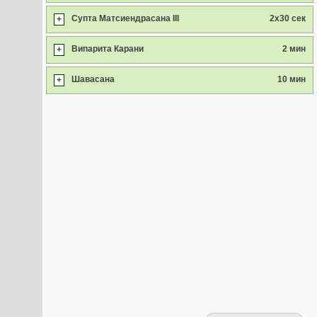
Супта Матсиендрасана III
2x30 сек
+
Випарита Карани
2 мин
+
Шавасана
10 мин
+