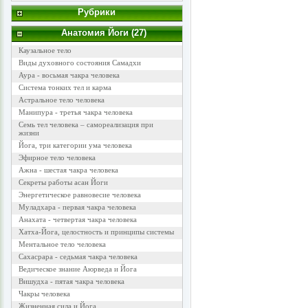
Рубрики
Анатомия Йоги (27)
Каузальное тело
Виды духовного состояния Самадхи
Аура - восьмая чакра человека
Система тонких тел и карма
Астральное тело человека
Манипура - третья чакра человека
Семь тел человека – самореализация при
жизни
Йога, три категории ума человека
Эфирное тело человека
Ажна - шестая чакра человека
Секреты работы асан Йоги
Энергетическое равновесие человека
Муладхара - первая чакра человека
Анахата - четвертая чакра человека
Хатха-Йога, целостность и принципы системы
Ментальное тело человека
Сахасрара - седьмая чакра человека
Ведическое знание Аюрведа и Йога
Вишудха - пятая чакра человека
Чакры человека
Жизненная сила и Йога