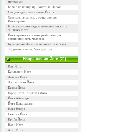
молодости
Боли в пояснице при занятиях Йогой
Сон для здоровья, советы Йогов
Сексуальная жизнь с точки зрения
Йогатерапии
Боли в грудном отделе позвоночника при
занятиях Йогой
Йогатерапия - система реабилитации
жизненной силы человека
Кунадалини Йога для отношений и секса
Здоровое зрение, йога для глаз
Направления Йоги (21)
Инь Йога
Кундалини Йога
Детская Йога
Дживамукти Йога
Карма Йога
Пауэр Йога - Силовая Йога
Йога Айенгара
Йога Патанджали
Йога Нидра
Свастха Йога
Крийя Йога
Нади Йога
Агни Йога