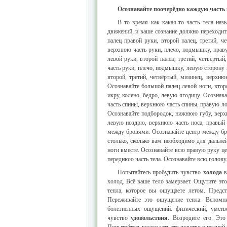
Осознавайте поочерёдно каждую часть 
В то время как какая-то часть тела наз
движений, и ваше сознание должно переходить
палец правой руки, второй палец, третий, че
верхнюю часть руки, плечо, подмышку, праву
левой руки, второй палец, третий, четвёртый
часть руки, плечо, подмышку, левую сторону 
второй, третий, четвёртый, мизинец, верхню
Осознавайте большой палец левой ноги, второ
икру, колено, бедро, левую ягодицу. Осозна
часть спины, верхнюю часть спины, правую ло
Осознавайте подбородок, нижнюю губу, верхн
левую ноздрю, верхнюю часть носа, правый гл
между бровями. Осознавайте центр между бр
столько, сколько вам необходимо для дальне
ноги вместе. Осознавайте всю правую руку це
переднюю часть тела. Осознавайте всю голову. 
Попытайтесь пробудить чувство
холода
в
холод. Всё ваше тело замерзает. Ощутите э
тепла, которое вы ощущаете летом. Предст
Переживайте это ощущение тепла. Вспом
болезненных ощущений: физический, умстве
чувство
удовольствия
. Возродите его. Это