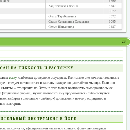
в Йоге
3790
Кадничанская Василя
3787
3672
Ольга Тарабашкина
3372
Свами Сатьянанда Сарасвати
3085
Свами Шивананда
2487
23
САН НА ГИБКОСТЬ И РАСТЯЖКУ
олняя
асану
, сгибаемся до первого ощущения. Как только оно начинает возникать –
где – следует остановиться и застыть, намеренно расслабляя мышцы. Если оно
 «
таять
» – это правильно. Затем в теле может возникнуть самопроизвольное
 (улучшение формы), нужно позволить ему продолжаться (либо согнуться
льно, выбирая возникшую «слабину») до касания к новому ощущению и
ние повторить.
ИТЕЛЬНЫЙ ИНСТРУМЕНТ В ЙОГЕ
асно психологии,
аффирмацией
называют краткую фразу, являющейся