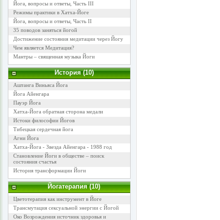
Йога, вопросы и ответы, Часть III
Режимы практики в Хатха-Йоге
Йога, вопросы и ответы, Часть II
35 поводов заняться йогой
Достижение состояния медитации через Йогу
Чем является Медитация?
Мантры – священная музыка Йоги
История (10)
Аштанга Виньяса Йога
Йога Айенгара
Пауэр Йога
Хатха-Йога обратная сторона медали
Истоки философии Йогов
Тибецкая сердечная йога
Агни Йога
Хатха-Йога - Звезда Айенгара - 1988 год
Становление Йоги в обществе – поиск
состояния счастья
История трансформации Йоги
Йогатерапия (10)
Цветотерапия как инструмент в Йоге
Трансмутация сексуальной энергии с Йогой
Око Возрождения источник здоровья и