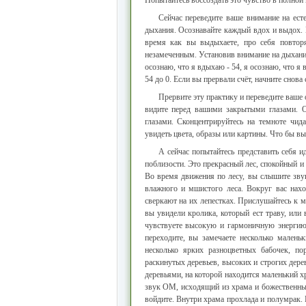
Попытайтесь воссоздать это чувство в полной 
Сейчас переведите ваше внимание на есте
дыхания. Осознавайте каждый вдох и выдох. В
время как вы выдыхаете, про себя повтор
незамеченным. Установив внимание на дыхании
осознаю, что я вдыхаю - 54, я осознаю, что я 
54 до 0. Если вы прервали счёт, начните снова 
Прервите эту практику и переведите ваше 
видите перед вашими закрытыми глазами. О
глазами. Сконцентрируйтесь на темноте чи
увидеть цвета, образы или картины. Что бы вы
А сейчас попытайтесь представить себя 
поблизости. Это прекрасный лес, спокойный и
Во время движения по лесу, вы слышите зву
влажного и мшистого леса. Вокруг вас нах
сверкают на их лепестках. Прислушайтесь к м
вы увидели кролика, который ест траву, или
чувствуете высокую и гармоничную энергию 
переходите, вы замечаете несколько малень
несколько ярких разноцветных бабочек, п
раскинутых деревьев, высоких и строгих дере
деревьями, на которой находится маленький хр
звук ОМ, исходящий из храма и божественный
войдите. Внутри храма прохлада и полумрак. 