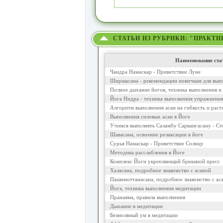
СТАТЬИ ИЗ РУБРИКИ: "ПРАКТИ
Наименование ста
Чандра Намаскар - Приветствие Луне
Ширшасана - рекомендации новичкам для вып
Полное дыхание йогов, техника выполнения и
Йога Нидра - техника выполнения упражнени
Алгоритм выполнения асан на гибкость и раст
Выполнения силовых асан в Йоге
Учимся выполнять Саламбу Сарвангасану - Ст
Шавасана, освоение релаксации в йоге
Сурья Намаскар - Приветствие Солнцу
Методика расслабления в Йоге
Комплекс Йоги укрепляющий брюшной пресс
Халасана, подробное знакомство с асаной
Пашимоттанасана, подробное знакомство с ас
Йога, техника выполнения медитации
Пранаяма, правила выполнения
Дыхание в медитации
Безмолвный ум в медитации