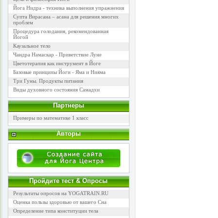
Йога Нидра - техника выполнения упражнения
Супта Вирасана – асана для решения многих
проблем
Процедура голодания, рекомендованная
Йогой
Каузальное тело
Чандра Намаскар - Приветствие Луне
Цветотерапия как инструмент в Йоге
Базовые принципы Йоги - Яма и Нияма
Три Гуны. Продукты питания
Виды духовного состояния Самадхи
Партнеры
Примеры по математике 1 класс
Авторы
Пройдите тест & Опросы
Результаты опросов на YOGATRAIN.RU
Оценка пользы здоровью от вашего Сна
Определение типа конституции тела