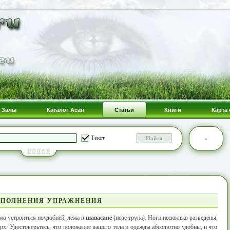
Залы
Каталог Асан
Статьи
Книги
Карта 
-
Текст
ВЫПОЛНЕНИЯ УПРАЖНЕНИЯ
о устроиться поудобней, лёжа в
шавасане
(позе трупа). Ноги несколько разведены,
рх. Удостоверьтесь, что положение вашего тела и одежды абсолютно удобны, и что