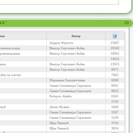
КА"
23
тьи
Автор
Андреа Феретти
25667
олнения асаны
Виктор Сергеевич Бойко
20500
 рекомендации
Виктор Сергеевич Бойко
19942
я
14635
яжку
Виктор Сергеевич Бойко
13953
Виктор Сергеевич Бойко
8071
ойку на плечах
7665
Марианна Горошетченко
6998
Свами Сатьянанда Сарасвати
6942
Свами Сатьянанда Сарасвати
6832
Роберто Айяби
6365
5745
аной
Денис Волков
5648
Свами Сатьянанда Сарасвати
5587
Свами Сатьянанда Сарасвати
5530
Шри Чинмой
4794
Шри Чинмой
3834