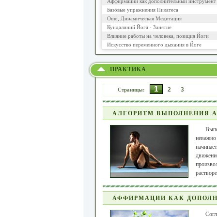
Аффирмации как дополнительный инструмент 
Базовые упражнения Пилатеса
Ошо, Динамическая Медитация
Кундалиний Йога - Занятие
Влияние работы на человека, позиция Йоги
Искусство переменного дыхания в Йоге
ПРАКТИКА
1
2
3
Страницы:
АЛГОРИТМ ВЫПОЛНЕНИЯ А
Вып
неважно 
начинает
движение
произво
растворе
АФФИРМАЦИИ КАК ДОПОЛН
Согл