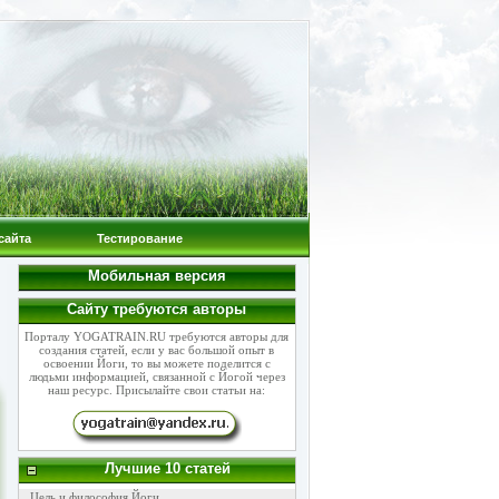
сайта
Тестирование
Мобильная версия
Сайту требуются авторы
Порталу YOGATRAIN.RU требуются авторы для
создания статей, если у вас большой опыт в
освоении Йоги, то вы можете поделится с
людьми информацией, связанной с Йогой через
наш ресурс. Присылайте свои статьи на:
Лучшие 10 статей
Цель и философия Йоги