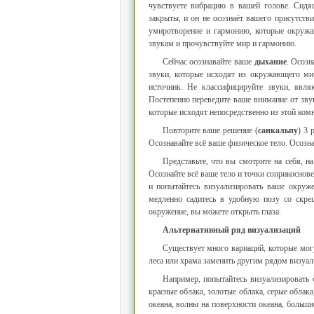
чувствуете вибрацию в вашей голове. Сидя
закрыты, и он не осознаёт вашего присутстви
умиротворение и гармонию, которые окружа
звукам и прочувствуйте мир и гармонию.
Сейчас осознавайте ваше
дыхание
. Осозн
звуки, которые исходят из окружающего мир
источник. Не классифицируйте звуки, явл
Постепенно переведите ваше внимание от звук
которые исходят непосредственно из этой ком
Повторите ваше решение (
санкальпу
) 3 
Осознавайте всё ваше физическое тело. Осозна
Представьте, что вы смотрите на себя, н
Осознайте всё ваше тело и точки соприкоснов
и попытайтесь визуализировать ваше окруже
медленно садитесь в удобную позу со скр
окружение, вы можете открыть глаза.
Альтернативный ряд визуализаций
Существует много вариаций, которые мог
леса или храма заменить другим рядом визуал
Например, попытайтесь визуализировать 
красные облака, золотые облака, серые облака
океана, волны на поверхности океана, больши