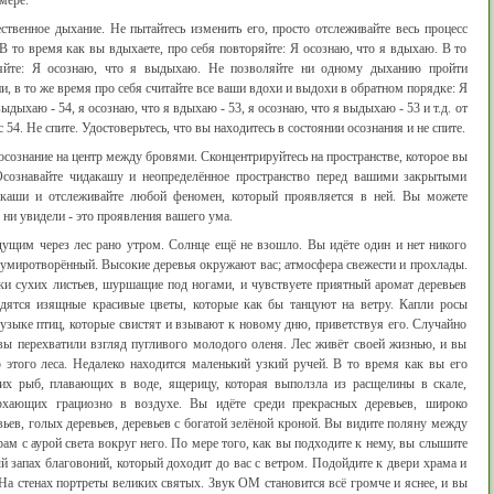
мере.
ственное дыхание. Не пытайтесь изменить его, просто отслеживайте весь процесс
 то время как вы вдыхаете, про себя повторяйте: Я осознаю, что я вдыхаю. В то
яйте: Я осознаю, что я выдыхаю. Не позволяйте ни одному дыханию пройти
, в то же время про себя считайте все ваши вдохи и выдохи в обратном порядке: Я
выдыхаю - 54, я осознаю, что я вдыхаю - 53, я осознаю, что я выдыхаю - 53 и т.д. от
с 54. Не спите. Удостоверьтесь, что вы находитесь в состоянии осознания и не спите.
осознание на центр между бровями. Сконцентрируйтесь на пространстве, которое вы
сознавайте чидакашу и неопределённое пространство перед вашими закрытыми
дакаши и отслеживайте любой феномен, который проявляется в ней. Вы можете
 ни увидели - это проявления вашего ума.
идущим через лес рано утром. Солнце ещё не взошло. Вы идёте один и нет никого
 умиротворённый. Высокие деревья окружают вас; атмосфера свежести и прохлады.
ки сухих листьев, шуршащие под ногами, и чувствуете приятный аромат деревьев
одятся изящные красивые цветы, которые как бы танцуют на ветру. Капли росы
узыке птиц, которые свистят и взывают к новому дню, приветствуя его. Случайно
 вы перехватили взгляд пугливого молодого оленя. Лес живёт своей жизнью, и вы
этого леса. Недалеко находится маленький узкий ручей. В то время как вы его
ких рыб, плавающих в воде, ящерицу, которая выползла из расщелины в скале,
орхающих грациозно в воздухе. Вы идёте среди прекрасных деревьев, широко
вьев, голых деревьев, деревьев с богатой зелёной кроной. Вы видите поляну между
ам с аурой света вокруг него. По мере того, как вы подходите к нему, вы слышите
 запах благовоний, который доходит до вас с ветром. Подойдите к двери храма и
На стенах портреты великих святых. Звук ОМ становится всё громче и яснее, и вы