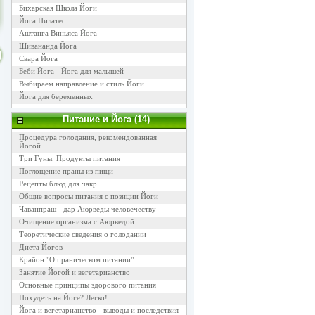
Бихарская Школа Йоги
Йога Пилатес
Аштанга Виньяса Йога
Шивананда Йога
Свара Йога
Беби Йога - Йога для малышей
Выбираем направление и стиль Йоги
Йога для беременных
Питание и Йога (14)
Процедура голодания, рекомендованная
Йогой
Три Гуны. Продукты питания
Поглощение праны из пищи
Рецепты блюд для чакр
Общие вопросы питания с позиции Йоги
Чаванпраш - дар Аюрведы человечеству
Очищение организма с Аюрведой
Теоретические сведения о голодании
Диета Йогов
Крайон "О праническом питании"
Занятие Йогой и вегетарианство
Основные принципы здорового питания
Похудеть на Йоге? Легко!
Йога и вегетарианство - выводы и последствия