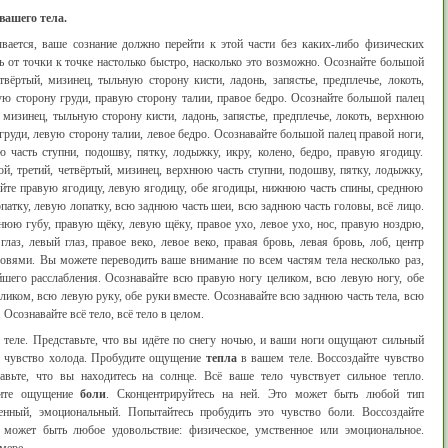
вашего тела.
ывается, ваше сознание должно перейти к этой части без каких-либо физических
 от точки к точке настолько быстро, насколько это возможно. Осознайте большой
твёртый, мизинец, тыльную сторону кисти, ладонь, запястье, предплечье, локоть,
ю сторону груди, правую сторону талии, правое бедро. Осознайте большой палец
, мизинец, тыльную сторону кисти, ладонь, запястье, предплечье, локоть, верхнюю
груди, левую сторону талии, левое бедро. Осознавайте большой палец правой ноги,
ю часть ступни, подошву, пятку, лодыжку, икру, колено, бедро, правую ягодицу.
й, третий, четвёртый, мизинец, верхнюю часть ступни, подошву, пятку, лодыжку,
вайте правую ягодицу, левую ягодицу, обе ягодицы, нижнюю часть спины, среднюю
патку, левую лопатку, всю заднюю часть шеи, всю заднюю часть головы, всё лицо.
юю губу, правую щёку, левую щёку, правое ухо, левое ухо, нос, правую ноздрю,
аз, левый глаз, правое веко, левое веко, правая бровь, левая бровь, лоб, центр
овями. Вы можете переводить ваше внимание по всем частям тела несколько раз,
йшего расслабления. Осознавайте всю правую ногу целиком, всю левую ногу, обе
ликом, всю левую руку, обе руки вместе. Осознавайте всю заднюю часть тела, всю
Осознавайте всё тело, всё тело в целом.
 теле. Представьте, что вы идёте по снегу ночью, и ваши ноги ощущают сильный
то чувство холода. Пробудите ощущение
тепла
в вашем теле. Воссоздайте чувство
авьте, что вы находитесь на солнце. Всё ваше тело чувствует сильное тепло.
ните ощущение
боли
. Сконцентрируйтесь на ней. Это может быть любой тип
нный, эмоциональный. Попытайтесь пробудить это чувство боли. Воссоздайте
 может быть любое удовольствие: физическое, умственное или эмоциональное.