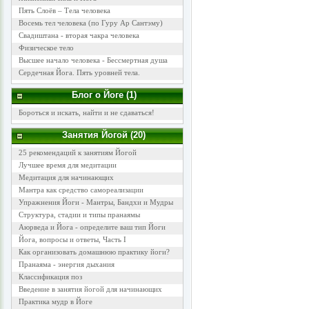
Пять Слоёв – Тела человека
Восемь тел человека (по Гуру Ар Сантэму)
Свадиштана - вторая чакра человека
Физическое тело
Высшее начало человека - Бессмертная душа
Сердечная Йога. Пять уровней тела.
Блог о Йоге (1)
Бороться и искать, найти и не сдаваться!
Занятия Йогой (20)
25 рекомендаций к занятиям Йогой
Лучшее время для медитации
Медитация для начинающих
Мантра как средство самореализации
Упражнения Йоги - Мантры, Бандхи и Мудры
Структура, стадии и типы пранаямы
Аюрведа и Йога - определите ваш тип Йоги
Йога, вопросы и ответы, Часть I
Как организовать домашнюю практику йоги?
Пранаяма - энергия дыхания
Классификация поз
Введение в занятия йогой для начинающих
Практика мудр в Йоге