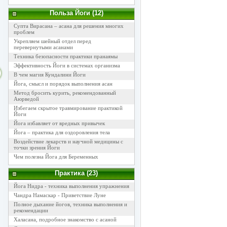
Польза Йоги (12)
Супта Вирасана – асана для решения многих
проблем
Укрепляем шейный отдел перед
перевернутыми асанами
Техника безопасности практики пранаямы
Эффективность Йоги в системах организма
В чем магия Кундалини Йоги
Йога, смысл и порядок выполнения асан
Метод бросить курить, рекомендованный
Аюрведой
Избегаем скрытое травмирование практикой
Йоги
Йога избавляет от вредных привычек
Йога – практика для оздоровления тела
Воздействие лекарств и научной медицины с
точки зрения Йоги
Чем полезна Йога для Беременных
Практика (23)
Йога Нидра - техника выполнения упражнения
Чандра Намаскар - Приветствие Луне
Полное дыхание йогов, техника выполнения и
рекомендации
Халасана, подробное знакомство с асаной