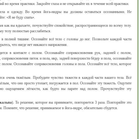
й во время практики. Закройте глаза и не открывайте их в течение всей практики.
тела и одежду. Во время йога-нидры вы должны оставаться осознанными. Не
те: «Я не буду спать».
емя как вы вдыхаете, почувствуйте спокойствие, распространяющееся по всему телу.
му телу полностью расслабиться.
у в полной тишине. Осознайте всё тело с головы до ног. Позвольте каждой части
рьтесь, что нигде нет никакого напряжения.
дятся в контакте с полом. Осознавайте соприкосновения рук, ладоней с полом,
, соприкосновения пяток и пола, икр, задней поверхности бёдер и пола, осознавайте
 с полом. Осознавайте соприкосновения головы и пола. Осознайте всё тело, которое
ится очень тяжёлым. Пробудите чувство тяжести в каждой части вашего тела. Всё
ёлым, что оно просто утопает, погружается в пол. Осознайте эту тяжесть. Ощутите
ано ощущением лёгкости, как будто вы парите над полом. Прочувствуйте эту
нкальпа
). То решение, которое вы принимаете, повторяется 3 раза. Повторяйте это
. Помните, что решение, принимаемое в йога-нидре, обязательно сбудется.