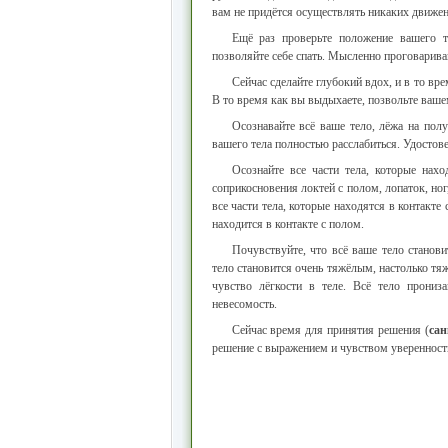
вам не придётся осуществлять никаких движени
Ещё раз проверьте положение вашего 
позволяйте себе спать. Мысленно проговаривай
Сейчас сделайте глубокий вдох, и в то вр
В то время как вы выдыхаете, позвольте ваше
Осознавайте всё ваше тело, лёжа на пол
вашего тела полностью расслабиться. Удостове
Осознайте все части тела, которые нахо
соприкосновения локтей с полом, лопаток, ног
все части тела, которые находятся в контакте
находится в контакте с полом.
Почувствуйте, что всё ваше тело станов
тело становится очень тяжёлым, настолько тяж
чувство лёгкости в теле. Всё тело прониз
невесомость.
Сейчас время для принятия решения (
са
решение с выражением и чувством уверенности