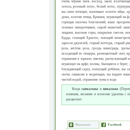
очень чёрная змея, восход, закат, взлетающ
лотоса, розовый лотос, белый лотос, пурпурна
вы сами летящие, маленькое золотое яйцо, х
дома, золотая птица, Кришна, играющий на фл
горящая палочка благовоний, ваше прозрачн
зеленых папоротников, сырой мшистый запах
людьми, высокие горы, покрытые снегом, иск
Будда, стоящий Христос, поющий менестрель
заросли джунглей, старый коттедж, старый р
роза, жёлтая роза, гроздь винограда, зрел
исходящий из пещеры, разноцветный свет, я
отражение в зеркале, павлин, распускающий х
играющее на арфе, волны, бьющиеся о берег, 
блуждающий садху, плачущий ребёнок, вы са
свечи, саньясин в медитации, вы видите ваш
чистой водой, отражение луны в воде.
Когда
санкальпа
и
викальпа
(Перево
влияния, желания и иллюзии удалены с п
расцветает.
Вконтакте
Facebook