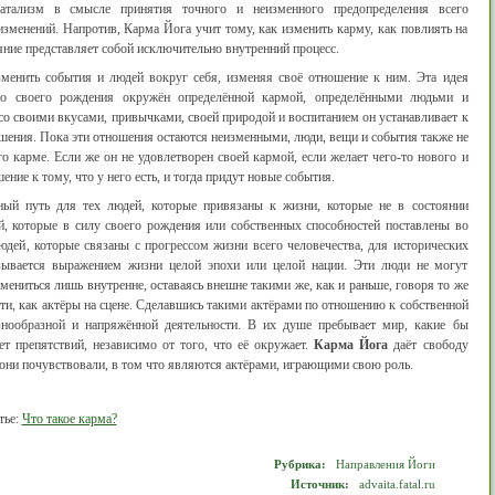
атализм в смысле принятия точного и неизменного предопределения всего
зменений. Напротив, Карма Йога учит тому, как изменить карму, как повлиять на
яние представляет собой исключительно внутренний процесс.
менить события и людей вокруг себя, изменяя своё отношение к ним. Эта идея
го своего рождения окружён определённой кармой, определёнными людьми и
о своими вкусами, привычками, своей природой и воспитанием он устанавливает к
ения. Пока эти отношения остаются неизменными, люди, вещи и события также не
о карме. Если же он не удовлетворен своей кармой, если желает чего-то нового и
ние к тому, что у него есть, и тогда придут новые события.
ый путь для тех людей, которые привязаны к жизни, которые не в состоянии
й, которые в силу своего рождения или собственных способностей поставлены во
юдей, которые связаны с прогрессом жизни всего человечества, для исторических
азывается выражением жизни целой эпохи или целой нации. Эти люди не могут
ениться лишь внутренне, оставаясь внешне такими же, как и раньше, говоря то же
ости, как актёры на сцене. Сделавшись такими актёрами по отношению к собственной
знообразной и напряжённой деятельности. В их душе пребывает мир, какие бы
ет препятствий, независимо от того, что её окружает.
Карма Йога
даёт свободу
о они почувствовали, в том что являются актёрами, играющими свою роль.
тье:
Что такое карма?
Рубрика:
Направления Йоги
Источник:
advaita.fatal.ru