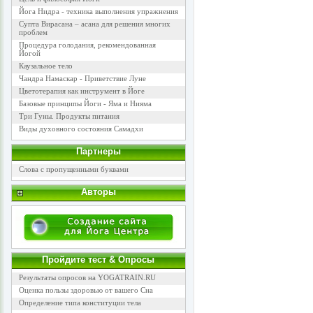
Йога Нидра - техника выполнения упражнения
Супта Вирасана – асана для решения многих
проблем
Процедура голодания, рекомендованная
Йогой
Каузальное тело
Чандра Намаскар - Приветствие Луне
Цветотерапия как инструмент в Йоге
Базовые принципы Йоги - Яма и Нияма
Три Гуны. Продукты питания
Виды духовного состояния Самадхи
Партнеры
Слова с пропущенными буквами
Авторы
Пройдите тест & Опросы
Результаты опросов на YOGATRAIN.RU
Оценка пользы здоровью от вашего Сна
Определение типа конституции тела