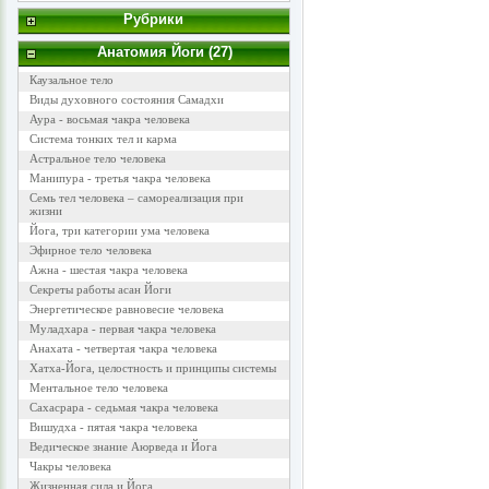
Рубрики
Анатомия Йоги (27)
Каузальное тело
Виды духовного состояния Самадхи
Аура - восьмая чакра человека
Система тонких тел и карма
Астральное тело человека
Манипура - третья чакра человека
Семь тел человека – самореализация при
жизни
Йога, три категории ума человека
Эфирное тело человека
Ажна - шестая чакра человека
Секреты работы асан Йоги
Энергетическое равновесие человека
Муладхара - первая чакра человека
Анахата - четвертая чакра человека
Хатха-Йога, целостность и принципы системы
Ментальное тело человека
Сахасрара - седьмая чакра человека
Вишудха - пятая чакра человека
Ведическое знание Аюрведа и Йога
Чакры человека
Жизненная сила и Йога