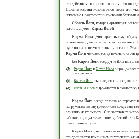
это действием, но просто говорим, что оно 
Понятие
кармы
используется также для ук
наказание в соответствии со своими благими 
Область
Йоги
, которая организует деяте
него, именуется
Карма Йогой
.
Карма Йога
учит правильному образу
правильному действию во всех жизненных об
пустыню и не вступая в школу йогинов. Эта ч
Карма Йоги
человек всегда помнит о своей цел
Без
Карма Йоги
все другие йоги или ста
Раджа Йога
и
Хатха Йога
вырождаются в с
оккультизм.
Бхакти Йога
вырождается в псевдомистику
Джняна Йога
вырождается в схоластику и
Карма Йога
всегда связана со стремлен
погружаться во внутренний сон среди запут
влиянию деятельности. Она заставляет челове
заботясь о результатах своих действий. Без
своей главной цели.
Карма Йога
учит человека изменять свою
это достигается изменением внутреннего отн