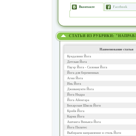
Вконтакте
Facebook
СТАТЬИ ИЗ РУБРИКИ: "НАПРА
Наименование статьи
Кундалини Йога
Детская Йога
Пауэр Йога - Силовая Йога
Йога для беременных
Агни Йога
Инь Йога
Дживамукти Йога
Йога Нидра
Йога Айенгара
Бихарская Школа Йоги
Крийя Йога
Карма Йога
Аштанга Виньяса Йога
Йога Пилатес
Выбираем направление и стиль Йоги