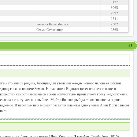
3137
3065
2992
2741
Розанна Каллиабетсос
2382
Свами Сатьянанда
2365
21
ога
- это живой родник, бьющий для утоления жажды нового человека шестой
дающегося на планете Земля. Новая эпоха Водолея несет очищение нашего
 корысти и самости эгоизма со всеми сопутствую- щими этому греху недостатками.
 сознание вступает в новый век Майтрейи, который дает нам знание на пороге
ведомое. В перелом- ный момент развития планеты дано учение Агни Йоги с высот
пыта.
ователем этой школы является
Шри Кришна Паттабхи Джойс
(род. 1915),