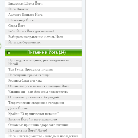
Бихарская Школа Йоги
Йога Пилатес
Аштанга Виньяса Йога
Шивананда Йога
Свара Йога
Беби Йога - Йога для малышей
Выбираем направление и стиль Йоги
Йога для беременных
Питание и Йога (14)
Процедура голодания, рекомендованная
Йогой
Три Гуны. Продукты питания
Поглощение праны из пищи
Рецепты блюд для чакр
Общие вопросы питания с позиции Йоги
Чаванпраш - дар Аюрведы человечеству
Очищение организма с Аюрведой
Теоретические сведения о голодании
Диета Йогов
Крайон "О праническом питании"
Занятие Йогой и вегетарианство
Основные принципы здорового питания
Похудеть на Йоге? Легко!
Йога и вегетарианство - выводы и последствия