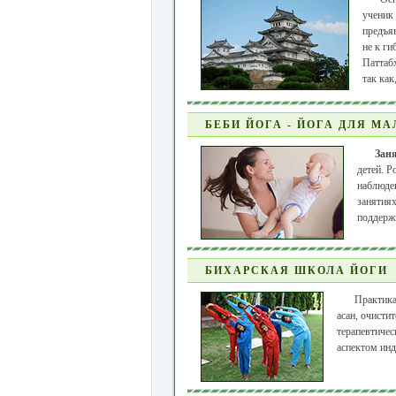
ученик
предъя
не к ги
Паттабх
так как
БЕБИ ЙОГА - ЙОГА ДЛЯ М
Заня
детей. Р
наблюде
занятиях
поддержк
БИХАРСКАЯ ШКОЛА ЙОГИ
Практика
асан, очисти
терапевтичес
аспектом инд