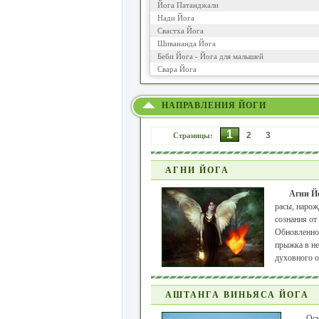
Йога Патанджали
Нади Йога
Свастха Йога
Шивананда Йога
Беби Йога - Йога для малышей
Свара Йога
НАПРАВЛЕНИЯ ЙОГИ
1
2
3
Страницы:
АГНИ ЙОГА
Агни Й
расы, нарож
сознания от
Обновленное
прыжка в не
духовного о
АШТАНГА ВИНЬЯСА ЙОГА
Осн