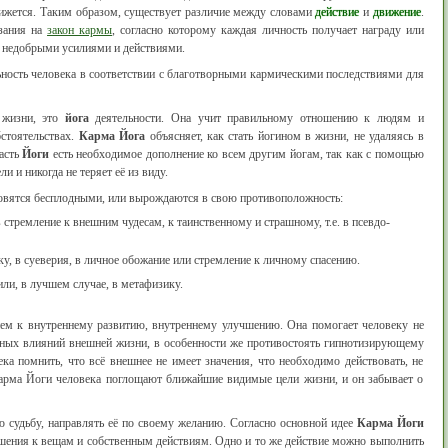
движется. Таким образом, существует различие между словами
действие
и
движение
.
азания на
закон кармы
, согласно которому каждая личность получает награду или
и недобрыми усилиями и действиями.
льность человека в соответствии с благотворными кармическими последствиями для
 жизни, это
йога
деятельности. Она учит правильному отношению к людям и
стоятельствах.
Карма Йога
объясняет, как стать йогином в жизни, не удаляясь в
асть
Йоги
есть необходимое дополнение ко всем другим йогам, так как с помощью
и и никогда не теряет её из виду.
новятся бесплодными, или вырождаются в свою противоположность:
тремление к внешним чудесам, к таинственному и страшному, т.е. в псевдо-
, в суеверия, в личное обожание или стремление к личному спасению.
ли, в лучшем случае, в метафизику.
ием к внутреннему развитию, внутреннему улучшению. Она помогает человеку не
анных влияний внешней жизни, в особенности же противостоять гипнотизирующему
ка помнить, что всё внешнее не имеет значения, что необходимо действовать, не
 Карма Йоги человека поглощают ближайшие видимые цели жизни, и он забывает о
 судьбу, направлять её по своему желанию. Согласно основной идее
Карма Йоги
ошения к вещам и собственным действиям. Одно и то же действие можно выполнить