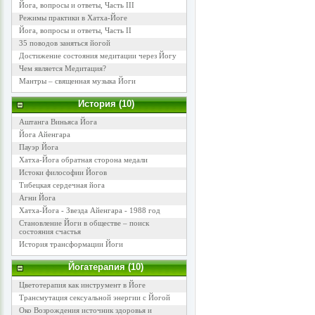
Йога, вопросы и ответы, Часть III
Режимы практики в Хатха-Йоге
Йога, вопросы и ответы, Часть II
35 поводов заняться йогой
Достижение состояния медитации через Йогу
Чем является Медитация?
Мантры – священная музыка Йоги
История (10)
Аштанга Виньяса Йога
Йога Айенгара
Пауэр Йога
Хатха-Йога обратная сторона медали
Истоки философии Йогов
Тибецкая сердечная йога
Агни Йога
Хатха-Йога - Звезда Айенгара - 1988 год
Становление Йоги в обществе – поиск
состояния счастья
История трансформации Йоги
Йогатерапия (10)
Цветотерапия как инструмент в Йоге
Трансмутация сексуальной энергии с Йогой
Око Возрождения источник здоровья и