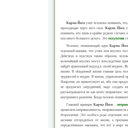
Карма Йога
учит человека понимать, что,
проходящая через него сила.
Карма Йога
ут
понимать, что лишь в крайне редких случаях о
или иного большого целого. Это
оккультная
ст
Человек, понимающий идеи
Карма Йог
огромной машине, что успех или неуспех того,
Действуя и чувствуя таким образом, челове
величайший неуспех могут впоследствии приве
найдёт правильный подход к своей неудаче. 
жизни. В обыденной жизни главная цель чел
трудностей и неудач. В жизни, управляемой 
Напротив, он приветствует их, ибо они предо
не предлагает затруднений, надо создать 
рассматриваются не как нечто неприятное, чег
внутреннего развития. Когда человек понимает
Главный принцип
Карма Йоги
-
неприв
проявлять непривязанность, непривязанность 
безразличия. Это особого рода отделение чело
желание отгородиться от жизни, а признан
определёнными законами, что всё в мире и