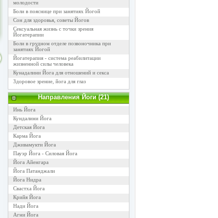
молодости
Боли в пояснице при занятиях Йогой
Сон для здоровья, советы Йогов
Сексуальная жизнь с точки зрения
Йогатерапии
Боли в грудном отделе позвоночника при
занятиях Йогой
Йогатерапия - система реабилитации
жизненной силы человека
Кунадалини Йога для отношений и секса
Здоровое зрение, йога для глаз
Направления Йоги (21)
Инь Йога
Кундалини Йога
Детская Йога
Карма Йога
Дживамукти Йога
Пауэр Йога - Силовая Йога
Йога Айенгара
Йога Патанджали
Йога Нидра
Свастха Йога
Крийя Йога
Нади Йога
Агни Йога