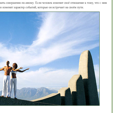
жить совершенно по-иному. Если человек изменит своё отношение к тому, что с ним
но изменит характер событий, которые он встречает на своём пути.