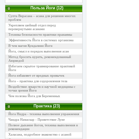
Польза Йоги (12)
Супта Вирасана – асана для решения многих
проблем
Укрепляем шейный отдел перед
перевернутыми асанами
Техника безопасности практики пранаямы
Эффективность Йоги в системах организма
В чем магия Кундалини Йоги
Йога, смысл и порядок выполнения асан
Метод бросить курить, рекомендованный
Аюрведой
Избегаем скрытое травмирование практикой
Йоги
Йога избавляет от вредных привычек
Йога – практика для оздоровления тела
Воздействие лекарств и научной медицины с
точки зрения Йоги
Чем полезна Йога для Беременных
Практика (23)
Йога Нидра - техника выполнения упражнения
Чандра Намаскар - Приветствие Луне
Полное дыхание йогов, техника выполнения и
рекомендации
Халасана, подробное знакомство с асаной