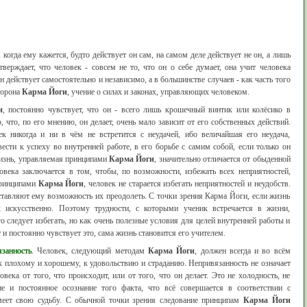
 когда ему кажется, будто действует он сам, на самом деле действует не он, а лишь
верждает, что человек - совсем не то, что он о себе думает, она учит человека
н действует самостоятельно и независимо, а в большинстве случаев - как часть того
орона
Карма Йоги
, учение о силах и законах, управляющих человеком.
и
, постоянно чувствует, что он - всего лишь крошечный винтик или колёсико в
 что, по его мнению, он делает, очень мало зависит от его собственных действий.
к никогда и ни в чём не встретится с неудачей, ибо величайшая его неудача,
сти к успеху во внутренней работе, в его борьбе с самим собой, если только он
Жизнь, управляемая принципами
Карма Йоги
, значительно отличается от обыденной
овека заключается в том, чтобы, по возможности, избежать всех неприятностей,
принципами
Карма Йоги
, человек не старается избегать неприятностей и неудобств.
ставляют ему возможность их преодолеть. С точки зрения Карма Йоги, если жизнь
их искусственно. Поэтому трудности, с которыми ученик встречается в жизни,
о следует избегать, но как очень полезные условия для целей внутренней работы и
 и постоянно чувствует это, сама жизнь становится его учителем.
язанность
. Человек, следующий методам
Карма Йоги
, должен всегда и во всём
к плохому и хорошему, к удовольствию и страданию. Непривязанность не означает
века от того, что происходит, или от того, что он делает. Это не холодность, не
ие и постоянное осознание того факта, что всё совершается в соответствии с
меет свою судьбу. С обычной точки зрения следование принципам
Карма Йоги