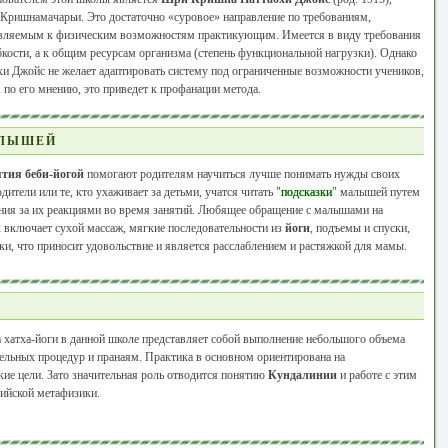
 Кришнамачарьи. Это достаточно «суровое» направление по требованиям,
вляемым к физическим возможностям практикующим. Имеется в виду требования
бкости, а к общим ресурсам организма (степень функциональной нагрузки). Однако
и Джойс не желает адаптировать систему под ограниченные возможности учеников,
, по его мнению, это приведет к профанации метода.
АЛЫШЕЙ
тия беби-йогой
помогают родителям научиться лучше понимать нужды своих
одители или те, кто ухаживает за детьми, учатся читать "
подсказки
" малышей путем
ния за их реакциями во время занятий. Любящее обращение с малышами на
 включает сухой массаж, мягкие последовательности из
йоги
, подъемы и спуски,
и, что приносит удовольствие и является расслаблением и растяжкой для мамы.
 хатха-йоги в данной школе представляет собой выполнение небольшого объема
тельных процедур и пранаям. Практика в основном ориентирована на
кие цели. Зато значительная роль отводится понятию
Кундалинии
и работе с этим
ийской метафизики.