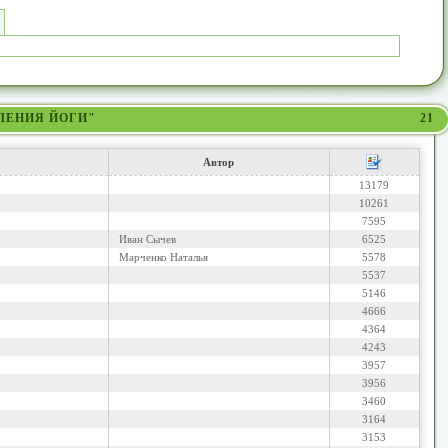
ВЛЕНИЯ ЙОГИ"
21
Автор
13179
10261
7595
Иван Сычев
6525
Марченко Наталья
5578
5537
5146
4666
4364
4243
3957
3956
3460
3164
3153