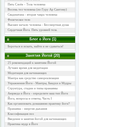
Пять Слоёв – Тела человека
Восемь тел человека (по Гуру Ар Сантэму)
Свадиштана - вторая чакра человека
Физическое тело
Высшее начало человека - Бессмертная душа
Сердечная Йога. Пять уровней тела.
Блог о Йоге (1)
Бороться и искать, найти и не сдаваться!
Занятия Йогой (20)
25 рекомендаций к занятиям Йогой
Лучшее время для медитации
Медитация для начинающих
Мантра как средство самореализации
Упражнения Йоги - Мантры, Бандхи и Мудры
Структура, стадии и типы пранаямы
Аюрведа и Йога - определите ваш тип Йоги
Йога, вопросы и ответы, Часть I
Как организовать домашнюю практику йоги?
Пранаяма - энергия дыхания
Классификация поз
Введение в занятия йогой для начинающих
Практика мудр в Йоге