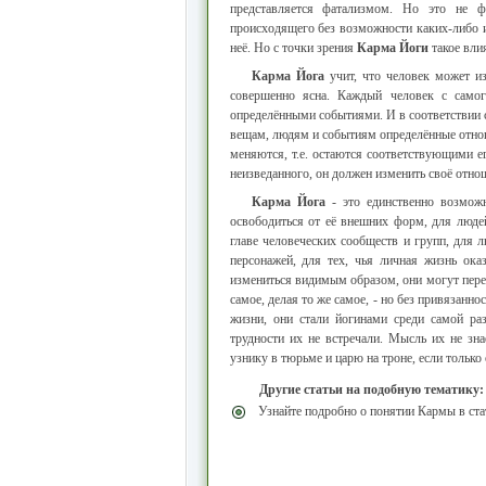
представляется фатализмом. Но это не ф
происходящего без возможности каких-либо и
неё. Но с точки зрения
Карма Йоги
такое вли
Карма Йога
учит, что человек может из
совершенно ясна. Каждый человек с само
определёнными событиями. И в соответствии с
вещам, людям и событиям определённые отнош
меняются, т.е. остаются соответствующими ег
неизведанного, он должен изменить своё отноше
Карма Йога
- это единственно возможн
освободиться от её внешних форм, для люде
главе человеческих сообществ и групп, для л
персонажей, для тех, чья личная жизнь ок
измениться видимым образом, они могут перем
самое, делая то же самое, - но без привязанн
жизни, они стали йогинами среди самой ра
трудности их не встречали. Мысль их не зна
узнику в тюрьме и царю на троне, если тольк
Другие статьи на подобную тематику:
Узнайте подробно о понятии Кармы в ста