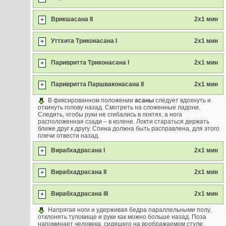
Врикшасана II
2х1 мин
+
Уттхита Триконасана I
2х1 мин
+
Паривритта Триконасана I
2х1 мин
+
Паривритта Паршваконасана II
2х1 мин
+
В фиксированном положении
асаны
следует вдохнуть и
откинуть голову назад. Смотреть на сложенные ладони.
Следить, чтобы руки не сгибались в локтях, а нога
расположенная сзади – в колене. Локти стараться держать
ближе друг к другу. Спина должна быть расправлена, для этого
плечи отвести назад.
Вирабхадрасана I
2х1 мин
+
Вирабхадрасана II
2х1 мин
+
Вирабхадрасана III
2х1 мин
+
Напрягая ноги и удерживая бедра параллельными полу,
отклонять туловище и руки как можно больше назад. Поза
напоминает человека, сидящего на воображаемом стуле.