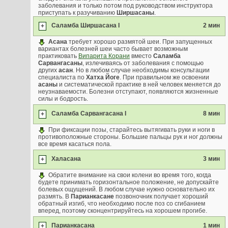
заболевания и только потом под руководством инструктора
приступать к разучиванию
Ширшасаны
.
Саламба Ширшасана I
2 мин
+
Асана
требует хорошо размятой шеи. При запущенных
вариантах болезней шеи часто бывает возможным
практиковать
Випарита Корани
вместо
Саламба
Сарвангасаны
, излечиваясь от заболевания с помощью
других
асан
. Но в любом случае необходимы консультации
специалиста по
Хатха Йоге
. При правильном же освоении
асаны
и систематической практике в ней человек меняется до
неузнаваемости. Болезни отступают, появляются жизненные
силы и бодрость.
Саламба Сарвангасана I
8 мин
+
При фиксации позы, старайтесь вытягивать руки и ноги в
противоположные стороны. Большие пальцы рук и ног должны
все время касаться пола.
Халасана
3 мин
+
Обратите внимание на свои колени во время того, когда
будете принимать горизонтальное положение, не допускайте
болевых ощущений. В любом случае нужно основательно их
размять. В
Парианкасане
позвоночник получает хороший
обратный изгиб, что необходимо после поз со сгибанием
вперед, поэтому сконцентрируйтесь на хорошем прогибе.
Парианкасана
1 мин
+