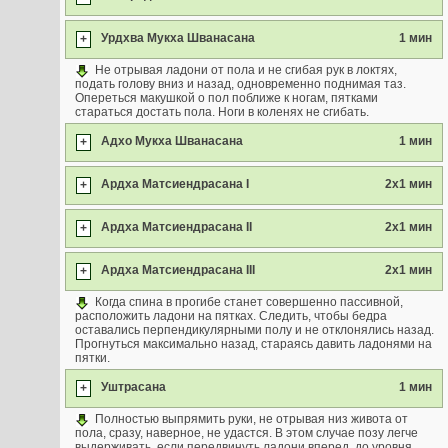
Урдхва Мукха Шванасана
1 мин
+
Не отрывая ладони от пола и не сгибая рук в локтях,
подать голову вниз и назад, одновременно поднимая таз.
Опереться макушкой о пол поближе к ногам, пятками
стараться достать пола. Ноги в коленях не сгибать.
Адхо Мукха Шванасана
1 мин
+
Ардха Матсиендрасана I
2х1 мин
+
Ардха Матсиендрасана II
2х1 мин
+
Ардха Матсиендрасана III
2х1 мин
+
Когда спина в прогибе станет совершенно пассивной,
расположить ладони на пятках. Следить, чтобы бедра
оставались перпендикулярными полу и не отклонялись назад.
Прогнуться максимально назад, стараясь давить ладонями на
пятки.
Уштрасана
1 мин
+
Полностью выпрямить руки, не отрывая низ живота от
пола, сразу, наверное, не удастся. В этом случае позу легче
выдерживать, если передвинуть ладони вперед, до уровня