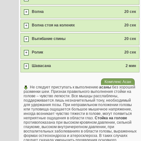
Волна
20 сек
+
Волна стоя на коленях
20 сек
+
Выгибание спины
20 сек
+
Ролик
20 сек
+
Шавасана
2 мин
+
Комплекс Асан
Не следует приступать к выполнению
асаны
без хорошей
разминки шеи. Признак правильного выполнения стойки на
голове – чувство легкости. Все мышцы расслаблены,
поддерживается лишь незначительный тону, необходимый
для удержания позы. При неправильном положении головы
или туловища ощущается большое мышечное напряжение,
иногда возникает чувство тяжести в голове, могут появиться
неприятные ощущения в области глаз.
Стойка на голове
противопоказана при высоком кровяном давлении, сильной
глаукоме, высоком внутричерепном давлении, при
воспалительных заболеваниях в области головы, выраженных
формах остеохондроза и атеросклероза. В таких случаях
следует сначала уменьшить проявления основного