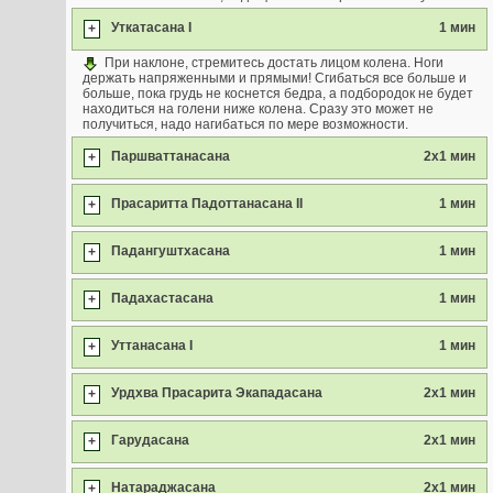
Уткатасана I
1 мин
+
При наклоне, стремитесь достать лицом колена. Ноги
держать напряженными и прямыми! Сгибаться все больше и
больше, пока грудь не коснется бедра, а подбородок не будет
находиться на голени ниже колена. Сразу это может не
получиться, надо нагибаться по мере возможности.
Паршваттанасана
2х1 мин
+
Прасаритта Падоттанасана II
1 мин
+
Падангуштхасана
1 мин
+
Падахастасана
1 мин
+
Уттанасана I
1 мин
+
Урдхва Прасарита Экападасана
2х1 мин
+
Гарудасана
2х1 мин
+
Натараджасана
2х1 мин
+