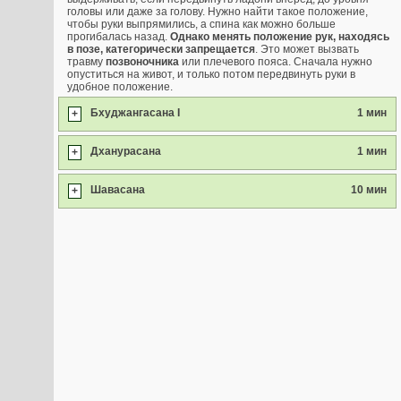
головы или даже за голову. Нужно найти такое положение,
чтобы руки выпрямились, а спина как можно больше
прогибалась назад.
Однако менять положение рук, находясь
в позе, категорически запрещается
. Это может вызвать
травму
позвоночника
или плечевого пояса. Сначала нужно
опуститься на живот, и только потом передвинуть руки в
удобное положение.
Бхуджангасана I
1 мин
+
Дханурасана
1 мин
+
Шавасана
10 мин
+