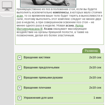
преимущественно из поз в положении стоя, если вы будете
выполнять исключительно
комплексы
, в которых мало стоячих
асан
, то со временем ваше тело будет терять в выносливости и
силе, поэтому выполнять этот комплекс следует не менее двух
раз в неделю, а при совершенном освоении поз стоя – не
менее одного раза в неделю. Новая
асана
,
Ардха
Матсиендрасана III
.
Асана
оказывает массирующее
воздействие на органы брюшной полости, а также на
позвоночник, делая его более эластичным.
Разминка
Вращение кистями
2x10 сек
+
Вращение предплечьями
2x10 сек
+
Вращение прямыми руками
2x10 сек
+
Вращение плечами
2x10 сек
+
Упражнения для шеи
1 мин
+