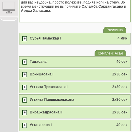
для вас неудобна, просто полежите, подняв ноги на стену. Во
время менструации не выполняйте
Саламба Сарвангасана
и
Ардха Халасана
.
Разминка
Сурья Намаскар I
4 мин
+
Комплекс Асан
Тадасана
40 сек
+
Врикшасана I
2x30 сек
+
Уттхита Триконасана I
2x30 сек
+
Уттхита Паршваконасана
2x30 сек
+
Вирабхадрасана II
2x30 сек
+
Уттанасана I
40 сек
+