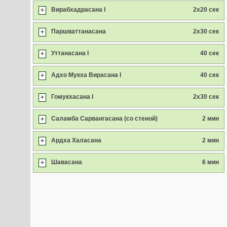
Вирабхадрасана I
2x20 сек
+
Паршваттанасана
2x30 сек
+
Уттанасана I
40 сек
+
Адхо Мукха Вирасана I
40 сек
+
Гомукхасана I
2x30 сек
+
Саламба Сарвангасана (со стеной)
2 мин
+
Ардха Халасана
2 мин
+
Шавасана
6 мин
+