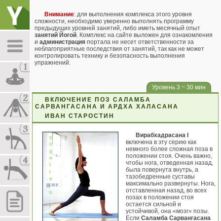
Внимание
: для выполнения комплекса этого уровня
сложности, необходимо уверенно выполнять программу
предыдущих уровней занятий, либо иметь месячный опыт
занятий Йогой
. Комплекс на сайте выложен для ознакомления
и
администрация
портала не несет ответственности за
неблагоприятные последствия от занятий, так как не может
контролировать технику и безопасность выполнения
упражнений.
Уровень 3 ~ 30 мин
ВКЛЮЧЕНИЕ ПОЗ САЛАМБА
САРВАНГАСАНА И АРДХА ХАЛАСАНА
ИВАН СТАРОСТИН
Вирабхадрасана I
включена в эту серию как
немного более сложная поза в
положении стоя. Очень важно,
чтобы нога, отведенная назад,
была повернута внутрь, а
тазобедренные суставы
максимально развернуты. Нога,
отставленная назад, во всех
позах в положении стоя
остается сильной и
устойчивой, она «мозг» позы.
Если
Саламба Сарвангасана