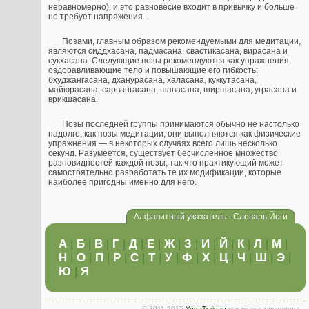
неравномерно), и это равновесие входит в привычку и больше
не требует напряжения.
Позами, главным образом рекомендуемыми для медитации,
являются сиддхасана, падмасана, свастикасана, вирасана и
сукхасана. Следующие позы рекомендуются как упражнения,
оздоравливающие тело и повышающие его гибкость:
бхуджангасана, дханурасана, халасана, куккутасана,
майюрасана, сарвангасана, шавасана, ширшасана, уграсана и
врикшасана.
Позы последней группы принимаются обычно не настолько
надолго, как позы медитации; они выполняются как физические
упражнения — в некоторых случаях всего лишь несколько
секунд. Разумеется, существует бесчисленное множество
разновидностей каждой позы, так что практикующий может
самостоятельно разработать те их модификации, которые
наиболее пригодны именно для него.
Алфавитный указатель - Словарь Йоги
А
|
Б
|
В
|
Г
|
Д
|
Е
|
Ж
|
З
|
И
|
Й
|
К
|
Л
|
М
|
Н
|
О
|
П
|
Р
|
С
|
Т
|
У
|
Ф
|
Х
|
Ц
|
Ч
|
Ш
|
Э
|
Ю
|
Я
© 2011-2015
YogaTrain.ru
все права защищены