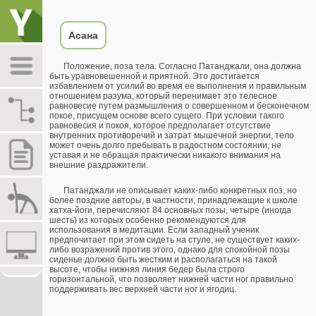
Асана
Положение, поза тела. Согласно Патанджали, она должна
быть уравновешенной и приятной. Это достигается
избавлением от усилий во время ее выполнения и правильным
отношением разума, который перенимает это телесное
равновесие путем размышления о совершенном и бесконечном
покое, присущем основе всего сущего. При условии такого
равновесия и покоя, которое предполагает отсутствие
внутренних противоречий и затрат мышечной энергии, тело
может очень долго пребывать в радостном состоянии, не
уставая и не обращая практически никакого внимания на
внешние раздражители.
Патанджали не описывает каких-либо конкретных поз, но
более поздние авторы, в частности, принадлежащие к школе
хатха-йоги, перечисляют 84 основных позы, четыре (иногда
шесть) из которых особенно рекомендуются для
использования в медитации. Если западный ученик
предпочитает при этом сидеть на стуле, не существует каких-
либо возражений против этого, однако для спокойной позы
сиденье должно быть жестким и располагаться на такой
высоте, чтобы нижняя линия бедер была строго
горизонтальной, что позволяет нижней части ног правильно
поддерживать вес верхней части ног и ягодиц.