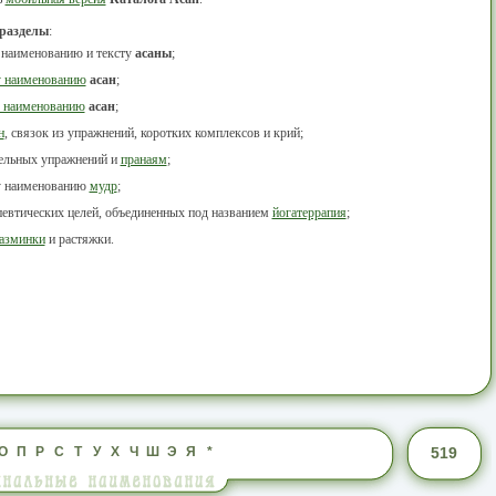
 разделы
:
 наименованию и тексту
асаны
;
у наименованию
асан
;
 наименованию
асан
;
н
, связок из упражнений, коротких комплексов и крий;
тельных упражнений и
пранаям
;
у наименованию
мудр
;
певтических целей, объединенных под названием
йогатеррапия
;
азминки
и растяжки.
О
П
Р
С
Т
У
Х
Ч
Ш
Э
Я
*
519