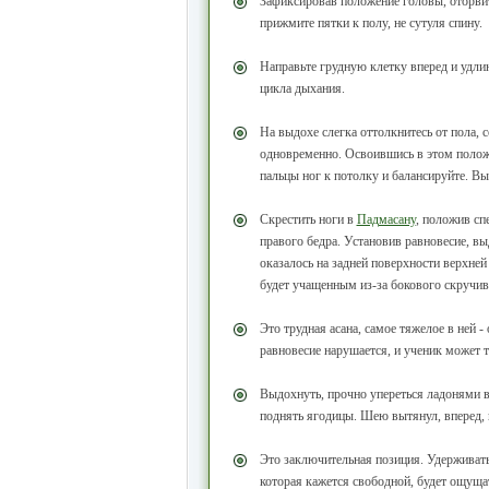
Зафиксировав положение головы, оторвит
прижмите пятки к полу, не сутуля спину.
Направьте грудную клетку вперед и удлин
цикла дыхания.
На выдохе слегка оттолкнитесь от пола, 
одновременно. Освоившись в этом положе
пальцы ног к потолку и балансируйте. 
Скрестить ноги в
Падмасану
, положив сп
правого бедра. Установив равновесие, вы
оказалось на задней поверхности верхней
будет учащенным из-за бокового скручив
Это трудная асана, самое тяжелое в ней 
равновесие нарушается, и ученик может 
Выдохнуть, прочно упереться ладонями в 
поднять ягодицы. Шею вытянул, вперед,
Это заключительная позиция. Удерживать 
которая кажется свободной, будет ощуща