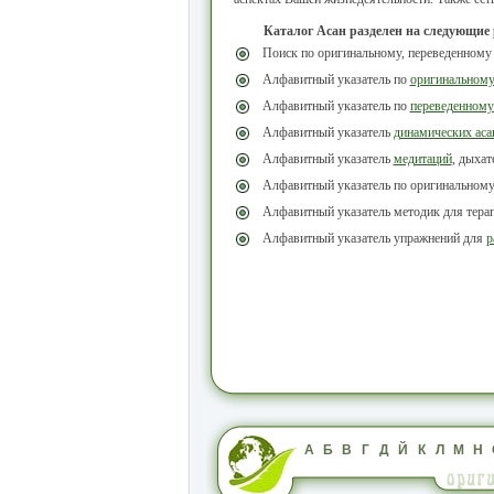
Каталог Асан разделен на следующие
Поиск по оригинальному, переведенному
Алфавитный указатель по
оригинальном
Алфавитный указатель по
переведенному
Алфавитный указатель
динамических аса
Алфавитный указатель
медитаций
, дыха
Алфавитный указатель по оригинальном
Алфавитный указатель методик для тера
Алфавитный указатель упражнений для
р
А
Б
В
Г
Д
Й
К
Л
М
Н