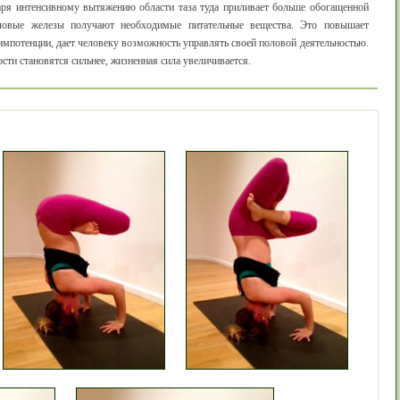
даря интенсивному вытяжению области таза туда приливает больше обогащенной
оловые железы получают необходимые питательные вещества. Это повышает
импотенции, дает человеку возможность управлять своей половой деятельностью.
ти становятся сильнее, жизненная сила увеличивается.