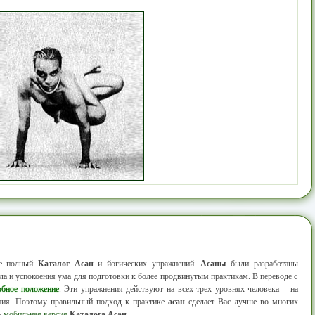
ее полный
Каталог Асан
и йогических упражнений.
Асаны
были разработаны
а и успокоения ума для подготовки к более продвинутым практикам. В переводе с
обное положение
. Эти упражнения действуют на всех трех уровнях человека – на
ания. Поэтому правильный подход к практике
асан
сделает Вас лучше во многих
ь
мобильная версия
Каталога Асан
.