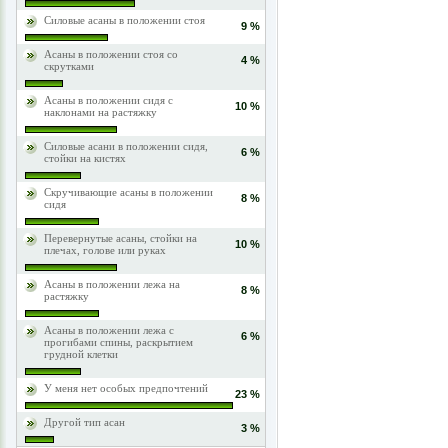
Силовые асаны в положении стоя
9 %
Асаны в положении стоя со
4 %
скрутками
Асаны в положении сидя с
10 %
наклонами на растяжку
Силовые асани в положении сидя,
6 %
стойки на кистях
Скручивающие асаны в положении
8 %
сидя
Перевернутые асаны, стойки на
10 %
плечах, голове или руках
Асаны в положении лежа на
8 %
растяжку
Асаны в положении лежа с
6 %
прогибами спины, раскрытием
грудной клетки
У меня нет особых предпочтений
23 %
Другой тип асан
3 %