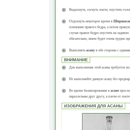
Выдохнуть, согнуть локти, опустить голо
Отдохнуть некоторое время в
Ширшаса
основание правого бедра, а потом правую
случае правое бедро опустить на заднюю 
обязательно, иначе будет очень трудно 
Выполнять
асану
в обе стороны с одинак
ВНИМАНИЕ
Для выполнения этой асаны требуется по
Не выполняйте данную асану без предвар
Во время балансирования в
асане
прослед
параллельны друг другу, а плечи от локт
ИЗОБРАЖЕНИЯ ДЛЯ АСАНЫ