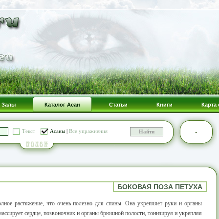
Залы
Каталог Асан
Статьи
Книги
Карта 
-
Текст
Асаны
|
Все упражнения
БОКОВАЯ ПОЗА ПЕТУХА
лное растяжение, что очень полезно для спины. Она укрепляет руки и органы
ассирует сердце, позвоночник и органы брюшной полости, тонизируя и укрепляя