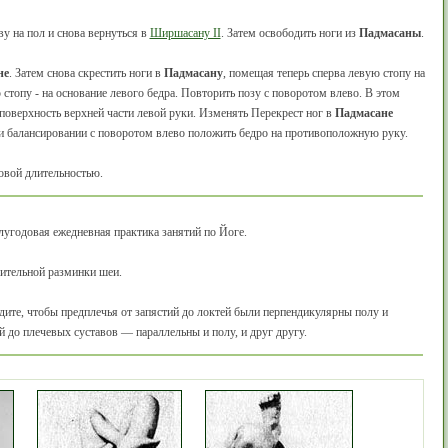
ву на пол и снова вернуться в
Ширшасану II
. Затем освободить ноги из
Падмасаны
.
не
. Затем снова скрестить ноги в
Падмасану
, помещая теперь сперва левую стопу на
 стопу - на основание левого бедра. Повторить позу с поворотом влево. В этом
поверхность верхней части левой руки. Изменять Перекрест ног в
Падмасане
при балансировании с поворотом влево положить бедро на противоположную руку.
овой длительностью.
лугодовая ежедневная практика занятий по Йоге.
ительной разминки шеи.
ите, чтобы предплечья от запястий до локтей были перпендикулярны полу и
ей до плечевых суставов — параллельны и полу, и друг другу.