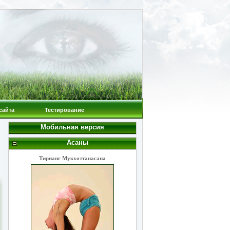
сайта
Тестирование
Мобильная версия
Асаны
Тирианг Мукхоттанасана