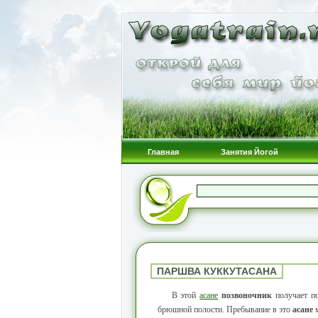
Главная
Занятия Йогой
ПАРШВА КУККУТАСАНА
В этой
асане
позвоночник
получает по
брюшной полости. Пребывание в это
асане
м