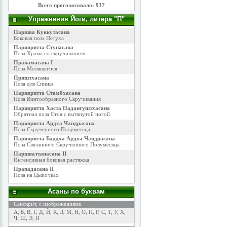
Всего проголосовало: 937
Упражнения Йоги, литера "П"
Паршва Куккутасана
Боковая поза Петуха
Паривритта Ступасана
Поза Храма со скручиванием
Пранамасана I
Поза Молящегося
Приштхасана
Поза для Спины
Паривритта Стамбхасана
Поза Винтообразного Скручивания
Паривритта Хаста Падангуштхасана
Обратная поза Стоя с вытянутой ногой
Паривритта Ардха Чандрасана
Поза Скрученного Полумесяца
Паривритта Баддха Ардха Чандрасана
Поза Связанного Скрученного Полумесяца
Паршваттанасана II
Интенсивная боковая растяжка
Прападасана II
Поза на Цыпочках
Асаны по буквам
Санскрит, с изображениями
А
,
Б
,
В
,
Г
,
Д
,
Й
,
К
,
Л
,
М
,
Н
,
О
,
П
,
Р
,
С
,
Т
,
У
,
Х
,
Ч
,
Ш
,
Э
,
Я