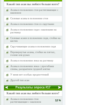
Какой тип асан вы любите больше всего?
Асаны в положении стоя растягивающие с
наклоном
Силовые асаны в положении стоя
Асаны в положении стоя со скрутками
Асаны в положении сидя с наклонами на
растяжку
Силовые асани в положении сидя, стойки на
кистях
Скручивающие асаны в положении сидя
Перевернутые асаны, стойки на плечах,
голове или руках
Асаны в положении лежа на растяжку
Асаны в положении лежа с прогибами
спины, раскрытием грудной клетки
У меня нет особых предпочтений
Другой тип асан
Результаты опроса #17
Какой тип асан вы любите больше всего?
Асаны в положении стоя
12 %
растягивающие с наклоном