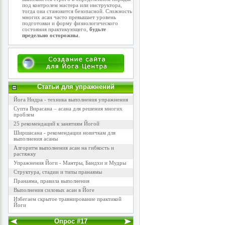
под контролем мастера или инструктора,
тогда она становится безопасной. Сложность
многих асан часто превышает уровень
подготовки и форму физиологического
состояния практикующего,
будьте
предельно осторожны
.
Статьи для упражнений
Йога Нидра - техника выполнения упражнения
Супта Вирасана – асана для решения многих
проблем
25 рекомендаций к занятиям Йогой
Ширшасана - рекомендации новичкам для
выполнения асаны
Алгоритм выполнения асан на гибкость и
растяжку
Упражнения Йоги - Мантры, Бандхи и Мудры
Структура, стадии и типы пранаямы
Пранаяма, правила выполнения
Выполнения силовых асан в Йоге
Избегаем скрытое травмирование практикой
Йоги
Опрос #17