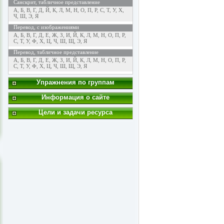
Санскрит, табличное представление
А
,
Б
,
В
,
Г
,
Д
,
Й
,
К
,
Л
,
М
,
Н
,
О
,
П
,
Р
,
С
,
Т
,
У
,
Х
,
Ч
,
Ш
,
Э
,
Я
Перевод, с изображениями
А
,
Б
,
В
,
Г
,
Д
,
Е
,
Ж
,
З
,
И
,
Й
,
К
,
Л
,
М
,
Н
,
О
,
П
,
Р
,
С
,
Т
,
У
,
Ф
,
Х
,
Ц
,
Ч
,
Ш
,
Щ
,
Э
,
Я
Перевод, табличное представление
А
,
Б
,
В
,
Г
,
Д
,
Е
,
Ж
,
З
,
И
,
Й
,
К
,
Л
,
М
,
Н
,
О
,
П
,
Р
,
С
,
Т
,
У
,
Ф
,
Х
,
Ц
,
Ч
,
Ш
,
Щ
,
Э
,
Я
Упражнения по группам
Информация о сайте
Цели и задачи ресурса