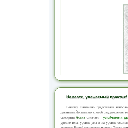
Намасте, уважаемый практик!
Вашему вниманию представлен наибол
древними Йогами как способ оздоровления тел
санскрита
Асана
означает –
устойчивое и уд
уровне тела, уровне ума и на уровне осозн
аспектах Вашей жизнедеятельности. Также ест