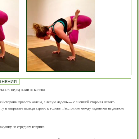
ЖНЕНИЯ
таньте перед ними на колени.
ей стороны правого колена, а левую ладонь — с внешней стороны левого.
гу и направьте пальцы строго к голове. Расстояние между ладонями не должно
акушку на середину коврика.