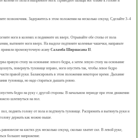
е колени от пола и выпрямите ноги. Приведите пальцы ног ближе к голове и
ите позвоночник. Задержитесь в этом положении на несколько секунд. Сделайте 3–4
согните ноги в коленях и поднимите их вверх. Отрывайте обе стопы от пола
нии, вытяните ноги вверх. На выдохе подтяните коленные чашечки, направьте
Вы приняли промежуточную асану
Саламба Ширшасана II
.
ерва правую стопу на основание левого бедра, а затем левую стопу на основание
дохнуть, повернуть туловище вправо, ноги опустить так, чтобы левое бедро
 части правой руки. Балансировать в этом положении некоторое время. Дыхание
ания туловища, но надо стараться дышать ровно.
- опустить бедро на руку с другой стороны. В начальном периоде при этом движении
тяжело шлепнуться на пол.
пол, поднять голову от пола и подтянуть туловище. Распрямить и вытянуть руки и
 голову держать как можно выше.
равновесие на кистях рук несколько секунд, сколько хватит сил. В левой руке,
ться большее напряжение.