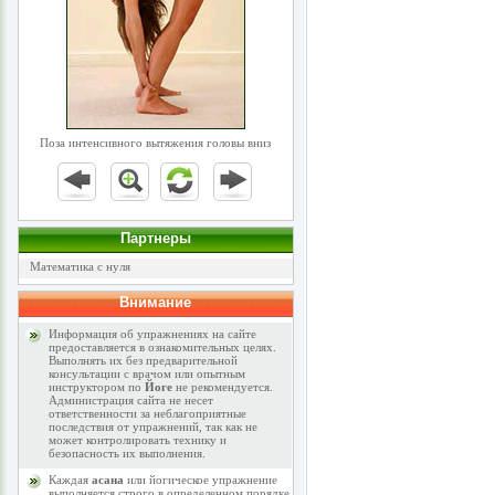
Поза интенсивного вытяжения головы вниз
Партнеры
Математика с нуля
Внимание
Информация об упражнениях на сайте
предоставляется в ознакомительных целях.
Выполнять их без предварительной
консультации с врачом или опытным
инструктором по
Йоге
не рекомендуется.
Администрация сайта не несет
ответственности за неблагоприятные
последствия от упражнений, так как не
может контролировать технику и
безопасность их выполнения.
Каждая
асана
или йогическое упражнение
выполняется строго в определенном порядке