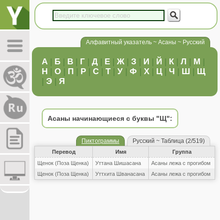
Алфавитный указатель ~ Асаны ~ Русский
А
|
Б
|
В
|
Г
|
Д
|
Е
|
Ж
|
З
|
И
|
Й
|
К
|
Л
|
М
|
Н
|
О
|
П
|
Р
|
С
|
Т
|
У
|
Ф
|
Х
|
Ц
|
Ч
|
Ш
|
Щ
|
Э
|
Я
Асаны начинающиеся с буквы "Щ":
Пиктограммы
Русский ~ Таблица (2/519)
Перевод
Имя
Группа
Щенок (Поза Щенка)
Уттана Шишасана
Асаны лежа с прогибом
Щенок (Поза Щенка)
Уттхита Шванасана
Асаны лежа с прогибом