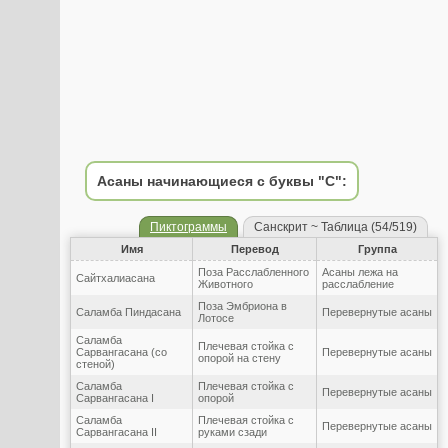
Асаны начинающиеся с буквы "С":
Пиктограммы
Санскрит ~ Таблица (54/519)
Имя
Перевод
Группа
Поза Расслабленного
Асаны лежа на
Сайтхалиасана
Животного
расслабление
Поза Эмбриона в
Саламба Пиндасана
Перевернутые асаны
Лотосе
Саламба
Плечевая стойка с
Сарвангасана (со
Перевернутые асаны
опорой на стену
стеной)
Саламба
Плечевая стойка с
Перевернутые асаны
Сарвангасана I
опорой
Саламба
Плечевая стойка с
Перевернутые асаны
Сарвангасана II
руками сзади