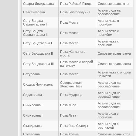
Сварга Двиджасана
Поза Райской Птицы
Силовые асаны стоя
Асаны сидя на
Свастикасана
Поза Благополучия
расслабление
Сету Бандха
Асаны лежа с
Поза Моста
Сарвангасана I
прогибом
Сету Бандха
Асаны лежа с
Поза Моста
Сарвангасана II
прогибом
Асаны лежа с
Сету Бандхасана I
Поза Моста
прогибом
Поза Железного
Сету Бандхасана II
Силовые асаны лежа
моста
Поза Моста с опорой
Сету Бандхасана III
Силовые асаны лежа
на голову
Асаны лежа с опорой
Сетуасана
Поза Моста
на кисти
Совершенная
Асаны сидя на
Сиддха Йониасана
Женская Поза
расслабление
Асаны сидя на
Сиддхасана
Поза Мудреца
расслабление
Асаны сидя на
Симхасана I
Поза Льва
расслабление
Асаны сидя с
Симхасана II
Поза Льва
прогибом
Асаны сидя с
Скандасана
Поза бога Сканды
растяжкой
Ступасана
Поза Храма
Силовые асаны стоя