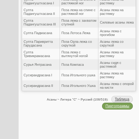
Падангуштхасана I
растяжкой ног
растяжку
Супта
Поза лежа на спине с
Асаны лежа на
Падангуштхасана II
растяжкой ног
растяжку
Супта
Поза лежа с захватом
Силовые асаны лежа
Падангуштхасана III
ступней
Асаны лежа с
Супта Падмасана
Поза Лотоса Лежа
прогибом
Супта Паривритта
Поза Орла лежа со
Асаны лежа со
Гарудасана
скруткой
скруткой
Супта
Поза лежа с
Асаны лежа на
Тривикрамасана
вытянутой ногой
растяжку
Асаны сидя с
Сурья Янтрасана
Поза Компаса
растяжкой
Асаны лежа на
Сусирандрасана I
Поза Игольного ушка
растяжку
Асаны лежа с опорой
Сусирандрасана II
Поза Игольного Ушка
на кисти
Таблица
Асаны ~ Литера "С" ~ Русский (108/519):
Пиктограммы