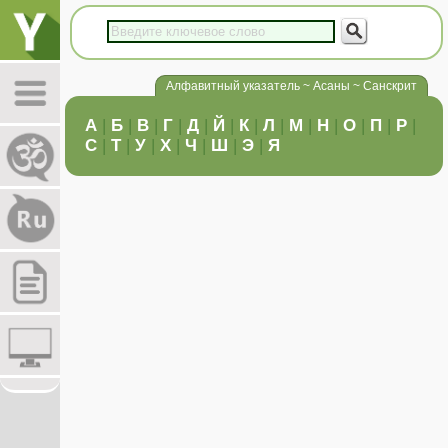
Алфавитный указатель ~ Асаны ~ Санскрит
А
|
Б
|
В
|
Г
|
Д
|
Й
|
К
|
Л
|
М
|
Н
|
О
|
П
|
Р
|
С
|
Т
|
У
|
Х
|
Ч
|
Ш
|
Э
|
Я