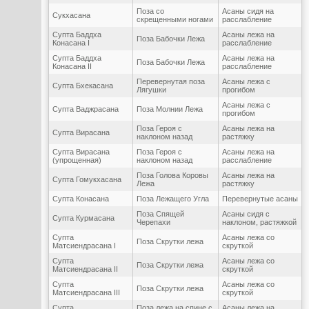
Поза со
Асаны сидя на
Сукхасана
скрещенными ногами
расслабление
Супта Баддха
Асаны лежа на
Поза Бабочки Лежа
Конасана I
расслабление
Супта Баддха
Асаны лежа на
Поза Бабочки Лежа
Конасана II
расслабление
Перевернутая поза
Асаны лежа с
Супта Бхекасана
Лягушки
прогибом
Асаны лежа с
Супта Ваджрасана
Поза Молнии Лежа
прогибом
Поза Героя с
Асаны лежа на
Супта Вирасана
наклоном назад
растяжку
Супта Вирасана
Поза Героя с
Асаны лежа на
(упрощенная)
наклоном назад
расслабление
Поза Голова Коровы
Асаны лежа на
Супта Гомукхасана
Лежа
растяжку
Супта Конасана
Поза Лежащего Угла
Перевернутые асаны
Поза Спящей
Асаны сидя с
Супта Курмасана
Черепахи
наклоном, растяжкой
Супта
Асаны лежа со
Поза Скрутки лежа
Матсиендрасана I
скруткой
Супта
Асаны лежа со
Поза Скрутки лежа
Матсиендрасана II
скруткой
Супта
Асаны лежа со
Поза Скрутки лежа
Матсиендрасана III
скруткой
Супта
Поза лежа на спине с
Асаны лежа на