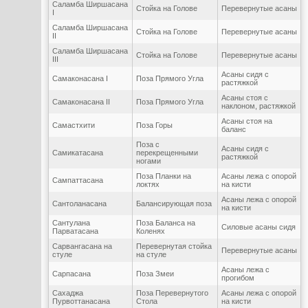
Саламба Ширшасана
Стойка на Голове
Перевернутые асаны
I
Саламба Ширшасана
Стойка на Голове
Перевернутые асаны
II
Саламба Ширшасана
Стойка на Голове
Перевернутые асаны
III
Асаны сидя с
Самаконасана I
Поза Прямого Угла
растяжкой
Асаны стоя с
Самаконасана II
Поза Прямого Угла
наклоном, растяжкой
Асаны стоя на
Самастхити
Поза Горы
баланс
Поза с
Асаны сидя с
Самикатасана
перекрещенными
растяжкой
ногами
Поза Планки на
Асаны лежа с опорой
Сампаттасана
локтях
на кисти
Асаны лежа с опорой
Сантоланасана
Балансирующая поза
на кисти
Сантулана
Поза Баланса на
Силовые асаны сидя
Парватасана
Коленях
Сарвангасана на
Перевернутая стойка
Перевернутые асаны
стуле
на стуле
Асаны лежа с
Сарпасана
Поза Змеи
прогибом
Сахаджа
Поза Перевернутого
Асаны лежа с опорой
Пурвоттанасана
Стола
на кисти