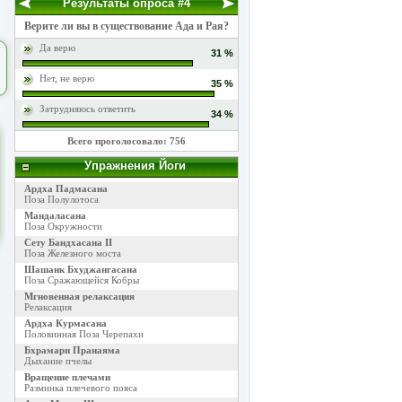
Результаты опроса #4
Верите ли вы в существование Ада и Рая?
Да верю
31 %
Нет, не верю
35 %
Затрудняюсь ответить
34 %
Всего проголосовало: 756
Упражнения Йоги
Ардха Падмасана
Поза Полулотоса
Мандаласана
Поза Окружности
Сету Бандхасана II
Поза Железного моста
Шашанк Бхуджангасана
Поза Сражающейся Кобры
Мгновенная релаксация
Релаксация
Ардха Курмасана
Половинная Поза Черепахи
Бхрамари Пранаяма
Дыхание пчелы
Вращение плечами
Разминка плечевого пояса