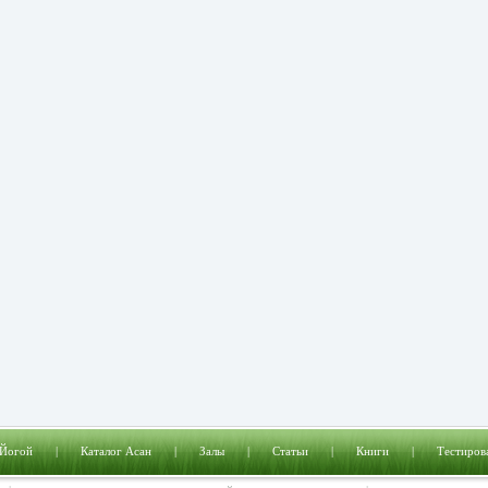
 Йогой
|
Каталог Асан
|
Залы
|
Статьи
|
Книги
|
Тестиров