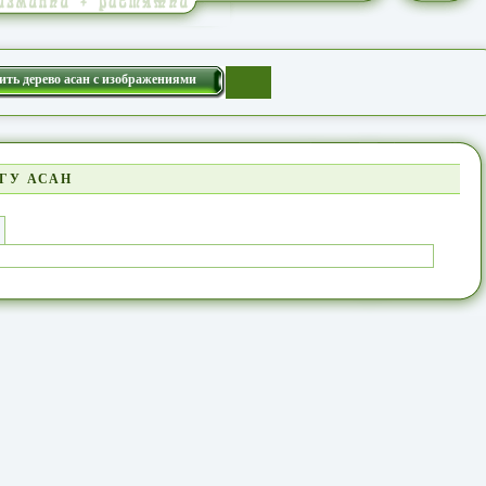
ить дерево асан с изображениями
ГУ АСАН