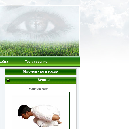
сайта
Тестирование
Мобильная версия
Асаны
Мандукасана III