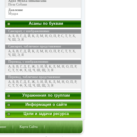
Адхо Мукха Шванасана
Поза Собаки
Давление
Мудра
Асаны по буквам
Санскрит, с изображениями
А
,
Б
,
В
,
Г
,
Д
,
Й
,
К
,
Л
,
М
,
Н
,
О
,
П
,
Р
,
С
,
Т
,
У
,
Х
,
Ч
,
Ш
,
Э
,
Я
Санскрит, табличное представление
А
,
Б
,
В
,
Г
,
Д
,
Й
,
К
,
Л
,
М
,
Н
,
О
,
П
,
Р
,
С
,
Т
,
У
,
Х
,
Ч
,
Ш
,
Э
,
Я
Перевод, с изображениями
А
,
Б
,
В
,
Г
,
Д
,
Е
,
Ж
,
З
,
И
,
Й
,
К
,
Л
,
М
,
Н
,
О
,
П
,
Р
,
С
,
Т
,
У
,
Ф
,
Х
,
Ц
,
Ч
,
Ш
,
Щ
,
Э
,
Я
Перевод, табличное представление
А
,
Б
,
В
,
Г
,
Д
,
Е
,
Ж
,
З
,
И
,
Й
,
К
,
Л
,
М
,
Н
,
О
,
П
,
Р
,
С
,
Т
,
У
,
Ф
,
Х
,
Ц
,
Ч
,
Ш
,
Щ
,
Э
,
Я
Упражнения по группам
Информация о сайте
Цели и задачи ресурса
ание
|
Карта Сайта
|