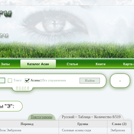
Залы
Каталог Асан
Статьи
Книги
Карта 
-
Текст
Асаны
|
Все упражнения
ы "Э":
Пиктограммы
Русский ~ Таблица ~ Количество 8/519
Перевод
Группа
Слово (2)
Поза Эмбриона
Силовые асаны сидя
Эмбриона