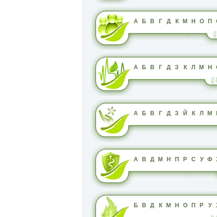
А
Б
В
Г
Д
К
М
Н
О
П
А
Б
В
Г
Д
З
К
Л
М
Н
А
Б
В
Г
Д
З
Й
К
Л
М
А
В
Д
М
Н
П
Р
С
У
Ф
Б
В
Д
К
М
Н
О
П
Р
У