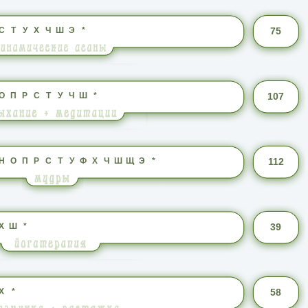
С
Т
У
Х
Ч
Ш
Э
*
75
О
П
Р
С
Т
У
Ч
Ш
*
107
Н
О
П
Р
С
Т
У
Ф
Х
Ч
Ш
Щ
Э
*
112
Х
Ш
*
39
Х
*
58