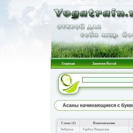
Главная
Занятия Йогой
Асаны начинающиеся с букв
Слово (1)
Наименование
Эмбрион
Гарбха Пиндасана