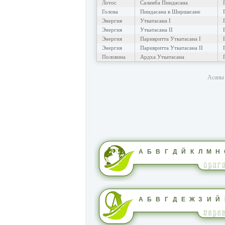
Лотос
Саламба Пиндасана
Голова
Пиндасана в Ширшасане
Энергия
Уткатасана I
Энергия
Уткатасана II
Энергия
Паривритта Уткатасана I
Энергия
Паривритта Уткатасана II
Половина
Ардха Уткатасана
Асаны 
А
Б
В
Г
Д
Й
К
Л
М
Н
А
Б
В
Г
Д
Е
Ж
З
И
Й