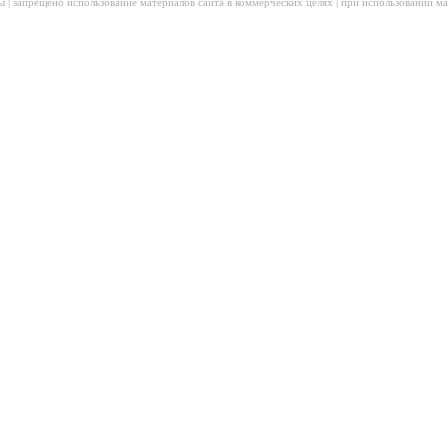
ы | запрещено использование материалов сайта в коммерческих целях | при использовании м