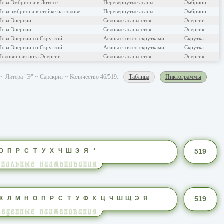
Поза Эмбриона в Лотосе
Перевернутые асаны
Эмбрион
Поза эмбриона в стойке на голове
Перевернутые асаны
Эмбрион
Поза Энергии
Силовые асаны стоя
Энергии
Поза Энергии
Силовые асаны стоя
Энергия
Поза Энергии со Скруткой
Асаны стоя со скрутками
Скрутка
Поза Энергии со Скруткой
Асаны стоя со скрутками
Скрутка
Половинная поза Энергии
Силовые асаны стоя
Энергия
~ Литера "Э" ~ Санскрит ~ Количество 46/519:
Таблица
Пиктограммы
О
П
Р
С
Т
У
Х
Ч
Ш
Э
Я
*
519
К
Л
М
Н
О
П
Р
С
Т
У
Ф
Х
Ц
Ч
Ш
Щ
Э
Я
519