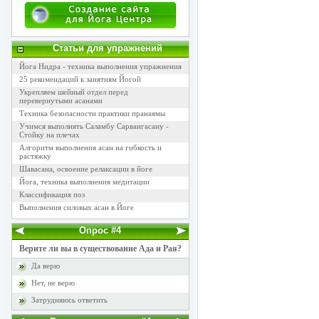
Статьи для упражнений
Йога Нидра - техника выполнения упражнения
25 рекомендаций к занятиям Йогой
Укрепляем шейный отдел перед
перевернутыми асанами
Техника безопасности практики пранаямы
Учимся выполнять Саламбу Сарвангасану -
Стойку на плечах
Алгоритм выполнения асан на гибкость и
растяжку
Шавасана, освоение релаксации в йоге
Йога, техника выполнения медитации
Классификация поз
Выполнения силовых асан в Йоге
Опрос #4
Верите ли вы в существование Ада и Рая?
Да верю
Нет, не верю
Затрудняюсь ответить