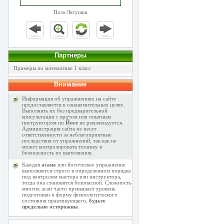
Поза Лягушки
Партнеры
Примеры по математике 1 класс
Внимание
Информация об упражнениях на сайте
предоставляется в ознакомительных целях.
Выполнять их без предварительной
консультации с врачом или опытным
инструктором по
Йоге
не рекомендуется.
Администрация сайта не несет
ответственности за неблагоприятные
последствия от упражнений, так как не
может контролировать технику и
безопасность их выполнения.
Каждая
асана
или йогическое упражнение
выполняется строго в определенном порядке
под контролем мастера или инструктора,
тогда она становится безопасной. Сложность
многих асан часто превышает уровень
подготовки и форму физиологического
состояния практикующего,
будьте
предельно осторожны
.