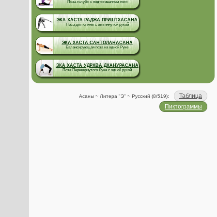
Поза голубя с подтягиванием ноги
ЭКА ХАСТА РАДЖА ПРИШТХАСАНА
Поза для спины с вытяннутой рукой
ЭКА ХАСТА САНТОЛАНАСАНА
Балансирующая поза на одной Руке
ЭКА ХАСТА УДРХВА ДХАНУРАСАНА
Поза Перевернутого Лука с одной рукой
Таблица
Асаны ~ Литера "Э" ~ Русский (8/519):
Пиктограммы