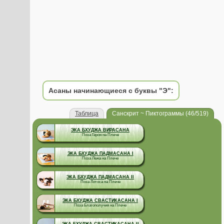
Асаны начинающиеся с буквы "Э":
Таблица
Санскрит ~ Пиктограммы (46/519)
ЭКА БХУДЖА ВИРАСАНА
Поза Героя на Плече
ЭКА БХУДЖА ПАДМАСАНА I
Поза Лежа на Плече
ЭКА БХУДЖА ПАДМАСАНА II
Поза Лотоса на Плече
ЭКА БХУДЖА СВАСТИКАСАНА I
Поза Благополучия на Плече