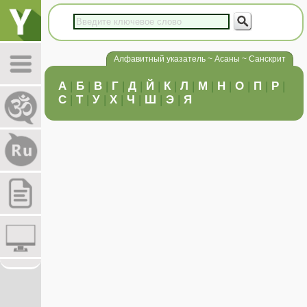
Алфавитный указатель ~ Асаны ~ Санскрит
А
|
Б
|
В
|
Г
|
Д
|
Й
|
К
|
Л
|
М
|
Н
|
О
|
П
|
Р
|
С
|
Т
|
У
|
Х
|
Ч
|
Ш
|
Э
|
Я