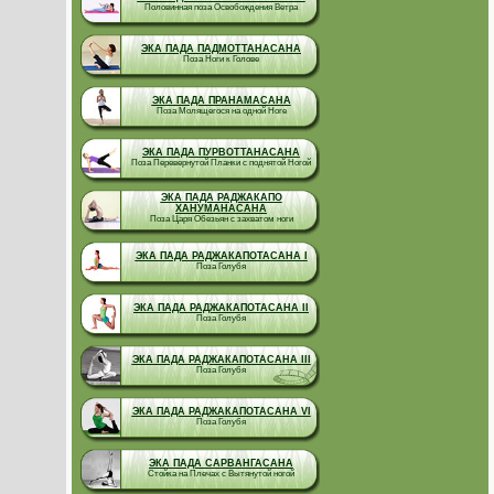
Половинная поза Освобождения Ветра
ЭКА ПАДА ПАДМОТТАНАСАНА
Поза Ноги к Голове
ЭКА ПАДА ПРАНАМАСАНА
Поза Молящегося на одной Ноге
ЭКА ПАДА ПУРВОТТАНАСАНА
Поза Перевернутой Планки с поднятой Ногой
ЭКА ПАДА РАДЖАКАПО
ХАНУМАНАСАНА
Поза Царя Обезьян с захватом ноги
ЭКА ПАДА РАДЖАКАПОТАСАНА I
Поза Голубя
ЭКА ПАДА РАДЖАКАПОТАСАНА II
Поза Голубя
ЭКА ПАДА РАДЖАКАПОТАСАНА III
Поза Голубя
ЭКА ПАДА РАДЖАКАПОТАСАНА VI
Поза Голубя
ЭКА ПАДА САРВАНГАСАНА
Стойка на Плечах с Вытянутой ногой