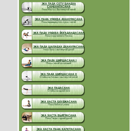
ЭКА ПАДА СЕТУ БАНДХА
САРВАНГАСАНА
Поза Моста с Вытяннутой ногой
ЭКА ПАДА УРДХВА ДХАНУРАСАНА
Поза перевернутого лука с ногой
ЭКА ПАДА УРДХВА ЙОГАДАНДАСАНА
Поза Скрученного Посоха
ЭКА ПАДА ШАЛАБХА ДХАНУРАСАНА
Поза Лука с вытянутой рукой
ЭКА ПАДА ШИРШАСАНА I
Поза с ногой за головой
ЭКА ПАДА ШИРШАСАНА II
Стойка на Голове с вытянутой ногой
ЭКА ПАДАСАНА
Стойка на одной ноге
ЭКА ХАСТА БХУДЖАСАНА
Поза Хобота Слона
ЭКА ХАСТА ВЬЯГРАСАНА
Поза Тигра с одной рукой
ЭКА ХАСТА ПАДА КАПОТАСАНА