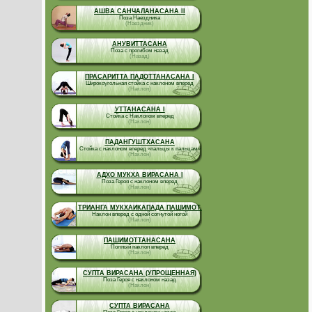
АШВА САНЧАЛАНАСАНА II
Поза Наездника
(Наездник)
АНУВИТТАСАНА
Поза с прогибом назад
(Назад)
ПРАСАРИТТА ПАДОТТАНАСАНА I
Широкоугольная стойка с наклоном вперед
(Наклон)
УТТАНАСАНА I
Стойка с Наклоном вперед
(Наклон)
ПАДАНГУШТХАСАНА
Стойка с наклоном вперед «пальцы к пальцам»
(Наклон)
АДХО МУКХА ВИРАСАНА I
Поза Героя с наклоном вперед
(Наклон)
ТРИАНГА МУКХАИКАПАДА ПАШИМОТ.
Наклон вперед с одной согнутой ногой
(Наклон)
ПАШИМОТТАНАСАНА
Полный наклон вперед
(Наклон)
СУПТА ВИРАСАНА (УПРОЩЕННАЯ)
Поза Героя с наклоном назад
(Наклон)
СУПТА ВИРАСАНА