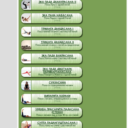
ЭКА ПАДА ДХАНУРАСАНА II
Поза Лука с одной ногой
(Нога)
ЭКА ПАДА НАВАСАНА
Поза Лодки с одной Ногой
(Нога)
ТРИАНГА ДАНДАСАНА I
Поза нижней планки с вытянутой ногой
(Нога)
ТРИАНГА ДАНДАСАНА II
Поза нижней планки с ногой на предплечье
(Нога)
ЭКА ПАДА ВАКРАСАНА
Поза Улитки лежа с вытянутой ногой
(Нога)
ЭКА ПАДА ДЖАТХАРА
ПАРИВАРТАНАСАНА
Поза Поворота Живота с одной ногой
(Нога)
СУКХАСАНА
Поза со скрещенными ногами
(Ноги)
ВИПАРИТА КАРАНИ
Поза с ногами, опирающимися о стену
(Ноги)
УРДХВА ПРАСАРИТА ПАДАСАНА
(СТЕНА)
Поза с ногами под углом 90 гр. со стеной
(Ноги)
СУПТА ПАДАНГУШТХАСАНА I
Поза лежа на спине с растяжкой ног
(Ноги)