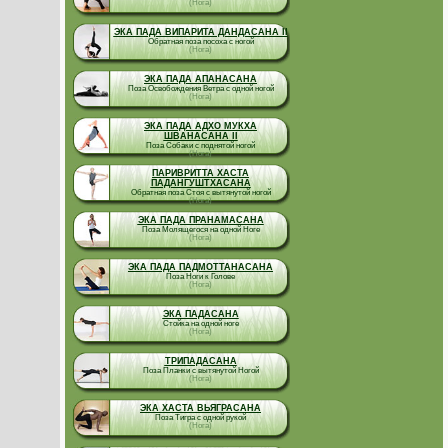
(Нога)
ЭКА ПАДА ВИПАРИТА ДАНДАСАНА II
Обратная поза посоха с ногой
(Нога)
ЭКА ПАДА АПАНАСАНА
Поза Освобождения Ветра с одной ногой
(Нога)
ЭКА ПАДА АДХО МУКХА
ШВАНАСАНА II
Поза Собаки с поднятой ногой
(Нога)
ПАРИВРИТТА ХАСТА
ПАДАНГУШТХАСАНА
Обратная поза Стоя с вытянутой ногой
(Нога)
ЭКА ПАДА ПРАНАМАСАНА
Поза Молящегося на одной Ноге
(Нога)
ЭКА ПАДА ПАДМОТТАНАСАНА
Поза Ноги к Голове
(Нога)
ЭКА ПАДАСАНА
Стойка на одной ноге
(Нога)
ТРИПАДАСАНА
Поза Планки с вытянутой Ногой
(Нога)
ЭКА ХАСТА ВЬЯГРАСАНА
Поза Тигра с одной рукой
(Нога)