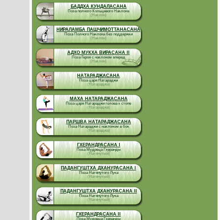
БАДДХА КУНДАЛАСАНА
Поза полного Кольцевого Наклона
(Наклон)
НИРАЛАМБА ПАШЧИМОТТАНАСАНА
Поза Полного Наклона без поддержки
(Наклон)
АДХО МУКХА ВИРАСАНА II
Поза Героя с наклоном вперед
(Наклон)
НАТАРАДЖАСАНА
Поза царя Натараджи
(Натараджа)
МАХА НАТАРАДЖАСАНА
Поза царя Натараджи голова к стопе
(Натараджа)
ПАРШВА НАТАРАДЖАСАНА
Поза Натараджи с наклоном в бок
(Натараджа)
ГХЕРАНДРАСАНА I
Поза Мудреца Гхеранды
(Натянутый)
ПАДАНГУШТХА ДХАНУРАСАНА I
Поза Натянутого Лука
(Натянутый)
ПАДАНГУШТХА ДХАНУРАСАНА II
Поза Натянутого Лука
(Натянутый)
ГХЕРАНДРАСАНА II
Поза Мудреца Гхеранды