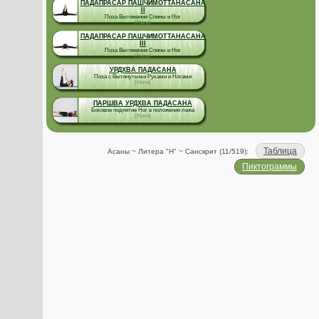
ПАДАПРАСАР ПАШЧИМОТТАНАСАНА
II
Поза Вытяжения Спины и Ног
(Ноги)
ПАДАПРАСАР ПАШЧИМОТТАНАСАНА
III
Поза Вытяжения Спины и Ног
(Ноги)
УРДХВА ПАДАСАНА
Поза с Вытянутыми Руками и Ногами
(Ноги)
ПАРШВА УРДХВА ПАДАСАНА
Боковое поднятие Ног в положении лежа
(Ноги)
Таблица
Асаны ~ Литера "Н" ~ Санскрит (11/519):
Пиктограммы