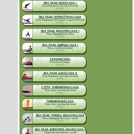
ЭКА ПАДА БАКАСАНА I
Поза Журавля с вытянутой ногой
(Нога)
ЭКА ПАДА ПУРВОТТАНАСАНА
Поза Перевернутой Планки с поднятой Ногой
(Нога)
ЭКА ПАДА ДХАНУРАСАНА I
Поза Перевернутого Лука
(Нога)
ЭКА ПАДА ШИРШАСАНА I
Поза с ногой за головой
(Нога)
СКАНДАСАНА
Поза бога Сканды
(Нога)
ЭКА ПАДА БАКАСАНА II
Поза Журавля с вытянутой ногой
(Нога)
СУПТА ТРИВИКРАМАСАНА
Поза лежа с вытянутой ногой
(Нога)
ТРИВИКРАМАСАНА
Поза стоя с вытянутой ногой
(Нога)
ЭКА ПАДА УРДХВА ДХАНУРАСАНА
Поза перевернутого лука с ногой
(Нога)
ЭКА ПАДА ВИПАРИТА ДАНДАСАНА I
Обратная поза посоха с ногой