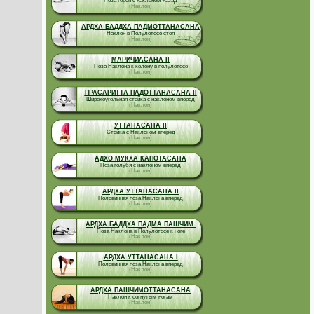
Поза Героя с наклоном назад
(Наклон)
АРДХА БАДДХА ПАДМОТТАНАСАНА
Наклон в Полулотосе стоя
(Наклон)
МАРИЧИАСАНА II
Поза Наклона к колену в полулотосе
(Наклон)
ПРАСАРИТТА ПАДОТТАНАСАНА II
Широкоугольная стойка с наклоном вперед
(Наклон)
УТТАНАСАНА II
Стойка с Наклоном вперед
(Наклон)
АДХО МУКХА КАПОТАСАНА
Поза голубя с наклоном вперед
(Наклон)
АРДХА УТТАНАСАНА II
Половинная поза Наклона вперед
(Наклон)
АРДХА БАДДХА ПАДМА ПАШЧИМ.
Поза Наклона в Полулотосе к ноге
(Наклон)
АРДХА УТТАНАСАНА I
Половинная поза Наклона вперед
(Наклон)
АРДХА ПАШЧИМОТТАНАСАНА
Наклон к согнутым ногам
(Наклон)