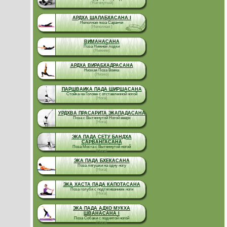
(Натянутый)
АРДХА ШАЛАБХАСАНА I
Неполная поза Саранчи
(Неполная )
ВИМАНАСАНА
Поза Нижней лодки
(Нижняя)
АРДХА ВИРАБХАДРАСАНА
Низкая Поза Воина
(Низко)
ПАРШВАИКА ПАДА ШИРШАСАНА
Стойка на Голове с отставленной ногой
(Нога)
УРДХВА ПРАСАРИТА ЭКАПАДАСАНА
Поза с Вытяннутой Ногой вверх
(Нога)
ЭКА ПАДА СЕТУ БАНДХА
САРВАНГАСАНА
Поза Моста с Вытяннутой ногой
(Нога)
ЭКА ПАДА БХЕКАСАНА
Поза лягушки на одну ногу
(Нога)
ЭКА ХАСТА ПАДА КАПОТАСАНА
Поза голубя с подтягиванием ноги
(Нога)
ЭКА ПАДА АДХО МУКХА
ШВАНАСАНА I
Поза Собаки с поднятой ногой
(Нога)