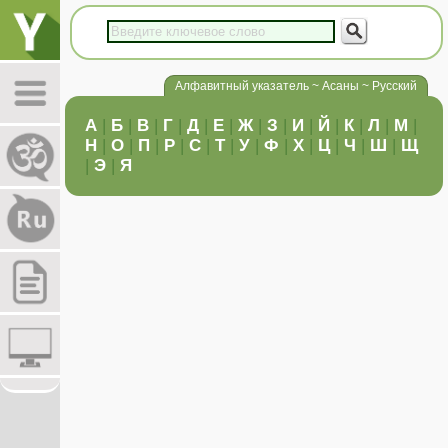
Алфавитный указатель ~ Асаны ~ Русский
А
|
Б
|
В
|
Г
|
Д
|
Е
|
Ж
|
З
|
И
|
Й
|
К
|
Л
|
М
|
Н
|
О
|
П
|
Р
|
С
|
Т
|
У
|
Ф
|
Х
|
Ц
|
Ч
|
Ш
|
Щ
|
Э
|
Я