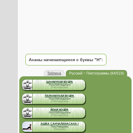
Асаны начинающиеся с буквы "Н":
Таблица
Русский ~ Пиктограммы (84/519)
ШАНМУКХИ МУДРА
Поза Наблюдателя
(Наблюдатель)
ПАРАНМУКХИ МУДРА
Поза Наблюдателя
(Наблюдатель)
ЙОНИ МУДРА
Поза Наблюдателя
(Наблюдатель)
АШВА САНЧАЛАНАСАНА I
Поза Наездника
(Наездник)