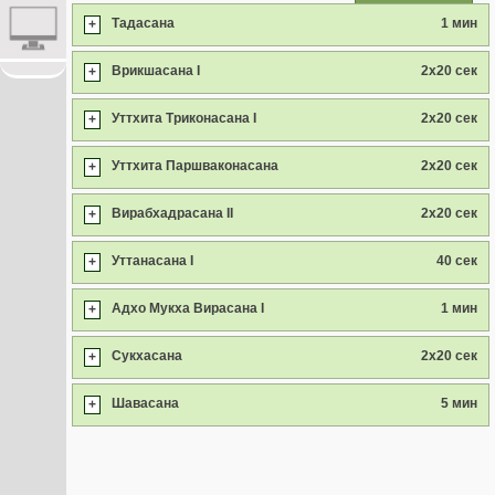
Тадасана
1 мин
+
Врикшасана I
2x20 сек
+
Уттхита Триконасана I
2x20 сек
+
Уттхита Паршваконасана
2x20 сек
+
Вирабхадрасана II
2x20 сек
+
Уттанасана I
40 сек
+
Адхо Мукха Вирасана I
1 мин
+
Сукхасана
2x20 сек
+
Шавасана
5 мин
+