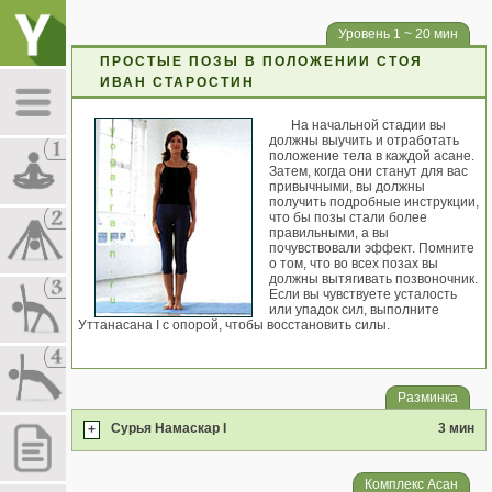
Уровень 1 ~ 20 мин
ПРОСТЫЕ ПОЗЫ В ПОЛОЖЕНИИ СТОЯ
ИВАН СТАРОСТИН
На начальной стадии вы
должны выучить и отработать
положение тела в каждой асане.
Затем, когда они станут для вас
привычными, вы должны
получить подробные инструкции,
что бы позы стали более
правильными, а вы
почувствовали эффект. Помните
о том, что во всех позах вы
должны вытягивать позвоночник.
Если вы чувствуете усталость
или упадок сил, выполните
Уттанасана I с опорой, чтобы восстановить силы.
Разминка
Сурья Намаскар I
3 мин
+
Комплекс Асан