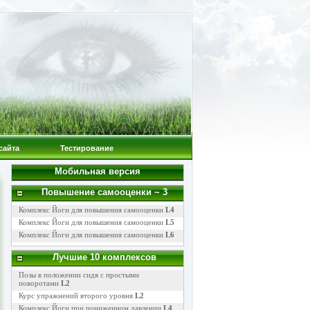
сайта
Тестирование
Мобильная версия
Повышение самооценки
~ 3
Комплекс Йоги для повышения самооценки
L4
Комплекс Йоги для повышения самооценки
L5
Комплекс Йоги для повышения самооценки
L6
Лучшие 10 комплексов
Позы в положении сидя с простыми
поворотами
L2
Курс упражнений второго уровня
L2
Комплекс Йоги при пониженном давлении
L4