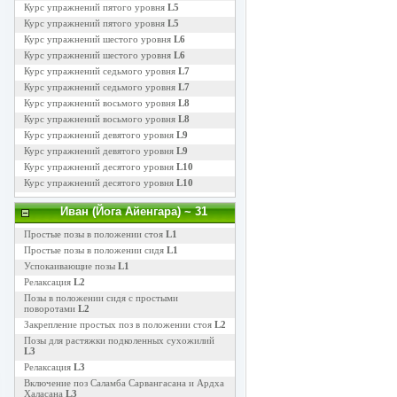
Курс упражнений пятого уровня
L5
Курс упражнений пятого уровня
L5
Курс упражнений шестого уровня
L6
Курс упражнений шестого уровня
L6
Курс упражнений седьмого уровня
L7
Курс упражнений седьмого уровня
L7
Курс упражнений восьмого уровня
L8
Курс упражнений восьмого уровня
L8
Курс упражнений девятого уровня
L9
Курс упражнений девятого уровня
L9
Курс упражнений десятого уровня
L10
Курс упражнений десятого уровня
L10
Иван (Йога Айенгара)
~ 31
Простые позы в положении стоя
L1
Простые позы в положении сидя
L1
Успокаивающие позы
L1
Релаксация
L2
Позы в положении сидя с простыми
поворотами
L2
Закрепление простых поз в положении стоя
L2
Позы для растяжки подколенных сухожилий
L3
Релаксация
L3
Включение поз Саламба Сарвангасана и Ардха
Халасана
L3