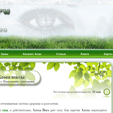
Залы
Каталог Асан
Статьи
Книги
Карта 
 Комплексы
са:
Повышение самооценки
Расчетная продолжительность:
50 мин
оттачиваемая система здоровья и долголетия.
ит
сила
, и действительно,
Хатха Йога
дает силу. Как наречие
Хатха
переводится