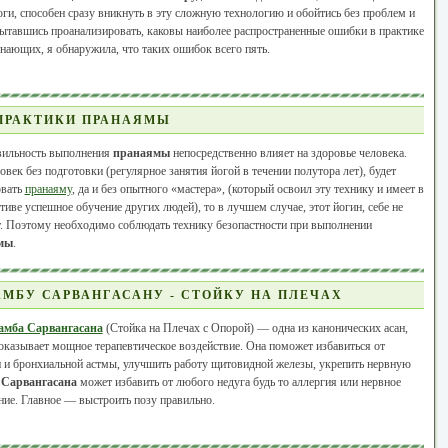
оги, способен сразу вникнуть в эту сложную технологию и обойтись без проблем и
ытавшись проанализировать, каковы наиболее распространенные ошибки в практике
инающих, я обнаружила, что таких ошибок всего пять.
ПРАКТИКИ ПРАНАЯМЫ
ильность выполнения
пранаямы
непосредственно влияет на здоровье человека.
овек без подготовки (регулярное занятия йогой в течении полутора лет), будет
овать
пранаяму
, да и без опытного «мастера», (который освоил эту технику и имеет в
тиве успешное обучение других людей), то в лучшем случае, этот йогин, себе не
. Поэтому необходимо соблюдать технику безопастности при выполнении
мы
.
МБУ САРВАНГАСАНУ - СТОЙКУ НА ПЛЕЧАХ
амба Сарвангасана
(Стойка на Плечах с Опорой) — одна из канонических асан,
оказывает мощное терапевтическое воздействие. Она поможет избавиться от
 и бронхиальной астмы, улучшить работу щитовидной железы, укрепить нервную
.
Сарвангасана
может избавить от любого недуга будь то аллергия или нервное
ие. Главное — выстроить позу правильно.