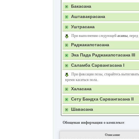
Бакасана
Аштавакрасана
Уштрасана
При выполнении следующей
асаны
, пере
Раджакапотасана
Эка Пада Раджакапотасана III
Саламба Сарвангасана I
При фиксации позы, старайтесь вытягиват
время касаться пола.
Халасана
Сету Бандха Сарвангасана II
Шавасана
Обощеная информация о комплексе
:
Описание