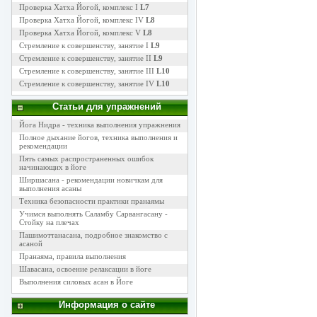
Проверка Хатха Йогой, комплекс I
L7
Проверка Хатха Йогой, комплекс IV
L8
Проверка Хатха Йогой, комплекс V
L8
Стремление к совершенству, занятие I
L9
Стремление к совершенству, занятие II
L9
Стремление к совершенству, занятие III
L10
Стремление к совершенству, занятие IV
L10
Статьи для упражнений
Йога Нидра - техника выполнения упражнения
Полное дыхание йогов, техника выполнения и
рекомендации
Пять самых распространенных ошибок
начинающих в йоге
Ширшасана - рекомендации новичкам для
выполнения асаны
Техника безопасности практики пранаямы
Учимся выполнять Саламбу Сарвангасану -
Стойку на плечах
Пашимоттанасана, подробное знакомство с
асаной
Пранаяма, правила выполнения
Шавасана, освоение релаксации в йоге
Выполнения силовых асан в Йоге
Информация о сайте