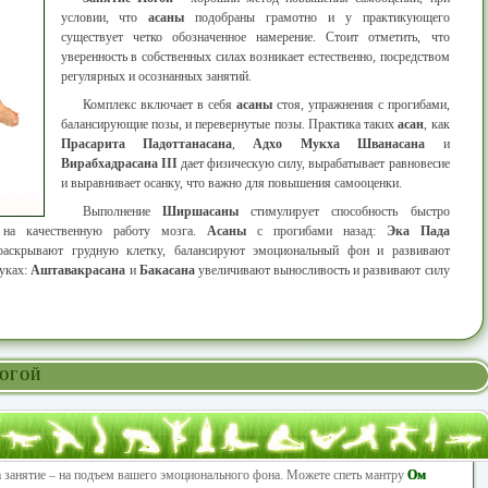
условии, что
асаны
подобраны грамотно и у практикующего
существует четко обозначенное намерение. Стоит отметить, что
уверенность в собственных силах возникает естественно, посредством
регулярных и осознанных занятий.
Комплекс включает в себя
асаны
стоя, упражнения с прогибами,
балансирующие позы, и перевернутые позы. Практика таких
асан
, как
Прасарита Падоттанасана
,
Адхо Мукха Шванасана
и
Вирабхадрасана III
дает физическую силу, вырабатывает равновесие
и выравнивает осанку, что важно для повышения самооценки.
Выполнение
Ширшасаны
стимулирует способность быстро
 на качественную работу мозга.
Асаны
с прогибами назад:
Эка Пада
раскрывают грудную клетку, балансируют эмоциональный фон и развивают
руках:
Аштавакрасана
и
Бакасана
увеличивают выносливость и развивают силу
ЙОГОЙ
а занятие – на подъем вашего эмоционального фона. Можете спеть мантру
Ом