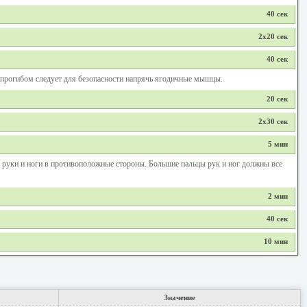
40 сек
2х20 сек
40 сек
д прогибом следует для безопасности напрячь ягодичные мышцы.
20 сек
2х30 сек
5 мин
ь руки и ноги в противоположные стороны. Большие пальцы рук и ног должны все
2 мин
40 сек
10 мин
Значение