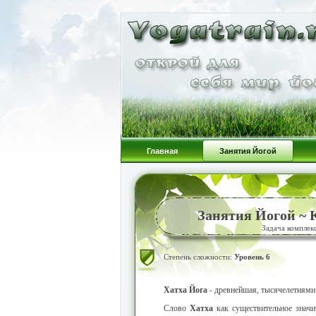
Главная
Занятия Йогой
Занятия Йогой ~
Задача комплек
Степень сложности:
Уровень 6
Хатха Йога
- древнейшая, тысячелетиями 
Слово
Хатха
как существительное знач