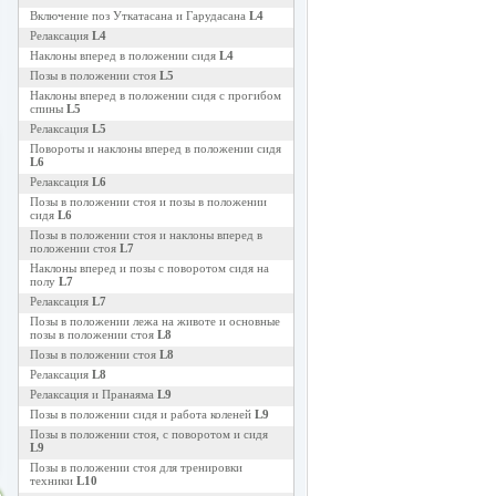
Включение поз Уткатасана и Гарудасана
L4
Релаксация
L4
Наклоны вперед в положении сидя
L4
Позы в положении стоя
L5
Наклоны вперед в положении сидя с прогибом
спины
L5
Релаксация
L5
Повороты и наклоны вперед в положении сидя
L6
Релаксация
L6
Позы в положении стоя и позы в положении
сидя
L6
Позы в положении стоя и наклоны вперед в
положении стоя
L7
Наклоны вперед и позы с поворотом сидя на
полу
L7
Релаксация
L7
Позы в положении лежа на животе и основные
позы в положении стоя
L8
Позы в положении стоя
L8
Релаксация
L8
Релаксация и Пранаяма
L9
Позы в положении сидя и работа коленей
L9
Позы в положении стоя, с поворотом и сидя
L9
Позы в положении стоя для тренировки
техники
L10