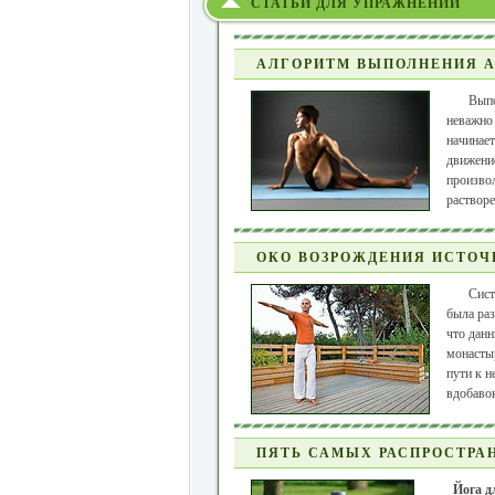
СТАТЬИ ДЛЯ УПРАЖНЕНИЙ
АЛГОРИТМ ВЫПОЛНЕНИЯ А
Вып
неважно 
начинает
движение
произво
растворе
ОКО ВОЗРОЖДЕНИЯ ИСТОЧ
Сист
была раз
что данн
монасты
пути к н
вдобавок
ПЯТЬ САМЫХ РАСПРОСТРА
Йога д