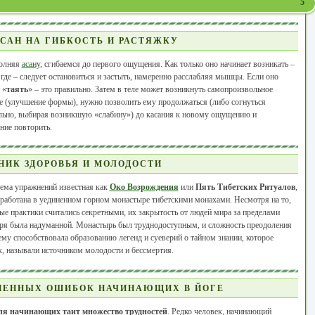
5
САН НА ГИБКОСТЬ И РАСТЯЖКУ
олняя
асану
, сгибаемся до первого ощущения. Как только оно начинает возникать –
где – следует остановиться и застыть, намеренно расслабляя мышцы. Если оно
 «
таять
» – это правильно. Затем в теле может возникнуть самопроизвольное
 (улучшение формы), нужно позволить ему продолжаться (либо согнуться
льно, выбирая возникшую «слабину») до касания к новому ощущению и
ние повторить.
НИК ЗДОРОВЬЯ И МОЛОДОСТИ
ема упражнений известная как
Око Возрождения
или
Пять Тибетских Ритуалов
,
работана в уединенном горном монастыре тибетскими монахами. Несмотря на то,
ые практики считались секретными, их закрытость от людей мира за пределами
ря была надуманной. Монастырь был труднодоступным, и сложность преодоления
ему способствовала образованию легенд и суеверий о тайном знании, которое
, называли источником молодости и бессмертия.
НЕННЫХ ОШИБОК НАЧИНАЮЩИХ В ЙОГЕ
ля начинающих таит множество трудностей
. Редко человек, начинающий