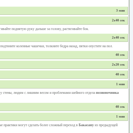
3 мин
2х40 сек
ивайте поднятую руку дальше за голову, растягивайте бок.
2х40 сек
подтяните коленные чашечки, толкните бедра назад, пятки опустите на пол.
40 сек
2х20 сек
40 сек
1 мин
 у стены, людям с лишним весом и проблемами шейного отдела
позвоночника
40 сек
1 мин
ые практики могут сделать более сложный переход в
Бакасану
из предыдущей