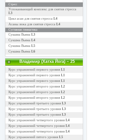
Стресс
Успокаивающий комплекс для снятия стресса
L3
Цикл асан для снятия стресса
L4
Асаны лежа для снятия стресса
L4
Суставная гимнастика
Сукшма Вьяма
L3
Сукшма Вьяма
L4
Сукшма Вьяма
L5
Сукшма Вьяма
L6
Владимир (Хатха Йога)
~ 25
Курс упражнений первого уровня
L1
Курс упражнений первого уровня
L1
Курс упражнений первого уровня
L1
Курс упражнений второго уровня
L2
Курс упражнений второго уровня
L2
Курс упражнений второго уровня
L2
Курс упражнений третьего уровня
L3
Курс упражнений третьего уровня
L3
Курс упражнений третьего уровня
L3
Курс упражнений четвертого уровня
L4
Курс упражнений четвертого уровня
L4
Курс упражнений четвертого уровня
L4
Курс упражнений пятого уровня
L5