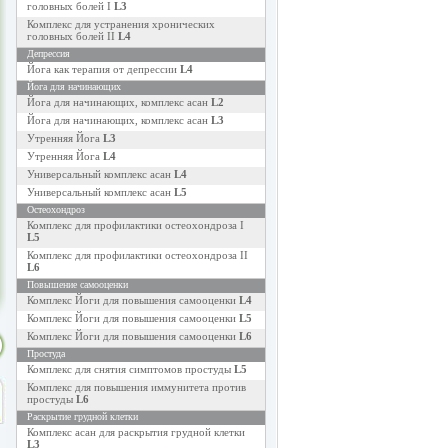
головных болей I
L3
Комплекс для устранения хронических
головных болей II
L4
Депрессия
Йога как терапия от депрессии
L4
Йога для начинающих
Йога для начинающих, комплекс асан
L2
Йога для начинающих, комплекс асан
L3
Утренняя Йога
L3
Утренняя Йога
L4
Универсальный комплекс асан
L4
Универсальный комплекс асан
L5
Остеохондроз
Комплекс для профилактики остеохондроза I
L5
Комплекс для профилактики остеохондроза II
L6
Повышение самооценки
Комплекс Йоги для повышения самооценки
L4
Комплекс Йоги для повышения самооценки
L5
Комплекс Йоги для повышения самооценки
L6
Простуда
Комплекс для снятия симптомов простуды
L5
Комплекс для повышения иммунитета против
простуды
L6
Раскрытие грудной клетки
Комплекс асан для раскрытия грудной клетки
L3