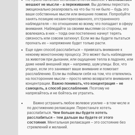
мешают не мысли – а переживания
. Вы должны перестать
эмоционально реагировать на что бы то ни было – будь это
ваши собственные мысли или внешние помехи. Попробуйте
занять позицию незаинтересованного, отстраненного
наблюдателя – по отношению ко всему, что попадает в сферу
внимания. Наблюдайте за своими мыслями со стороны, не
вовлекаясь в них – тогда они постепенно начнут терять
связность или совсем затихнут. Если же вы будете пытаться
прогнать их – напряжение будет только расти.
Еще один способ расслабиться – привязать внимание к
некоему монотонному процессу. Это может быть наблюдение
за животом при дыхании, или ощущение тепла в ладонях, или
даже некий внешний звук – например, шум улицы. Все, что
угодно, если это занимает ваше внимание и помогает
расслаблению. Если вы поймали себя на том, что отвлеклись
на посторонние мысли – просто мягко возвратите внимание к
концентрации.
Важно понимать, что концентрация – не
самоцель, а способ расслабления
. Поэтому не
напрягайтесь и не бойтесь ее утратить.
Важно устранить любое волевое усилие – в том числе и
по достижению релаксации. Перестаньте хотеть
расслабиться.
Чем больше вы будете хотеть
расслабиться – тем дальше вы будете от этого
состояния
. Ментальная релаксация – это состояние без
стремлений и желаний.