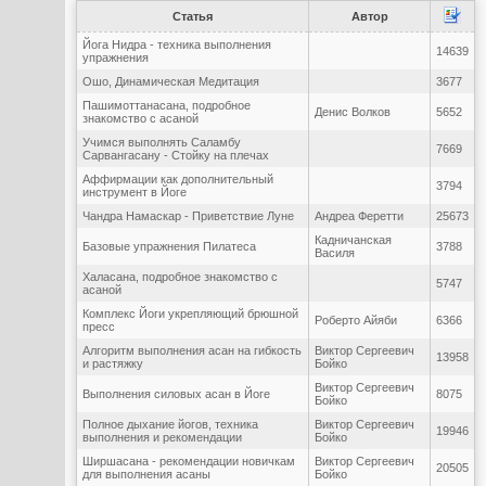
Статья
Автор
Йога Нидра - техника выполнения
14639
упражнения
Ошо, Динамическая Медитация
3677
Пашимоттанасана, подробное
Денис Волков
5652
знакомство с асаной
Учимся выполнять Саламбу
7669
Сарвангасану - Стойку на плечах
Аффирмации как дополнительный
3794
инструмент в Йоге
Чандра Намаскар - Приветствие Луне
Андреа Феретти
25673
Кадничанская
Базовые упражнения Пилатеса
3788
Василя
Халасана, подробное знакомство с
5747
асаной
Комплекс Йоги укрепляющий брюшной
Роберто Айяби
6366
пресс
Алгоритм выполнения асан на гибкость
Виктор Сергеевич
13958
и растяжку
Бойко
Виктор Сергеевич
Выполнения силовых асан в Йоге
8075
Бойко
Полное дыхание йогов, техника
Виктор Сергеевич
19946
выполнения и рекомендации
Бойко
Ширшасана - рекомендации новичкам
Виктор Сергеевич
20505
для выполнения асаны
Бойко