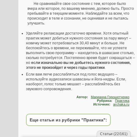
Не сравнивайте свое состояние с тем, которое было
вчера или которое, по вашему мнению, должно быть. Просто
пребывайте в текущем моменте. Наблюдайте за всем, что
происходит в теле и сознании, не оценивая и не пытаясь
улучшить.
Уделяйте релаксации достаточно времени. Хотя опытный
практик может добиться нужного состояния за пару минут –
новичку может потребоваться 30,40 минут и больше. Не
беспокойтесь о времени, не переживайте, что не успеете
выполнить свою программу – находитесь в шавасане столько,
сколько потребуется. Постепенно время будет сокращаться –
но
если изначально вы не добьетесь нужного состояния,
этого не произойдет и через годы практики
.
Если вам легче расслабляться под голос ведущего –
используйте аудиозаписи шавасаны и йога-нидры. Если,
наоборот, голос только мешает – расслабляйтесь без
звукового сопровождения.
Автор:
Марианна Горошетченко
Рубрика:
Практика
Источник:
archaka.ru
Еще статьи из рубрики "Практика":
Статьи (22/161)