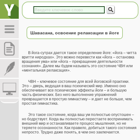
Шавасана, освоение релаксации в йоге
В йога-сутрах дается такое определение йоге: «йога – читта
вритти ниродхах». Это можно перевести как «йога – остановка
вращения ума» или «йога – прекращение деятельности
сознания». Далее мы будем называть это состояние ЧВН или
«ментальная релаксация».
ЧВН – ключевое состояние для всей йоговской практики.
Это – дверь, ведущая в ваш психический мир. Именно оно
обеспечивает все психические эффекты йоги – и большую
часть физических. Без него выполнение упражнений
превращается в простую гимнастику – и дает не больше, чем
простая гимнастика.
Это такое состояние, когда ваш ум полностью опустошен –
но бодрствует. Когда вы полностью перестаете воспринимать
внешний мир и останавливаете процесс мышления, но не
теряете осознанности. Как правило, добиться такого состояния
непросто. Трудно даже понять, в чем оно заключается.