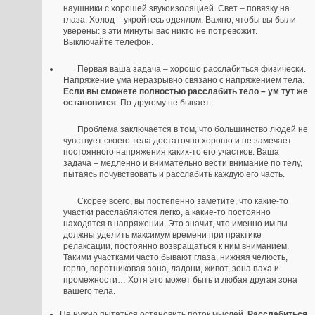
наушники с хорошей звукоизоляцией. Свет – повязку на
глаза. Холод – укройтесь одеялом. Важно, чтобы вы были
уверены: в эти минуты вас никто не потревожит.
Выключайте телефон.
Первая ваша задача – хорошо расслабиться физически.
Напряжение ума неразрывно связано с напряжением тела.
Если вы сможете полностью расслабить тело – ум тут же
остановится
. По-другому не бывает.
Проблема заключается в том, что большинство людей не
чувствует своего тела достаточно хорошо и не замечает
постоянного напряжения каких-то его участков. Ваша
задача – медленно и внимательно вести внимание по телу,
пытаясь почувствовать и расслабить каждую его часть.
Скорее всего, вы постепенно заметите, что какие-то
участки расслабляются легко, а какие-то постоянно
находятся в напряжении. Это значит, что именно им вы
должны уделить максимум времени при практике
релаксации, постоянно возвращаться к ним вниманием.
Такими участками часто бывают глаза, нижняя челюсть,
горло, воротниковая зона, ладони, живот, зона паха и
промежности… Хотя это может быть и любая другая зона
вашего тела.
Не нужно пытаться остановить поток мыслей.
Расслабиться