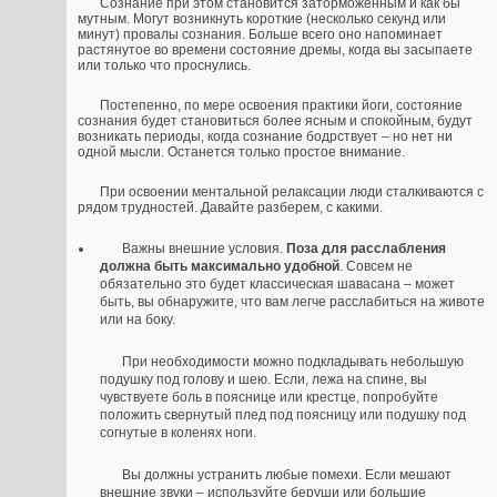
Сознание при этом становится заторможенным и как бы
мутным. Могут возникнуть короткие (несколько секунд или
минут) провалы сознания. Больше всего оно напоминает
растянутое во времени состояние дремы, когда вы засыпаете
или только что проснулись.
Постепенно, по мере освоения практики йоги, состояние
сознания будет становиться более ясным и спокойным, будут
возникать периоды, когда сознание бодрствует – но нет ни
одной мысли. Останется только простое внимание.
При освоении ментальной релаксации люди сталкиваются с
рядом трудностей. Давайте разберем, с какими.
Важны внешние условия.
Поза для расслабления
должна быть максимально удобной
. Совсем не
обязательно это будет классическая шавасана – может
быть, вы обнаружите, что вам легче расслабиться на животе
или на боку.
При необходимости можно подкладывать небольшую
подушку под голову и шею. Если, лежа на спине, вы
чувствуете боль в пояснице или крестце, попробуйте
положить свернутый плед под поясницу или подушку под
согнутые в коленях ноги.
Вы должны устранить любые помехи. Если мешают
внешние звуки – используйте беруши или большие