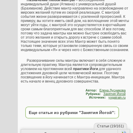
Назначение любой мантры
– воссоединение
индивидуальной души (Атмана) с универсальной душой
(Брахманом). Действие мантр направлено на освобождение от
мирских желаний путем их скорой реализации. С мантрой
события жизни разворачиваются с усиленной прогрессией. К
примеру, вы хотите иметь свой дом, на воплощение этой мечты
могут уйти годы, с мантрой это осуществляется в кротчайшие
сроки самым благоприятным для вас способом. И все потому,
потому что задача мантры как можно быстрее освободить вас
от этого желания и открыть дорогу к встрече с самим собой.
Настоящее значение всех этих Мантр может быть понято
только теми, которые установили совершенную связь со своим
индивидуальным «Я» и через него с Божественным сознанием.
Разворачивание силы мантры включает в себя сложную и
длительную практику. Мантра является сопроводительным
условием на протяжении всей
практики Йоги
для удачного
достижения духовной цели человеческой жизни. Поэтому
посвящение в йогу начинается с Мантра-инициации. Мантра
есть начало и венец духовного совершенства.
Автор:
Елена Лусникова
Рубрика:
Занятия Йогой
Источник:
yogatrain.ru
Еще статьи из рубрики "Занятия Йогой":
Статьи (19/161)