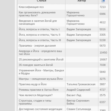
Статья
Автор
Классификация поз
7213
Как организовать домашнюю
Марианна
6986
практику йоги?
Горошетченко
Введение в занятия йогой для
Марианна
4612
начинающих
Горошетченко
Йога, вопросы и ответы, Часть I
Вадим Запорожцев
5016
Йога, вопросы и ответы, Часть II
Вадим Запорожцев
3305
Йога, вопросы и ответы, Часть III
Вадим Запорожцев
5158
Пранаяма - энергия дыхания
5670
Аюрведа и Йога - определите ваш
10450
тип Йоги
25 рекомендаций к занятиям Йогой
16667
35 поводов заняться йогой
7038
Упражнения Йоги - Мантры, Бандхи
5840
и Мудры
Мантры – священная музыка Йоги
3275
Практика мудр в Йоге
Татьяна Громаковская
3887
Режимы практики в Хатха-Йоге
Андрей Сидерский
4727
Чем является Медитация?
Васант Лад
2575
Структура, стадии и типы
Виктор Сергеевич
6337
пранаямы
Бойко
Достижение состояния медитации
Свами Сатьянанда
3380