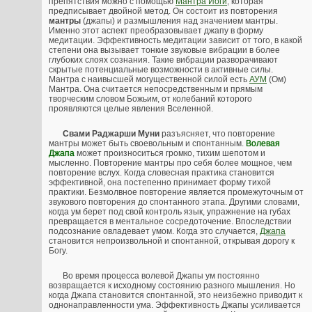
препятствия можно с помощью
Мантра Йоги
, которая
предписывает двойной метод. Он состоит из повторения
мантры
(джапы) и размышления над значением мантры.
Именно этот аспект преобразовывает джапу в форму
медитации. Эффективность медитации зависит от того, в какой
степени она вызывает тонкие звуковые вибрации в более
глубоких слоях сознания. Такие вибрации разворачивают
скрытые потенциальные возможности в активные силы.
Мантра с наивысшей могущественной силой есть
АУМ
(Ом)
Мантра. Она считается непосредственным и прямым
творческим словом Божьим, от колебаний которого
проявляются целые явления Вселенной.
Свами Раджарши Муни
разъясняет, что повторение
мантры может быть своевольным и спонтанным.
Волевая
Джапа
может произноситься громко, тихим шепотом и
мысленно. Повторение мантры про себя более мощное, чем
повторение вслух. Когда словесная практика становится
эффективной, она постепенно принимает форму тихой
практики. Безмолвное повторение является промежуточным от
звукового повторения до спонтанного этапа. Другими словами,
когда ум берет под свой контроль язык, упражнение на губах
превращается в ментальное сосредоточение. Впоследствии
подсознание овладевает умом. Когда это случается,
Джапа
становится непроизвольной и спонтанной, открывая дорогу к
Богу.
Во время процесса волевой Джапы ум постоянно
возвращается к исходному состоянию разного мышления. Но
когда Джапа становится спонтанной, это неизбежно приводит к
однонаправленности ума. Эффективность Джапы усиливается