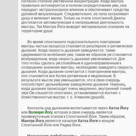
согласно степени умственной концентрации. Когда мантра
правильно интонируется в полном сосредоточении ума, она
передает экстрасенсорное влияние и обеспечивает средства
духовной визуализации. Следовательно, ее сила затрагивает
душу и включает магию. Только на этапе спонтанной Джапы
достигается автоматическая и непрерывная деятельность
мантры. Так Мантра Йога выводит материальное сознание на
территорию души.
Во время спонтанного подсознательного повторения
мантры частью процесса становится регулярное и ритмическое
дыхание. Когда скорость дыхания замедляется, также
сдерживаются колебания ума; таким же образом ум становится
возбужденным, когда скорость дыхания увеличивается. Для
того чтобы сделать ум спокойным и однонаправленным к
созерцанию значения мантры, необходимо замедлить скорость
дыхания. Когда дыхание сочетается с повторением мантры,
оно становится все более ритмичным и медленным. В
результате мысли ума уменьшаются, что в свою очередь
способствует дальнейшему замедлению дыхания. Наконец,
когда дыхание происходит очень медленно, внутренний тонкий
звук Ом слышится спонтанно, устанавливается контакт с
божественностью внутри, т. е. Атманом (душой).
Контроль над дыханием воспитывается через
Хатха Йогу
или
Волевую Йогу
, которая в свою очередь является
промежуточным этапом к Спонтанной Йоге. Таким образом,
Мантра Йога
является началом
Хатха Йоги
и концом
Спонтанной Йоги или Раджа Йоги.