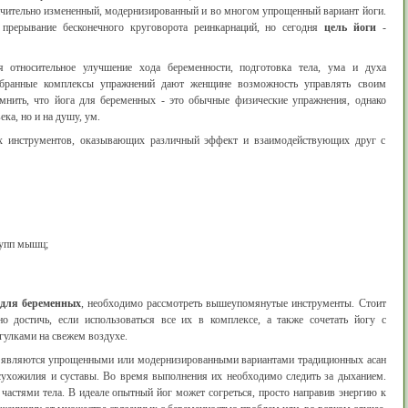
ачительно измененный, модернизированный и во многом упрощенный вариант йоги.
 прерывание бесконечного круговорота реинкарнаций, но сегодня
цель йоги
-
 относительное улучшение хода беременности, подготовка тела, ума и духа
обранные комплексы упражнений дают женщине возможность управлять своим
мнить, что йога для беременных - это обычные физические упражнения, однако
ека, но и на душу, ум.
х инструментов, оказывающих различный эффект и взаимодействующих друг с
рупп мышц;
 для беременных
, необходимо рассмотреть вышеупомянутые инструменты. Стоит
о достичь, если использоваться все их в комплексе, а также сочетать йогу с
гулками на свежем воздухе.
 являются упрощенными или модернизированными вариантами традиционных асан
ухожилия и суставы. Во время выполнения их необходимо следить за дыханием.
частями тела. В идеале опытный йог может согреться, просто направив энергию к