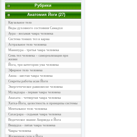
Рубрики
Анатомия Йоги (27)
Каузальное тело
Виды духовного состояния Самадхи
Аура - восьмая чакра человека
Система тонких тел и карма
Астральное тело человека
Манипура - третья чакра человека
Семь тел человека – самореализация при
жизни
Йога, три категории ума человека
Эфирное тело человека
Ажна - шестая чакра человека
Секреты работы асан Йоги
Энергетическое равновесие человека
Муладхара - первая чакра человека
Анахата - четвертая чакра человека
Хатха-Йога, целостность и принципы системы
Ментальное тело человека
Сахасрара - седьмая чакра человека
Ведическое знание Аюрведа и Йога
Вишудха - пятая чакра человека
Чакры человека
Жизненная сила и Йога