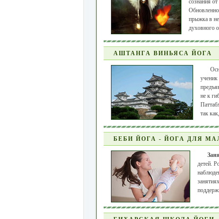
сознания от
Обновленное
прыжка в не
духовного о
АШТАНГА ВИНЬЯСА ЙОГА
Осн
ученик
предъя
не к ги
Паттабх
так как
БЕБИ ЙОГА - ЙОГА ДЛЯ М
Заня
детей. Р
наблюде
занятиях
поддержк