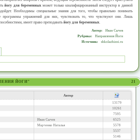
ать
йогу для беременных
может только квалифицированный инструктор в данной
одойдет. Необходимы специальные знания для того, чтобы правильно понимать
е программы упражнений для них, чувствовать то, что чувствуют они. Лишь
пособностями, имеет право преподавать
йогу для беременных
.
Автор:
Иван Сычев
Рубрика:
Направления Йоги
Источник:
shkolazhizni.ru
ВЛЕНИЯ ЙОГИ"
21
Автор
13179
10261
7595
Иван Сычев
6525
Марченко Наталья
5578
5537
5146