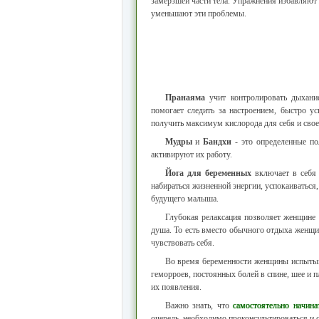
замерзшей части тела. Упражнения избавляют 
уменьшают эти проблемы.
Пранаяма
учит контролировать дыхание
помогает следить за настроением, быстро у
получить максимум кислорода для себя и сво
Мудры
и
Бандхи
- это определенные по
активируют их работу.
Йога для беременных
включает в себя 
набираться жизненной энергии, успокаиваться, 
будущего малыша.
Глубокая релаксация позволяет женщине о
душа. То есть вместо обычного отдыха женщин
чувствовать себя.
Во время беременности женщины испытыв
геморроев, постоянных болей в спине, шее и п
их появления.
Важно знать, что
самостоятельно начин
очередь, необходимо проконсультироваться и 