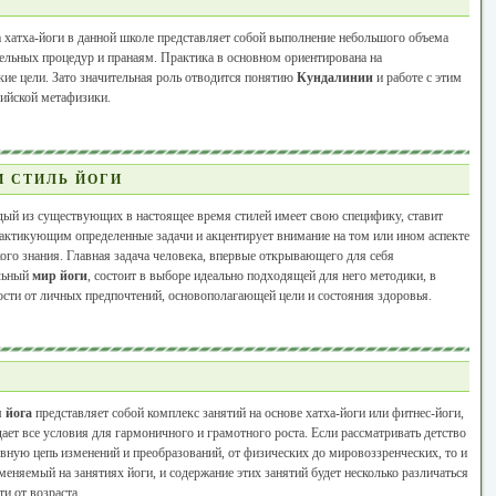
 хатха-йоги в данной школе представляет собой выполнение небольшого объема
тельных процедур и пранаям. Практика в основном ориентирована на
кие цели. Зато значительная роль отводится понятию
Кундалинии
и работе с этим
ийской метафизики.
И СТИЛЬ ЙОГИ
ый из существующих в настоящее время стилей имеет свою специфику, ставит
актикующим определенные задачи и акцентирует внимание на том или ином аспекте
ого знания. Главная задача человека, впервые открывающего для себя
льный
мир йоги
, состоит в выборе идеально подходящей для него методики, в
сти от личных предпочтений, основополагающей цели и состояния здоровья.
 йога
представляет собой комплекс занятий на основе хатха-йоги или фитнес-йоги,
дает все условия для гармоничного и грамотного роста. Если рассматривать детство
вную цепь изменений и преобразований, от физических до мировоззренческих, то и
меняемый на занятиях йоги, и содержание этих занятий будет несколько различаться
и от возраста.