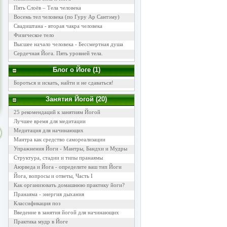
Пять Слоёв – Тела человека
Восемь тел человека (по Гуру Ар Сантэму)
Свадиштана - вторая чакра человека
Физическое тело
Высшее начало человека - Бессмертная душа
Сердечная Йога. Пять уровней тела.
Блог о Йоге (1)
Бороться и искать, найти и не сдаваться!
Занятия Йогой (20)
25 рекомендаций к занятиям Йогой
Лучшее время для медитации
Медитация для начинающих
Мантра как средство самореализации
Упражнения Йоги - Мантры, Бандхи и Мудры
Структура, стадии и типы пранаямы
Аюрведа и Йога - определите ваш тип Йоги
Йога, вопросы и ответы, Часть I
Как организовать домашнюю практику йоги?
Пранаяма - энергия дыхания
Классификация поз
Введение в занятия йогой для начинающих
Практика мудр в Йоге