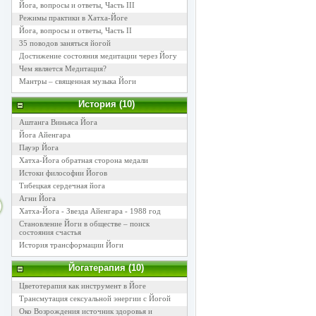
Йога, вопросы и ответы, Часть III
Режимы практики в Хатха-Йоге
Йога, вопросы и ответы, Часть II
35 поводов заняться йогой
Достижение состояния медитации через Йогу
Чем является Медитация?
Мантры – священная музыка Йоги
История (10)
Аштанга Виньяса Йога
Йога Айенгара
Пауэр Йога
Хатха-Йога обратная сторона медали
Истоки философии Йогов
Тибецкая сердечная йога
Агни Йога
Хатха-Йога - Звезда Айенгара - 1988 год
Становление Йоги в обществе – поиск
состояния счастья
История трансформации Йоги
Йогатерапия (10)
Цветотерапия как инструмент в Йоге
Трансмутация сексуальной энергии с Йогой
Око Возрождения источник здоровья и