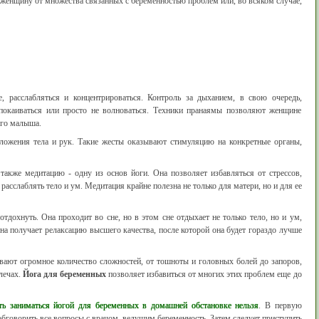
женщину от множества связанных с беременностью проблем или, во всяком случае,
, расслабляться и концентрироваться. Контроль за дыханием, в свою очередь,
спокаиваться или просто не волноваться. Техники пранаямы позволяют женщине
его малыша.
ложения тела и рук. Такие жесты оказывают стимуляцию на конкретные органы,
также медитацию - одну из основ йоги. Она позволяет избавляться от стрессов,
расслаблять тело и ум. Медитация крайне полезна не только для матери, но и для ее
тдохнуть. Она проходит во сне, но в этом сне отдыхает не только тело, но и ум,
а получает релаксацию высшего качества, после которой она будет гораздо лучше
ают огромное количество сложностей, от тошноты и головных болей до запоров,
лечах.
Йога для беременных
позволяет избавиться от многих этих проблем еще до
ать заниматься йогой для беременных в домашней обстановке нельзя
. В первую
обговорить все вопросы с врачом, ведущим беременность. Затем следует приступить