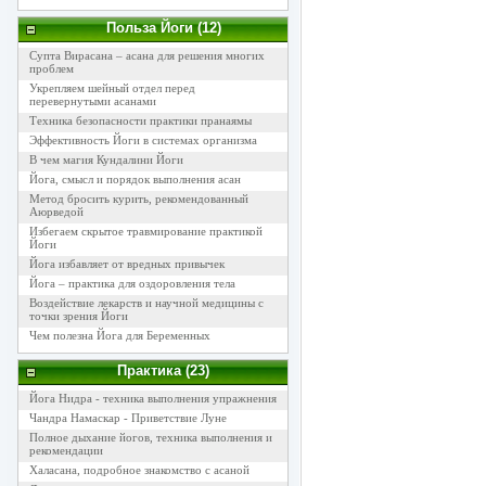
Польза Йоги (12)
Супта Вирасана – асана для решения многих
проблем
Укрепляем шейный отдел перед
перевернутыми асанами
Техника безопасности практики пранаямы
Эффективность Йоги в системах организма
В чем магия Кундалини Йоги
Йога, смысл и порядок выполнения асан
Метод бросить курить, рекомендованный
Аюрведой
Избегаем скрытое травмирование практикой
Йоги
Йога избавляет от вредных привычек
Йога – практика для оздоровления тела
Воздействие лекарств и научной медицины с
точки зрения Йоги
Чем полезна Йога для Беременных
Практика (23)
Йога Нидра - техника выполнения упражнения
Чандра Намаскар - Приветствие Луне
Полное дыхание йогов, техника выполнения и
рекомендации
Халасана, подробное знакомство с асаной