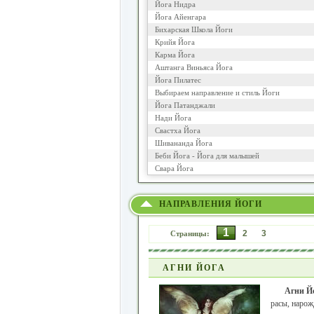
Йога Нидра
Йога Айенгара
Бихарская Школа Йоги
Крийя Йога
Карма Йога
Аштанга Виньяса Йога
Йога Пилатес
Выбираем направление и стиль Йоги
Йога Патанджали
Нади Йога
Свастха Йога
Шивананда Йога
Беби Йога - Йога для малышей
Свара Йога
НАПРАВЛЕНИЯ ЙОГИ
1
2
3
Страницы:
АГНИ ЙОГА
Агни Й
расы, нарож