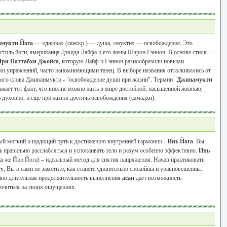
мукти Йога
— «джива» (санскр.) — душа, «мукти» — освобождение. Это
 стиль йоги, американца Дэвида Лайфа и его жены Шэрон Гэннон. В основе стиля —
ри Паттабхи Джойса
, которую Лайф и Гэннон разнообразили новыми
ми упражнений, часто напоминающими танец. В выборе названия отталкивались от
кого слова Дживанмукти - "освобождение души при жизни". Термин "
Дживамукти
ажает тот факт, что вполне можно жить в мире достойной, насыщенной жизнью,
 духовно, и еще при жизни достичь освобождения (самадхи).
й мягкий и щадящий путь к достижению внутренней гармонии -
Инь Йога
. Вы
ь правильно расслабляться и успокаивать тело и разум особенно эффективно.
Инь
а же Йин Йога) – идеальный метод для снятия напряжения. Начав практиковать
гу
, Вы и сами не заметите, как станете удивительно спокойны и уравновешенны.
чно длительная продолжительность выполнения
асан
дает возможность
очиться на своих ощущениях.