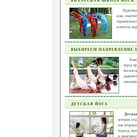
БИХАРСКАЯ ШКОЛА ЙОГИ
Практика
асан, очисти
терапевтичес
аспектом инд
ВЫБИРАЕМ НАПРАВЛЕНИЕ 
Кажд
перед пр
йогическ
удивите
зависимо
ДЕТСКАЯ ЙОГА
Детская
которая соз
как непреры
подход, при
в зависимост