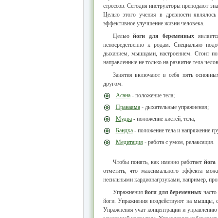
стрессов. Сегодня инструкторы преподают зн
Целью этого учения в древности являлось
эффективное улучшение жизни человека.
Целью
йоги для беременных
является
непосредственно к родам. Специально под
дыханием, мышцами, настроением. Стоит по
направленные не только на развитие тела челов
Занятия включают в себя пять основны
другом:
Асана
- положение тела;
Пранаяма
- дыхательные упражнения;
Мудра
- положение кистей, тела;
Бандха
- положение тела и напряжение г
Медитация
- работа с умом, релаксация.
Чтобы понять, как именно работает
йога
отметить, что максимального эффекта можн
несильными кардионагрзуками, например, про
Упражнения
йоги для беременных
часто
йоги. Упражнения воздействуют на мышцы, с
Упражнения учат концентрации и управлению 