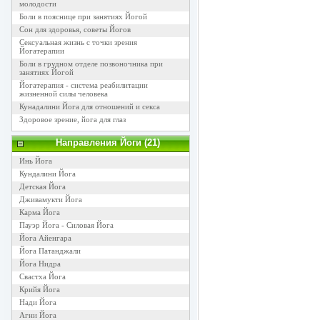
молодости
Боли в пояснице при занятиях Йогой
Сон для здоровья, советы Йогов
Сексуальная жизнь с точки зрения
Йогатерапии
Боли в грудном отделе позвоночника при
занятиях Йогой
Йогатерапия - система реабилитации
жизненной силы человека
Кунадалини Йога для отношений и секса
Здоровое зрение, йога для глаз
Направления Йоги (21)
Инь Йога
Кундалини Йога
Детская Йога
Дживамукти Йога
Карма Йога
Пауэр Йога - Силовая Йога
Йога Айенгара
Йога Патанджали
Йога Нидра
Свастха Йога
Крийя Йога
Нади Йога
Агни Йога