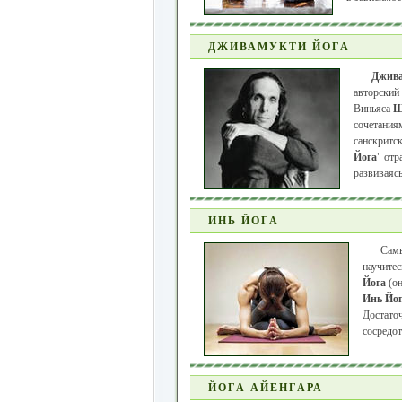
ДЖИВАМУКТИ ЙОГА
Джива
авторский
Виньяса
Ш
сочетания
санскритс
Йога
" отр
развиваясь
ИНЬ ЙОГА
Самы
научитес
Йога
(он
Инь Йо
Достато
сосредот
ЙОГА АЙЕНГАРА