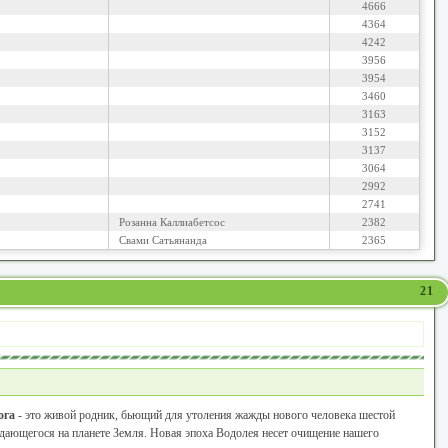
4666
4364
4242
3956
3954
3460
3163
3152
3137
3064
2992
2741
Розанна Каллиабетсос
2382
Свами Сатьянанда
2365
21
ога
- это живой родник, бьющий для утоления жажды нового человека шестой
дающегося на планете Земля. Новая эпоха Водолея несет очищение нашего