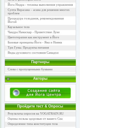
Йога Нидра - техника выполнения упражнения
Супта Вирасана – асана для решения многих
проблем
Процедура голодания, рекомендованная
Йогой
Каузальное тело
Чандра Намаскар - Приветствие Луне
Цветотерапия как инструмент в Йоге
Базовые принципы Йоги - Яма и Нияма
Три Гуны. Продукты питания
Виды духовного состояния Самадхи
Партнеры
Слова с пропущенными буквами
Авторы
Пройдите тест & Опросы
Результаты опросов на YOGATRAIN.RU
Оценка пользы здоровью от вашего Сна
Определение типа конституции тела