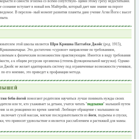
 корысти и самости эгоизма со всеми сопутствую- щими этому греху недостатками.
 сознание вступает в новый век Майтрейи, который дает нам знание на пороге
ведомое. В перелом- ный момент развития планеты дано учение Агни Йоги с высот
пыта.
ователем этой школы является
Шри Кришна Паттабхи Джойс
(род. 1915),
 Кришнамачарьи. Это достаточно «суровое» направление по требованиям,
вляемым к физическим возможностям практикующим. Имеется в виду требования
бкости, а к общим ресурсам организма (степень функциональной нагрузки). Однако
и Джойс не желает адаптировать систему под ограниченные возможности учеников,
, по его мнению, это приведет к профанации метода.
АЛЫШЕЙ
тия беби-йогой
помогают родителям научиться лучше понимать нужды своих
одители или те, кто ухаживает за детьми, учатся читать "
подсказки
" малышей путем
ния за их реакциями во время занятий. Любящее обращение с малышами на
 включает сухой массаж, мягкие последовательности из
йоги
, подъемы и спуски,
и, что приносит удовольствие и является расслаблением и растяжкой для мамы.