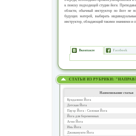
к поиску подходящей студии йоги. Преподав
области, обычный инструктор по йоге не п
будущих матерей, выбирать индивидуальны
инструктор, обладающий такими знаниями и с
Вконтакте
Facebook
СТАТЬИ ИЗ РУБРИКИ: "НАПРА
Наименование статьи
Кундалини Йога
Детская Йога
Пауэр Йога - Силовая Йога
Йога для беременных
Агни Йога
Инь Йога
Дживамукти Йога