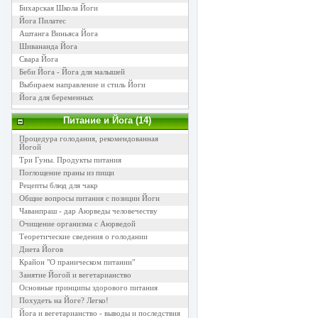
Бихарская Школа Йоги
Йога Пилатес
Аштанга Виньяса Йога
Шивананда Йога
Свара Йога
Беби Йога - Йога для малышей
Выбираем направление и стиль Йоги
Йога для беременных
Питание и Йога (14)
Процедура голодания, рекомендованная
Йогой
Три Гуны. Продукты питания
Поглощение праны из пищи
Рецепты блюд для чакр
Общие вопросы питания с позиции Йоги
Чаванпраш - дар Аюрведы человечеству
Очищение организма с Аюрведой
Теоретические сведения о голодании
Диета Йогов
Крайон "О праническом питании"
Занятие Йогой и вегетарианство
Основные принципы здорового питания
Похудеть на Йоге? Легко!
Йога и вегетарианство - выводы и последствия