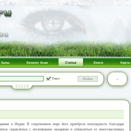
Залы
Каталог Асан
Статьи
Книги
Карта 
-
Текст
данная в Индии. В современном мире йога приобрела популярность благодаря
иться справляться с негативными эмоциями и избавляться от многочисленных