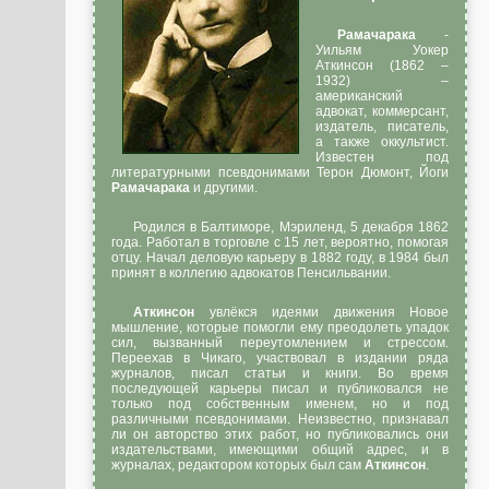
Рамачарака
-
Уильям Уокер
Аткинсон (1862 –
1932) –
американский
адвокат, коммерсант,
издатель, писатель,
а также оккультист.
Известен под
литературными псевдонимами Терон Дюмонт, Йоги
Рамачарака
и другими.
Родился в Балтиморе, Мэриленд, 5 декабря 1862
года. Работал в торговле с 15 лет, вероятно, помогая
отцу. Начал деловую карьеру в 1882 году, в 1984 был
принят в коллегию адвокатов Пенсильвании.
Аткинсон
увлёкся идеями движения Новое
мышление, которые помогли ему преодолеть упадок
сил, вызванный переутомлением и стрессом.
Переехав в Чикаго, участвовал в издании ряда
журналов, писал статьи и книги. Во время
последующей карьеры писал и публиковался не
только под собственным именем, но и под
различными псевдонимами. Неизвестно, признавал
ли он авторство этих работ, но публиковались они
издательствами, имеющими общий адрес, и в
журналах, редактором которых был сам
Аткинсон
.