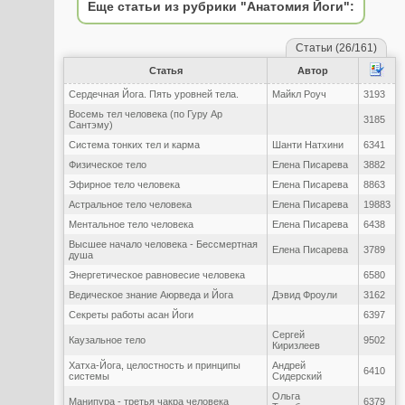
Еще статьи из рубрики "Анатомия Йоги":
Статьи (26/161)
Статья
Автор
Сердечная Йога. Пять уровней тела.
Майкл Роуч
3193
Восемь тел человека (по Гуру Ар
3185
Сантэму)
Система тонких тел и карма
Шанти Натхини
6341
Физическое тело
Елена Писарева
3882
Эфирное тело человека
Елена Писарева
8863
Астральное тело человека
Елена Писарева
19883
Ментальное тело человека
Елена Писарева
6438
Высшее начало человека - Бессмертная
Елена Писарева
3789
душа
Энергетическое равновесие человека
6580
Ведическое знание Аюрведа и Йога
Дэвид Фроули
3162
Секреты работы асан Йоги
6397
Сергей
Каузальное тело
9502
Киризлеев
Хатха-Йога, целостность и принципы
Андрей
6410
системы
Сидерский
Ольга
Манипура - третья чакра человека
6379