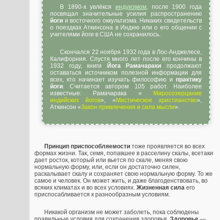
В 1890-х увлёкся
индуизмом
, после 1900 года
посвящал значительные усилия распространению
йоги
и восточного оккультизма. Никаких свидетельств
о поездках Аткинсона в Индию или о его общении с
учителями йоги в США не сохранилось.
Скончался 22 ноября 1932 года в Лос-Анджелесе,
Калифорния. Спустя много лет после его кончины в
1932 году, книги
Йога Рамачараки
продолжают
оставаться источником полезной информации для
всех, кто начинает изучать философию и
практику
йоги
. Считается автором 105 работ. Наиболее
известные: Рамачарака «
Миросозерцание
индийских йогов
», «
Мистическое христианство
»,
Аткинсон «
Закон привлечения и сила мысли
».
Принцип приспособляемости
тоже проявляется во всех
формах жизни. Так, семя, попавшее в расселину скалы, всетаки
дает росток, который или вьется по скале, меняя свою
нормальную форму, или, если он достаточно силен,
раскалывает скалу и сохраняет свою нормальную форму. То же
самое и человек. Он может жить, и даже благоденствовать, во
всяких климатах и во всех условиях.
Жизненная сила
его
приспосабливается к разнообразным условиям.
Никакой организм не может заболеть, пока соблюдены
правильные условия для сохранения здоровья.
Здоровье
—