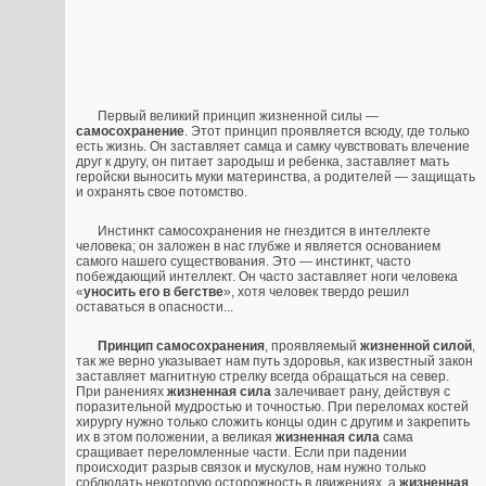
Первый великий принцип жизненной силы —
самосохранение
. Этот принцип проявляется всюду, где только
есть жизнь. Он заставляет самца и самку чувствовать влечение
друг к другу, он питает зародыш и ребенка, заставляет мать
геройски выносить муки материнства, а родителей — защищать
и охранять свое потомство.
Инстинкт самосохранения не гнездится в интеллекте
человека; он заложен в нас глубже и является основанием
самого нашего существования. Это — инстинкт, часто
побеждающий интеллект. Он часто заставляет ноги человека
«
уносить его в бегстве
», хотя человек твердо решил
оставаться в опасности...
Принцип самосохранения
, проявляемый
жизненной силой
,
так же верно указывает нам путь здоровья, как известный закон
заставляет магнитную стрелку всегда обращаться на север.
При ранениях
жизненная сила
залечивает рану, действуя с
поразительной мудростью и точностью. При переломах костей
хирургу нужно только сложить концы один с другим и закрепить
их в этом положении, а великая
жизненная сила
сама
сращивает переломленные части. Если при падении
происходит разрыв связок и мускулов, нам нужно только
соблюдать некоторую осторожность в движениях, а
жизненная