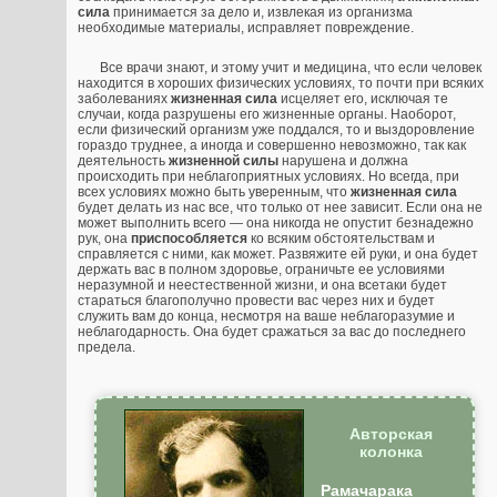
сила
принимается за дело и, извлекая из организма
необходимые материалы, исправляет повреждение.
Все врачи знают, и этому учит и медицина, что если человек
находится в хороших физических условиях, то почти при всяких
заболеваниях
жизненная сила
исцеляет его, исключая те
случаи, когда разрушены его жизненные органы. Наоборот,
если физический организм уже поддался, то и выздоровление
гораздо труднее, а иногда и совершенно невозможно, так как
деятельность
жизненной силы
нарушена и должна
происходить при неблагоприятных условиях. Но всегда, при
всех условиях можно быть уверенным, что
жизненная сила
будет делать из нас все, что только от нее зависит. Если она не
может выполнить всего — она никогда не опустит безнадежно
рук, она
приспособляется
ко всяким обстоятельствам и
справляется с ними, как может. Развяжите ей руки, и она будет
держать вас в полном здоровье, ограничьте ее условиями
неразумной и неестественной жизни, и она всетаки будет
стараться благополучно провести вас через них и будет
служить вам до конца, несмотря на ваше неблагоразумие и
неблагодарность. Она будет сражаться за вас до последнего
предела.
Авторская
колонка
Рамачарака