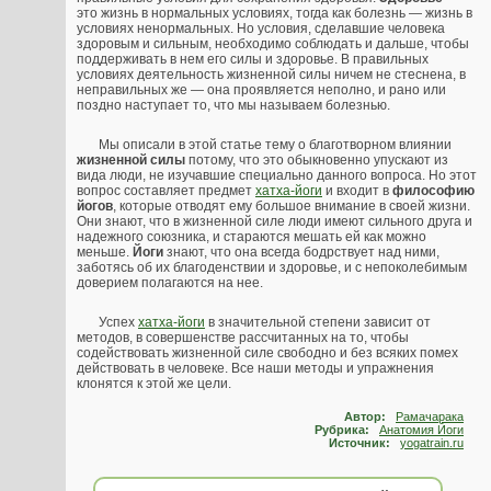
это жизнь в нормальных условиях, тогда как болезнь — жизнь в
условиях ненормальных. Но условия, сделавшие человека
здоровым и сильным, необходимо соблюдать и дальше, чтобы
поддерживать в нем его силы и здоровье. В правильных
условиях деятельность жизненной силы ничем не стеснена, в
неправильных же — она проявляется неполно, и рано или
поздно наступает то, что мы называем болезнью.
Мы описали в этой статье тему о благотворном влиянии
жизненной силы
потому, что это обыкновенно упускают из
вида люди, не изучавшие специально данного вопроса. Но этот
вопрос составляет предмет
хатха-йоги
и входит в
философию
йогов
, которые отводят ему большое внимание в своей жизни.
Они знают, что в жизненной силе люди имеют сильного друга и
надежного союзника, и стараются мешать ей как можно
меньше.
Йоги
знают, что она всегда бодрствует над ними,
заботясь об их благоденствии и здоровье, и с непоколебимым
доверием полагаются на нее.
Успех
хатха-йоги
в значительной степени зависит от
методов, в совершенстве рассчитанных на то, чтобы
содействовать жизненной силе свободно и без всяких помех
действовать в человеке. Все наши методы и упражнения
клонятся к этой же цели.
Автор:
Рамачарака
Рубрика:
Анатомия Йоги
Источник:
yogatrain.ru