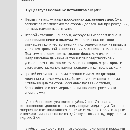
Существует несколько источников энергии
:
Первый из них — наша врожденная
жизненная сила
. Она
зависит от кармических факторов и дается нам при рождении,
поэтому изменить ее трудно.
Второй источник — энергия, которую мы черпаем извне, в
основном
из пищи и воздуха
. Неправильное питание
уменьшает количество энергии, получаемой нами из пищи, и
является причиной возникновения большинства болезней.
Поэтому значение диетотерапии более чем очевидно.
Неправильное дыхание (в том числе поверхностное и
ускоренное) также является болезнетворным фактором. Из
этого ясно, насколько важны пранаяма и контроль дыхания.
Третий источник - энергия связана с умом.
Медитация
,
молчание и покой ума способствуют увеличению энергии.
Отвлекающие факторы, особенно пустая болтовня,
беспокойство и чрезмерные размышления, рассеивают
энергию ума.
Для обновления ума важен глубокий сон. Это наша
естественная, данная от природы форма медитации. Без него
энергия не восстанавливается. Те же самые факторы, которые
отвлекают ум и негативно воздействуют на Саттву, нарушают и
глубокий сон.
Любые наши действия — это форма получения и передачи