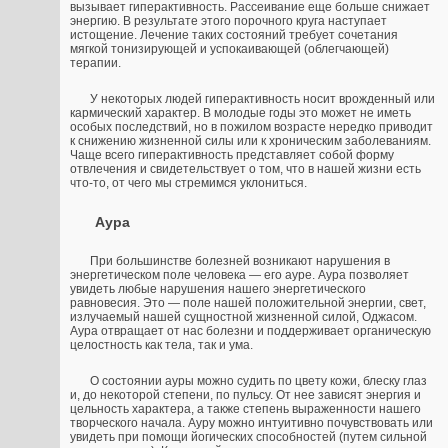
вызывает гиперактивность. Рассеивание еще больше снижает
энергию. В результате этого порочного круга наступает
истощение. Лечение таких состояний требует сочетания
мягкой тонизирующей и успокаивающей (облегчающей)
терапии.
У некоторых людей гиперактивность носит врожденный или
кармический характер. В молодые годы это может не иметь
особых последствий, но в пожилом возрасте нередко приводит
к снижению жизненной силы или к хроническим заболеваниям.
Чаще всего гиперактивность представляет собой форму
отвлечения и свидетельствует о том, что в нашей жизни есть
что-то, от чего мы стремимся уклониться.
Аура
При большинстве болезней возникают нарушения в
энергетическом поле человека — его ауре. Аура позволяет
увидеть любые нарушения нашего энергетического
равновесия. Это — поле нашей положительной энергии, свет,
излучаемый нашей сущностной жизненной силой, Оджасом.
Аура отвращает от нас болезни и поддерживает органическую
целостность как тела, так и ума.
О состоянии ауры можно судить по цвету кожи, блеску глаз
и, до некоторой степени, по пульсу. От нее зависят энергия и
цельность характера, а также степень выраженности нашего
творческого начала. Ауру можно интуитивно почувствовать или
увидеть при помощи йогических способностей (путем сильной