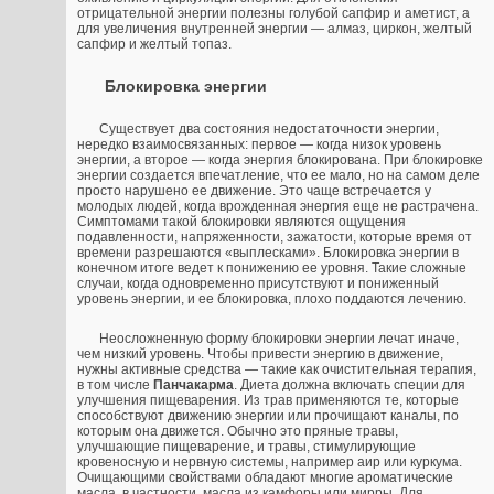
отрицательной энергии полезны голубой сапфир и аметист, а
для увеличения внутренней энергии — алмаз, циркон, желтый
сапфир и желтый топаз.
Блокировка энергии
Существует два состояния недостаточности энергии,
нередко взаимосвязанных: первое — когда низок уровень
энергии, а второе — когда энергия блокирована. При блокировке
энергии создается впечатление, что ее мало, но на самом деле
просто нарушено ее движение. Это чаще встречается у
молодых людей, когда врожденная энергия еще не растрачена.
Симптомами такой блокировки являются ощущения
подавленности, напряженности, зажатости, которые время от
времени разрешаются «выплесками». Блокировка энергии в
конечном итоге ведет к понижению ее уровня. Такие сложные
случаи, когда одновременно присутствуют и пониженный
уровень энергии, и ее блокировка, плохо поддаются лечению.
Неосложненную форму блокировки энергии лечат иначе,
чем низкий уровень. Чтобы привести энергию в движение,
нужны активные средства — такие как очистительная терапия,
в том числе
Панчакарма
. Диета должна включать специи для
улучшения пищеварения. Из трав применяются те, которые
способствуют движению энергии или прочищают каналы, по
которым она движется. Обычно это пряные травы,
улучшающие пищеварение, и травы, стимулирующие
кровеносную и нервную системы, например аир или куркума.
Очищающими свойствами обладают многие ароматические
масла, в частности, масла из камфоры или мирры. Для