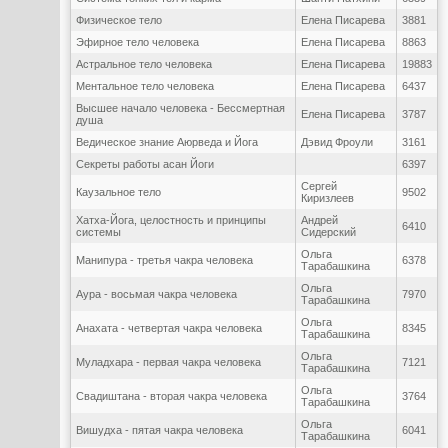
Физическое тело
Елена Писарева
3881
Эфирное тело человека
Елена Писарева
8863
Астральное тело человека
Елена Писарева
19883
Ментальное тело человека
Елена Писарева
6437
Высшее начало человека - Бессмертная
Елена Писарева
3787
душа
Ведическое знание Аюрведа и Йога
Дэвид Фроули
3161
Секреты работы асан Йоги
6397
Сергей
Каузальное тело
9502
Киризлеев
Хатха-Йога, целостность и принципы
Андрей
6410
системы
Сидерский
Ольга
Манипура - третья чакра человека
6378
Тарабашкина
Ольга
Аура - восьмая чакра человека
7970
Тарабашкина
Ольга
Анахата - четвертая чакра человека
8345
Тарабашкина
Ольга
Муладхара - первая чакра человека
7121
Тарабашкина
Ольга
Свадиштана - вторая чакра человека
3764
Тарабашкина
Ольга
Вишудха - пятая чакра человека
6041
Тарабашкина