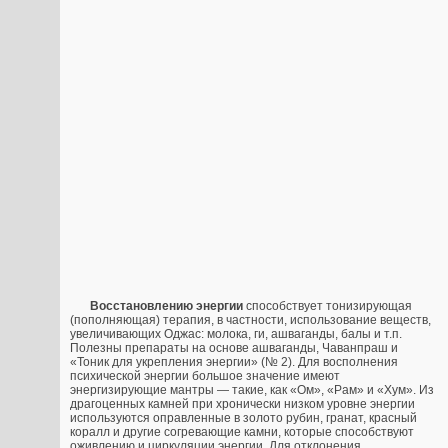
Восстановлению энергии
способствует тонизирующая
(пополняющая) терапия, в частности, использование веществ,
увеличивающих Оджас: молока, ги, ашваганды, балы и т.п.
Полезны препараты на основе ашваганды, Чаванпраш и
«Тоник для укрепления энергии» (№ 2). Для восполнения
психической энергии большое значение имеют
энергизирующие мантры — такие, как «Ом», «Рам» и «Хум». Из
драгоценных камней при хронически низком уровне энергии
используются оправленные в золото рубин, гранат, красный
коралл и другие согревающие камни, которые способствуют
оживлению и циркуляции энергии. Для отклонения