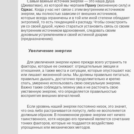
Самый важный источник энергии — это наша душа
(Дживатман), из которой мы черпаем
Прану
(жизненную силу) и
Оджас
. Когда у нас нет связи с этим внутренним источником
энергии, мы полностью зависим от внешних источников,
которые всегда ограничены и в той или иной степени обладают
энтропией, то есть тенденцией к распаду. Чтобы сонастроить
ум со своей душой, нужно стараться установить связь со своим
внутренним источником вдохновения, следовать своим
духовным устремлениям и своей истинной дхарме
(предназначению).
Увеличение энергии
Для увеличения энергии нужно прежде всего устранить те
факторы, которые ее снижают: отрицательные эмоции и
отношения, а также места и ситуации, которые опустошают нас
или лишают жизненной силы. Мы должны правильно питаться,
правильно дышать, достаточно продолжительно и крепко
спать, умеренно использовать свою сексуальную энергию.
Важно также соблюдать гигиену ума и не расточать свою
умственную энергию, что определяется правильностью
восприятия внешних впечатлений.
Если уровень нашей энергии постоянно низок, это значит,
что она либо растрачивается попусту, либо не восполняется
должным образом. В пониженном уровне энергии нет ничего
таинственного, хотя нередко его причиной является сочетание
тонких факторов, которые не поддаются воздействию
упрощенных или механических методов.