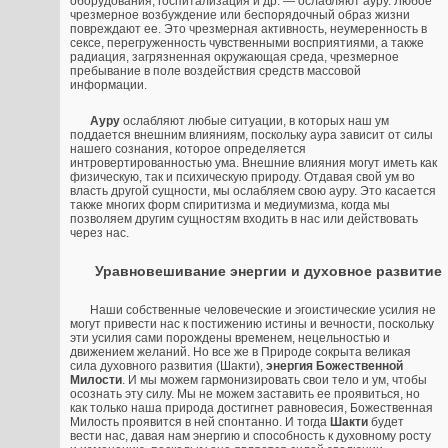
оборудования, госпитализация и др. — ослабляют ауру. Любое
чрезмерное возбуждение или беспорядочный образ жизни
повреждают ее. Это чрезмерная активность, неумеренность в
сексе, перегруженность чувственными восприятиями, а также
радиация, загрязненная окружающая среда, чрезмерное
пребывание в поле воздействия средств массовой
информации.
Ауру
ослабляют любые ситуации, в которых наш ум
поддается внешним влияниям, поскольку аура зависит от силы
нашего сознания, которое определяется
интровертированностью ума. Внешние влияния могут иметь как
физическую, так и психическую природу. Отдавая свой ум во
власть другой сущности, мы ослабляем свою ауру. Это касается
также многих форм спиритизма и медиумизма, когда мы
позволяем другим сущностям входить в нас или действовать
через нас.
Уравновешивание энергии и духовное развитие
Наши собственные человеческие и эгоистические усилия не
могут привести нас к постижению истины и вечности, поскольку
эти усилия сами порождены временем, нецельностью и
движением желаний. Но все же в Природе сокрыта великая
сила духовного развития (Шакти),
энергия Божественной
Милости
. И мы можем гармонизировать свои тело и ум, чтобы
осознать эту силу. Мы не можем заставить ее проявиться, но
как только наша природа достигнет равновесия, Божественная
Милость проявится в ней спонтанно. И тогда
Шакти
будет
вести нас, давая нам энергию и способность к духовному росту