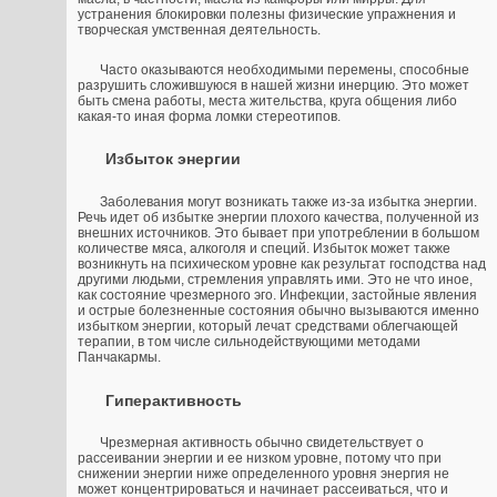
устранения блокировки полезны физические упражнения и
творческая умственная деятельность.
Часто оказываются необходимыми перемены, способные
разрушить сложившуюся в нашей жизни инерцию. Это может
быть смена работы, места жительства, круга общения либо
какая-то иная форма ломки стереотипов.
Избыток энергии
Заболевания могут возникать также из-за избытка энергии.
Речь идет об избытке энергии плохого качества, полученной из
внешних источников. Это бывает при употреблении в большом
количестве мяса, алкоголя и специй. Избыток может также
возникнуть на психическом уровне как результат господства над
другими людьми, стремления управлять ими. Это не что иное,
как состояние чрезмерного эго. Инфекции, застойные явления
и острые болезненные состояния обычно вызываются именно
избытком энергии, который лечат средствами облегчающей
терапии, в том числе сильнодействующими методами
Панчакармы.
Гиперактивность
Чрезмерная активность обычно свидетельствует о
рассеивании энергии и ее низком уровне, потому что при
снижении энергии ниже определенного уровня энергия не
может концентрироваться и начинает рассеиваться, что и