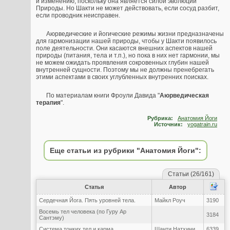
и изменению, поскольку она является силой эволюции
Природы. Но Шакти не может действовать, если сосуд разбит,
если проводник неисправен.
Аюрведические и йогические режимы жизни предназначены
для гармонизации нашей природы, чтобы у Шакти появилось
поле деятельности. Они касаются внешних аспектов нашей
природы (питания, тела и т.п.), но пока в них нет гармонии, мы
не можем ожидать проявления сокровенных глубин нашей
внутренней сущности. Поэтому мы не должны пренебрегать
этими аспектами в своих углубленных внутренних поисках.
По материалам книги Фроули Давида "
Аюрведическая
терапия
".
Рубрика:
Анатомия Йоги
Источник:
yogatrain.ru
Еще статьи из рубрики "Анатомия Йоги":
Статьи (26/161)
Статья
Автор
Сердечная Йога. Пять уровней тела.
Майкл Роуч
3190
Восемь тел человека (по Гуру Ар
3184
Сантэму)
Система тонких тел и карма
Шанти Натхини
6339