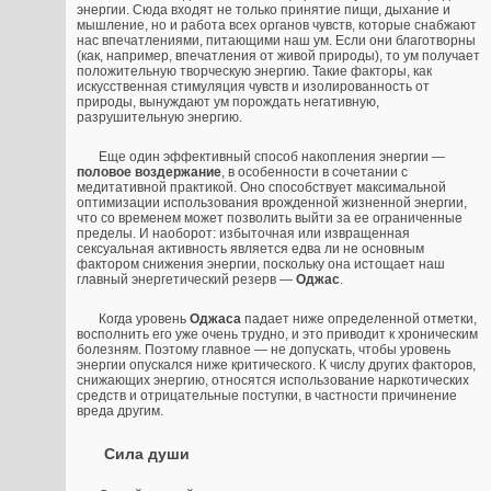
энергии. Сюда входят не только принятие пищи, дыхание и
мышление, но и работа всех органов чувств, которые снабжают
нас впечатлениями, питающими наш ум. Если они благотворны
(как, например, впечатления от живой природы), то ум получает
положительную творческую энергию. Такие факторы, как
искусственная стимуляция чувств и изолированность от
природы, вынуждают ум порождать негативную,
разрушительную энергию.
Еще один эффективный способ накопления энергии —
половое воздержание
, в особенности в сочетании с
медитативной практикой. Оно способствует максимальной
оптимизации использования врожденной жизненной энергии,
что со временем может позволить выйти за ее ограниченные
пределы. И наоборот: избыточная или извращенная
сексуальная активность является едва ли не основным
фактором снижения энергии, поскольку она истощает наш
главный энергетический резерв —
Оджас
.
Когда уровень
Оджаса
падает ниже определенной отметки,
восполнить его уже очень трудно, и это приводит к хроническим
болезням. Поэтому главное — не допускать, чтобы уровень
энергии опускался ниже критического. К числу других факторов,
снижающих энергию, относятся использование наркотических
средств и отрицательные поступки, в частности причинение
вреда другим.
Сила души