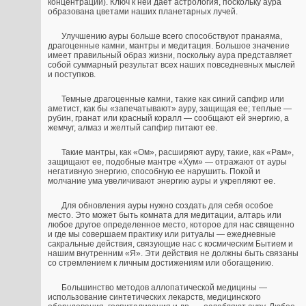
концентрации). Ключ к ней дает астрология, поскольку аура
образована цветами наших планетарных лучей.
Улучшению ауры больше всего способствуют пранаяма,
драгоценные камни, мантры и медитация. Большое значение
имеет правильный образ жизни, поскольку аура представляет
собой суммарный результат всех наших повседневных мыслей
и поступков.
Темные драгоценные камни, такие как синий сапфир или
аметист, как бы «запечатывают» ауру, защищая ее; теплые —
рубин, гранат или красный коралл — сообщают ей энергию, а
жемчуг, алмаз и желтый сапфир питают ее.
Такие мантры, как «Ом», расширяют ауру, такие, как «Рам»,
защищают ее, подобные мантре «Хум» — отражают от ауры
негативную энергию, способную ее нарушить. Покой и
молчание ума увеличивают энергию ауры и укрепляют ее.
Для обновления ауры нужно создать для себя особое
место. Это может быть комната для медитации, алтарь или
любое другое определенное место, которое для нас священно
и где мы совершаем практику или ритуалы — ежедневные
сакральные действия, связующие нас с космическим Бытием и
нашим внутренним «Я». Эти действия не должны быть связаны
со стремлением к личным достижениям или обогащению.
Большинство методов аллопатической медицины —
использование синтетических лекарств, медицинского