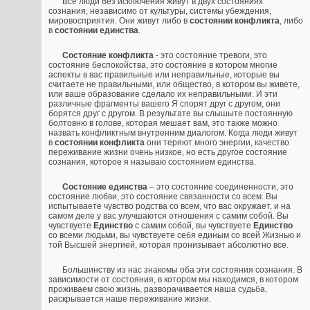
Все люди без исключения живут в двух состояниях
сознания, независимо от культуры, системы убеждения,
мировосприятия. Они живут либо в
состоянии конфликта
, либо
в
состоянии единства
.
Состояние конфликта
- это состояние тревоги, это
состояние беспокойства, это состояние в котором многие
аспекты в вас правильные или неправильные, которые вы
считаете не правильными, или общество, в котором вы живете,
или ваше образование сделало их неправильными. И эти
различные фрагменты вашего Я спорят друг с другом, они
борятся друг с другом. В результате вы слышыте постоянную
болтовню в голове, которая мешает вам, это также можно
назвать конфликтным внутренним диалогом. Когда люди живут
в
состоянии конфликта
они теряют много энергии, качество
переживание жизни очень низкое, но есть другое состояние
сознания, которое я называю состоянием единства.
Состояние единства
– это состояние соединенности, это
состояние любви, это состояние связанности со всем. Вы
испытываете чувство родства со всем, что вас окружает, и на
самом деле у вас улучшаются отношения с самим собой. Вы
чувствуете
Единство
с самим собой, вы чувствуете
Единство
со всеми людьми, вы чувствуете себя единым со всей Жизнью и
той Высшей энергией, которая пронизывает абсолютно все.
Большинству из нас знакомы оба эти состояния сознания. В
зависимости от состояния, в котором мы находимся, в котором
проживаем свою жизнь, разворачивается наша судьба,
раскрывается наше переживание жизни.