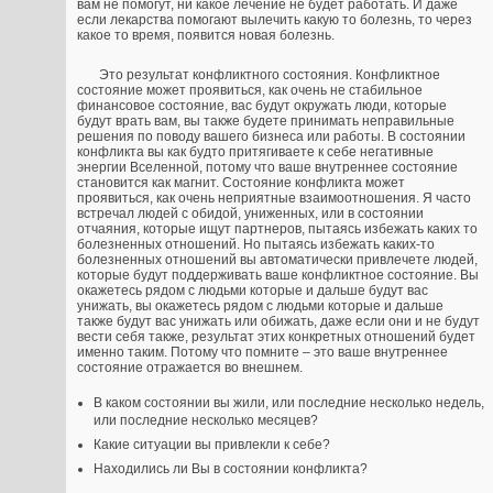
вам не помогут, ни какое лечение не будет работать. И даже
если лекарства помогают вылечить какую то болезнь, то через
какое то время, появится новая болезнь.
Это результат конфликтного состояния. Конфликтное
состояние может проявиться, как очень не стабильное
финансовое состояние, вас будут окружать люди, которые
будут врать вам, вы также будете принимать неправильные
решения по поводу вашего бизнеса или работы. В состоянии
конфликта вы как будто притягиваете к себе негативные
энергии Вселенной, потому что ваше внутреннее состояние
становится как магнит. Состояние конфликта может
проявиться, как очень неприятные взаимоотношения. Я часто
встречал людей с обидой, униженных, или в состоянии
отчаяния, которые ищут партнеров, пытаясь избежать каких то
болезненных отношений. Но пытаясь избежать каких-то
болезненных отношений вы автоматически привлечете людей,
которые будут поддерживать ваше конфликтное состояние. Вы
окажетесь рядом с людьми которые и дальше будут вас
унижать, вы окажетесь рядом с людьми которые и дальше
также будут вас унижать или обижать, даже если они и не будут
вести себя также, результат этих конкретных отношений будет
именно таким. Потому что помните – это ваше внутреннее
состояние отражается во внешнем.
В каком состоянии вы жили, или последние несколько недель,
или последние несколько месяцев?
Какие ситуации вы привлекли к себе?
Находились ли Вы в состоянии конфликта?