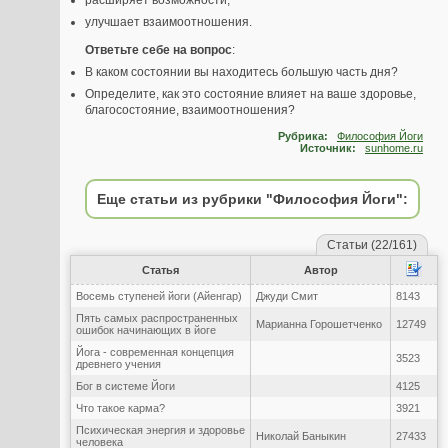
расширяет возможности;
улучшает взаимоотношения.
Ответьте себе на вопрос
:
В каком состоянии вы находитесь большую часть дня?
Определите, как это состояние влияет на ваше здоровье,
благосостояние, взаимоотношения?
Рубрика:
Философия Йоги
Источник:
sunhome.ru
Еще статьи из рубрики "Философия Йоги":
Статьи (22/161)
Статья
Автор
Восемь ступеней йоги (Айенгар)
Джуди Смит
8143
Пять самых распространенных
Марианна Горошетченко
12749
ошибок начинающих в йоге
Йога - современная концепция
3523
древнего учения
Бог в системе Йоги
4125
Что такое карма?
3921
Психическая энергия и здоровье
Николай Баныкин
27433
человека