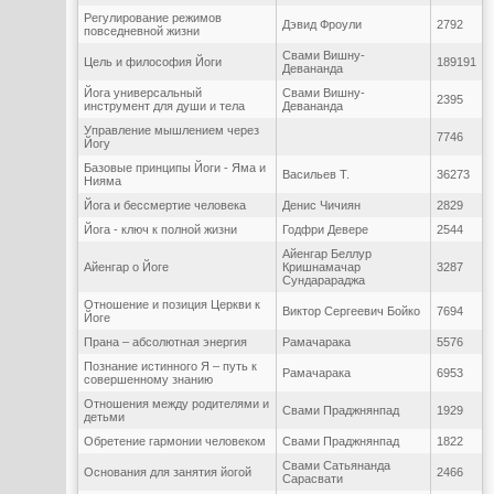
Регулирование режимов
Дэвид Фроули
2792
повседневной жизни
Свами Вишну-
Цель и философия Йоги
189191
Девананда
Йога универсальный
Свами Вишну-
2395
инструмент для души и тела
Девананда
Управление мышлением через
7746
Йогу
Базовые принципы Йоги - Яма и
Васильев Т.
36273
Нияма
Йога и бессмертие человека
Денис Чичиян
2829
Йога - ключ к полной жизни
Годфри Девере
2544
Айенгар Беллур
Айенгар о Йоге
Кришнамачар
3287
Сундарараджа
Отношение и позиция Церкви к
Виктор Сергеевич Бойко
7694
Йоге
Прана – абсолютная энергия
Рамачарака
5576
Познание истинного Я – путь к
Рамачарака
6953
совершенному знанию
Отношения между родителями и
Свами Праджнянпад
1929
детьми
Обретение гармонии человеком
Свами Праджнянпад
1822
Свами Сатьянанда
Основания для занятия йогой
2466
Сарасвати