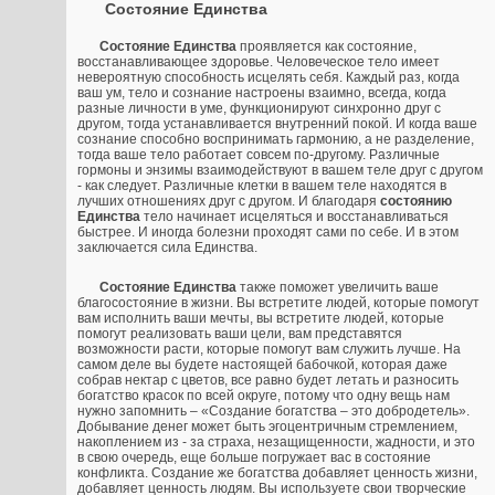
Состояние Единства
Состояние Единства
проявляется как состояние,
восстанавливающее здоровье. Человеческое тело имеет
невероятную способность исцелять себя. Каждый раз, когда
ваш ум, тело и сознание настроены взаимно, всегда, когда
разные личности в уме, функционируют синхронно друг с
другом, тогда устанавливается внутренний покой. И когда ваше
сознание способно воспринимать гармонию, а не разделение,
тогда ваше тело работает совсем по-другому. Различные
гормоны и энзимы взаимодействуют в вашем теле друг с другом
- как следует. Различные клетки в вашем теле находятся в
лучших отношениях друг с другом. И благодаря
состоянию
Единства
тело начинает исцеляться и восстанавливаться
быстрее. И иногда болезни проходят сами по себе. И в этом
заключается сила Единства.
Состояние Единства
также поможет увеличить ваше
благосостояние в жизни. Вы встретите людей, которые помогут
вам исполнить ваши мечты, вы встретите людей, которые
помогут реализовать ваши цели, вам представятся
возможности расти, которые помогут вам служить лучше. На
самом деле вы будете настоящей бабочкой, которая даже
собрав нектар с цветов, все равно будет летать и разносить
богатство красок по всей округе, потому что одну вещь нам
нужно запомнить – «Создание богатства – это добродетель».
Добывание денег может быть эгоцентричным стремлением,
накоплением из - за страха, незащищенности, жадности, и это
в свою очередь, еще больше погружает вас в состояние
конфликта. Создание же богатства добавляет ценность жизни,
добавляет ценность людям. Вы используете свои творческие