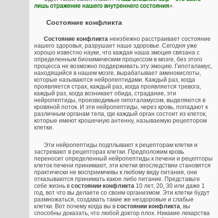
лишь отражение нашего внутреннего состояния
».
Состояние конфликта
Состояние конфликта
неизбежно расстраивает состояние
нашего здоровья, разрушает наше здоровье. Сегодня уже
хорошо известно науке, что каждая наша эмоция связана с
определенным биохимическим процессом в мозге, без этого
процесса не возможно поддерживать эту эмоцию. Гипоталамус,
находящийся в нашем мозге, вырабатывает аминокислоты,
которые называются нейропептидами. Каждый раз, когда
проявляется страх, каждый раз, когда проявляется тревога,
каждый раз, когда возникает обида, страдание, эти
нейропептиды, производимые гипоталамусом, выделяются в
кровяной поток. И эти нейропептиды, через кровь, попадают к
различным органам тела, где каждый орган состоит из клеток,
которые имеют крошечную антенну, называемую рецептором
клетки.
Эти нейропептиды подплывают к рецепторам клетки и
застревают в рецепторах клетки. Предположим кровь
переносит определенный нейропептиды к печени и рецепторы
клеток печени принимают, эти клетки впоследствии становятся
практически не восприимчивы к любому виду питания, они
отказываются принимать какое либо питание. Представьте
себе жизнь в
состоянии конфликта
10 лет, 20, 30 или даже 1
год, вот что вы делаете со своим организмом. Эти клетки будут
размножаться, создавать такие же нездоровые и слабые
клетки. Вот почему когда вы в
состоянии конфликта
, вы
способны доказать, что любой доктор плох. Никакие лекарства