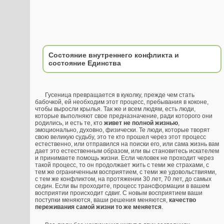
Состояние внутреннего конфликта и
состояние Единства
Гусеница превращается в куколку, прежде чем стать
бабочкой, ей необходим этот процесс, пребывания в коконе,
чтобы выросли крылья. Так же и всем людям, есть люди,
которые выполняют свое предназначение, ради которого они
родились, и есть те, кто
живет не полной жизнью
,
эмоционально, духовно, физически. Те люди, которые творят
свою великую судьбу, это те кто прошел через этот процесс
естественно, или отправился на поиски его, или сама жизнь вам
дает это естественным образом, или вы становитесь искателем
и принимаете помощь жизни. Если человек не проходит через
такой процесс, то он продолжает жить с теми же страхами, с
тем же ограниченным восприятием, с теми же удовольствиями,
с тем же конфликтом, на протяжении 30 лет, 70 лет, до самых
седин. Если вы проходите, процесс трансформации в вашем
восприятии происходит сдвиг. С новым восприятием ваши
поступки меняются, ваши решения меняются,
качество
переживания самой жизни то же меняется
.