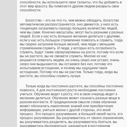
способности, вы используете свои таланты, что бы добавить в
этот мир красоту. Вы помогаете другим людям раскрыть свои
способности.
Богатство – это не что-то, чем можно обладать, богатство
автоматически распространяется, оно движется, у него есть
тенденция затрагивать гораздо большее количество людей,
чем мы сами. Конечно масштабы, могут быть разными у разных
людей. Если у нас есть большое желание делиться с другими,
если у нас есть большое стремление помогать и служить, тогда
мы скорее затронем больше жизней, чем люди с меньшим
стремлением служить. И люди, у которых есть потребность
служить, будут также сфокусированы на росте, потому что если
вы не растете, вы не сможете служить. Многие из нас
решаются помогать людям, но очень скоро они устают, очень
скоро они выдыхаются, мы остаемся без сил, потому что
испытываем истощение, и почему мы ощущаем такое
истощение. Потому что мы не растем. Только тогда, когда вы
растете, вы способны служить лучше.
Только когда вы постоянно растете, вы способны постоянно
помогать. А для постоянного роста необходимо постоянно
учиться. Обучение ведет к росту, что в свою очередь ведет к
желанию делиться. Обучение может означать разные вещи в
разном контексте. В традиционном смысле слова обучение
может обозначать накопление знаний или приобретение
информации, учиться жизни с другой стороны, это иной
процесс. Это процесс разучивания, в большей своей части, это
процесс разучивания. Вы разучиваетесь от своего ограничения,
вы разучиваетесь разделять, вы разучиваетесь бояться, вы
разучиваетесь беспокоиться, находиться в постоянном