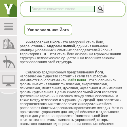
Универсальная Йога
Универсальная йога
- это авторский стиль йоги,
разработанный
Андреем Лаппой
, одним из наиболее
квалифицированных и опытных преподавателей йоги на
территории СНГ. Этот стиль йоги основан на глубоком знании
структуры человеческого существа и на всеобщих законах
преобразования этой структуры.
Согласно традиционным представлениям
Йоги
,
человеческое существо состоит из семи тел, которые
называются оболочками или
Майя Коши
. Эти оболочки или
формы имеют названия: физическая, энергетическая,
психическая, ментальная, духовная, каузальная и не имеющая
формы будхиальная. Целью
Универсальной йоги
является
достижение гармонии и баланса между этими оболочками, а
также между человеком и окружающей средой. Для развития и
совершенствования этих оболочек
Универсальная йога
располагает богатым арсеналом практических методик. Можно
практиковать упражения для каждой оболочки в отдельности,
однако для ускорения процесса в Универсальной йоге
сочетаются различные элементы упражнений, которые
оказывают влияние одновременно на несколько оболочек.