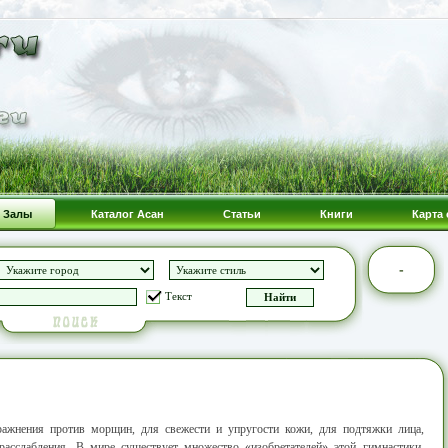
Залы
Каталог Асан
Статьи
Книги
Карта 
-
Текст
жнения против морщин, для свежести и упругости кожи, для подтяжки лица,
расслабления. В мире существует множество «изобретателей» этой гимнастики,