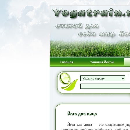
Главная
Занятия Йогой
Йога для лица
Йога для лица
— это специальные упра
устранения двойного подбородка и общего 