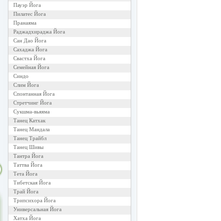
Пауэр Йога
Пилатес Йога
Пранаяма
Раджадхираджа Йога
Сан Дао Йога
Сахаджа Йога
Свастха Йога
Семейная Йога
Синдо
Слим Йога
Спонтанная Йога
Стретчинг Йога
Сукшма-вьяяма
Танец Катхак
Танец Мандала
Танец Трайбл
Танец Шивы
Тантра Йога
Таттва Йога
Тета Йога
Тибетская Йога
Трай Йога
Трипсихора Йога
Универсальная Йога
Хатха Йога