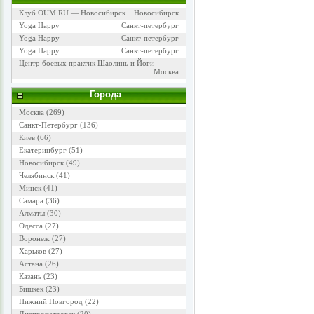
Клуб OUM.RU — Новосибирск
Новосибирск
Yoga Happy
Санкт-петербург
Yoga Happy
Санкт-петербург
Yoga Happy
Санкт-петербург
Центр боевых практик Шаолинь и Йоги
Москва
Города
Москва
(269)
Санкт-Петербург
(136)
Киев
(66)
Екатеринбург
(51)
Новосибирск
(49)
Челябинск
(41)
Минск
(41)
Самара
(36)
Алматы
(30)
Одесса
(27)
Воронеж
(27)
Харьков
(27)
Астана
(26)
Казань
(23)
Бишкек
(23)
Нижний Новгород
(22)