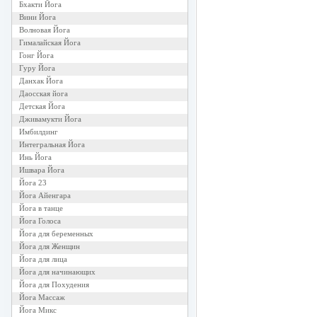
Бхакти Йога
Вини Йога
Волновая Йога
Гималайская Йога
Гонг Йога
Гуру Йога
Данхак Йога
Даосская йога
Детская Йога
Дживамукти Йога
Имбилдинг
Интегральная Йога
Инь Йога
Ишвара Йога
Йога 23
Йога Айенгара
Йога в танце
Йога Голоса
Йога для беременных
Йога для Женщин
Йога для лица
Йога для начинающих
Йога для Похудения
Йога Массаж
Йога Микс