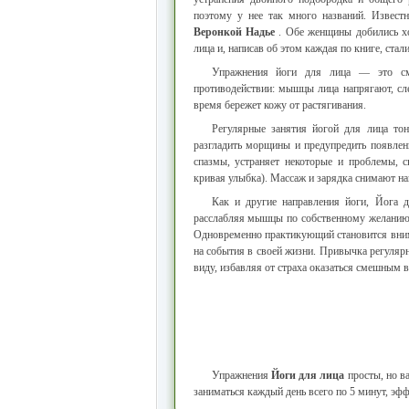
поэтому у нее так много названий. Извест
Веронкой Надье
. Обе женщины добились хо
лица и, написав об этом каждая по книге, ста
Упражнения йоги для лица — это см
противодействии: мышцы лица напрягают, сл
время бережет кожу от растягивания.
Регулярные занятия йогой для лица т
разгладить морщины и предупредить появле
спазмы, устраняет некоторые и проблемы,
кривая улыбка). Массаж и зарядка снимают на
Как и другие направления йоги, Йога д
расслабляя мышцы по собственному желанию,
Одновременно практикующий становится внима
на события в своей жизни. Привычка регуляр
виду, избавляя от страха оказаться смешным в
Упражнения
Йоги для лица
просты, но в
заниматься каждый день всего по 5 минут, эфф