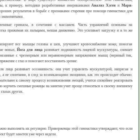
ны, к примеру, методики разработанные американками
Анализ Хэген
и
Мари-
роших результатов в борьбе с признаками старения при помощи гимнастики для
ли знаменитыми.
ешные гримасы, в сочетании с массажем. Часть упражнений основаны на
егка прижимая их пальцами, мешая движению. Это усиливает нагрузку и в то же
онизируют все мышцы головы и шеи, улучшают кровоснабжение кожи, помогая
ние новых.
Йога для лица
развивает подвижность лицевой мускулатуры, снимает
 связанные с чрезмерным или неравномерным напряжением мышц (нервный тик,
пряжение с глаз и помогают восстановить зрение.
ля лица развивает осознанность: она учит управлять мускулатурой, напрягая и
 а не спонтанно, в след за возникающими эмоциями, как это происходит обычно.
тельнее к самому процессу возникновения эмоций, учится спокойнее реагировать
но корчить смешные рожицы на занятии учит проще относиться к своему внешнему
 глазах других.
ажно выполнять их регулярно. Приверженцы этой гимнастики утверждают, что если
ект будет заметен уже через недели.