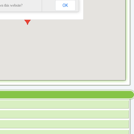
OK
n this website?