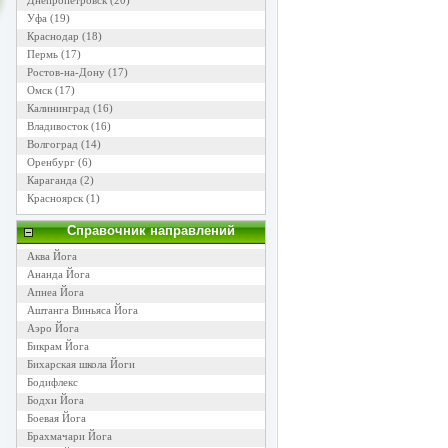
Днепропетровск
(20)
Уфа
(19)
Краснодар
(18)
Пермь
(17)
Ростов-на-Дону
(17)
Омск
(17)
Калининград
(16)
Владивосток
(16)
Волгоград
(14)
Оренбург
(6)
Караганда
(2)
Красноярск
(1)
Справочник направлений
Аква Йога
Ананда Йога
Апнеа Йога
Аштанга Виньяса Йога
Аэро Йога
Бикрам Йога
Бихарская школа Йоги
Бодифлекс
Бодхи Йога
Боевая Йога
Брахмачари Йога