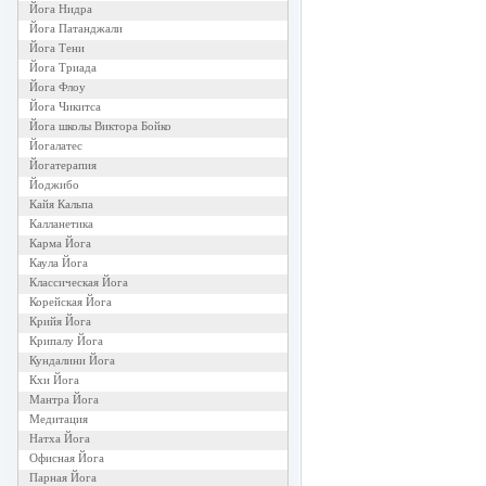
Йога Нидра
Йога Патанджали
Йога Тени
Йога Триада
Йога Флоу
Йога Чикитса
Йога школы Виктора Бойко
Йогалатес
Йогатерапия
Йоджибо
Кайя Кальпа
Калланетика
Карма Йога
Каула Йога
Классическая Йога
Корейская Йога
Крийя Йога
Крипалу Йога
Кундалини Йога
Кхи Йога
Мантра Йога
Медитация
Натха Йога
Офисная Йога
Парная Йога