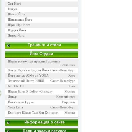
Хот Йога
Цигун
Шакти Йога
Шивананда Йога
Шри Шри Йога
Юддха Йога
Янтра Йога
Тренинги и стили
Йога Cтудии
Школа восточных практик Гармония
Челябинск
Xатха, Раджа и Буддхи Йога
Санкт-Петербург
Йога-лаунж cOMe on YOGA
Киев
Этнический Центр ИНБИ
Санкт-Петербург
NEFERTITI
Киев
Школа йоги В. Бойко «Стимул»
Москва
Дивья
Новосибирск
Йога школа Сурья
Воронеж
Yoga Luna
Санкт-Петербург
Кхи-йога Школа Там Куи Кхи-конг
Москва
Информация о сайте
Цели и задачи ресурса