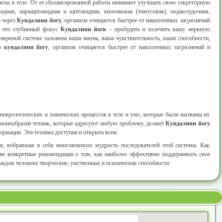
лезы в теле. От ее сбалансированной работы начинают улучшать свою секреторную
идная, паращитовидная и щитовидная, вилочковая (тимусовая), поджелудочная,
е через
Кундалини йогу
, организм очищается быстрее от накопленных загрязнений
у что глубинный фокус
Кундалини йоги
– пробудить и излечить вашу нервную
 нервной системе заложена ваша жизнь, ваша чувствительность, ваши способности,
ез
кундалини йогу
, организм очищается быстрее от накопленных загрязнений и
неврологических и химических процессов в теле и уме, которые были вызваны их
 разнообразие техник, которые адресуют любую проблему, делают
Кундалини йогу
рмации. Эта техника доступна и открыта всем.
я, вобравшая в себя многовековую мудрость последователей этой системы. Как
лне конкретные рекомендации о том, как наиболее эффективно поддерживать свое
аждом человеке творческие, умственные и психические способности.