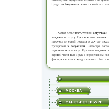
Среди них
багуачжан
считается наиболее сл
Главная особенность техники
багуачжан
-
хождение по кругу. Руки при этом занимают
перехода из одной позиции в другую пред
тренировки в
багуачжан
. Благодаря пост
подвижность поясницы. Круговое хождение на
верхней части тела и рук в определенном по
факторы являются определяющими в бою и по
МОСКВА
САНКТ-ПЕТЕРБУРГ