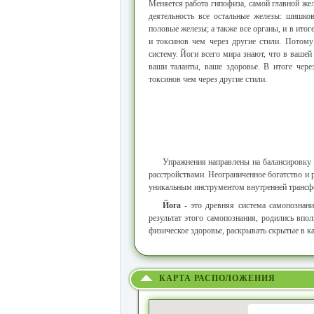
Меняется работа гипофиза, самой главной же
деятельность все остальные железы: шишков
половые железы; а также все органы, и в итог
и токсинов чем через другие стили. Потом
систему. Йоги всего мира знают, что в вашей
ваши таланты, ваше здоровье. В итоге чер
токсинов чем через другие стили.
Упражнения направлены на балансировку 
расстройствами. Неограниченное богатство и
уникальным инструментом внутренней трансфо
Йога
- это древняя система самопознани
результат этого самопознания, родились впо
физическое здоровье, раскрывать скрытые в к
КАРТА РАСПОЛОЖЕНИЯ