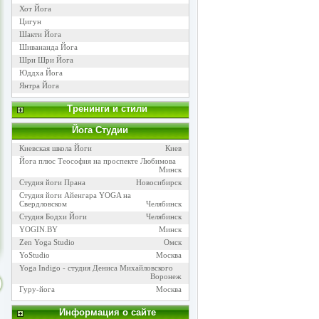
Хот Йога
Цигун
Шакти Йога
Шивананда Йога
Шри Шри Йога
Юддха Йога
Янтра Йога
Тренинги и стили
Йога Cтудии
Киевская школа Йоги
Киев
Йога плюс Теософия на проспекте Любимова
Минск
Студия йоги Прана
Новосибирск
Студия йоги Айенгара YOGA на
Свердловском
Челябинск
Студия Бодхи Йоги
Челябинск
YOGIN.BY
Минск
Zen Yoga Studio
Омск
YoStudio
Москва
Yoga Indigo - студия Дениса Михайловского
Воронеж
Гуру-йога
Москва
Информация о сайте