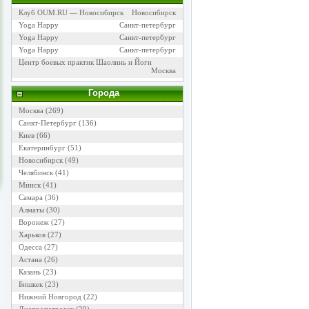
Клуб OUM.RU — Новосибирск
Новосибирск
Yoga Happy
Санкт-петербург
Yoga Happy
Санкт-петербург
Yoga Happy
Санкт-петербург
Центр боевых практик Шаолинь и Йоги
Москва
Города
Москва
(269)
Санкт-Петербург
(136)
Киев
(66)
Екатеринбург
(51)
Новосибирск
(49)
Челябинск
(41)
Минск
(41)
Самара
(36)
Алматы
(30)
Воронеж
(27)
Харьков
(27)
Одесса
(27)
Астана
(26)
Казань
(23)
Бишкек
(23)
Нижний Новгород
(22)