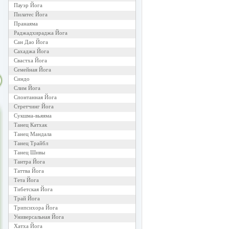
Пауэр Йога
Пилатес Йога
Пранаяма
Раджадхираджа Йога
Сан Дао Йога
Сахаджа Йога
Свастха Йога
Семейная Йога
Синдо
Слим Йога
Спонтанная Йога
Стретчинг Йога
Сукшма-вьяяма
Танец Катхак
Танец Мандала
Танец Трайбл
Танец Шивы
Тантра Йога
Таттва Йога
Тета Йога
Тибетская Йога
Трай Йога
Трипсихора Йога
Универсальная Йога
Хатха Йога