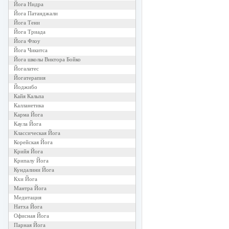
Йога Нидра
Йога Патанджали
Йога Тени
Йога Триада
Йога Флоу
Йога Чикитса
Йога школы Виктора Бойко
Йогалатес
Йогатерапия
Йоджибо
Кайя Кальпа
Калланетика
Карма Йога
Каула Йога
Классическая Йога
Корейская Йога
Крийя Йога
Крипалу Йога
Кундалини Йога
Кхи Йога
Мантра Йога
Медитация
Натха Йога
Офисная Йога
Парная Йога