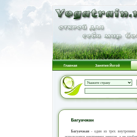
Главная
Занятия Йогой
Багуачжан
Багуачжан
- один из трех внутренних 
используется внутренняя энергия, а не груба