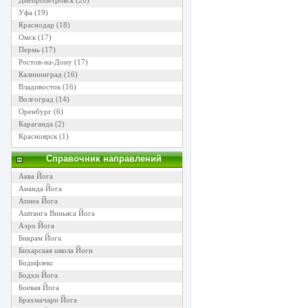
Днепропетровск
(20)
Уфа
(19)
Краснодар
(18)
Омск
(17)
Пермь
(17)
Ростов-на-Дону
(17)
Калининград
(16)
Владивосток
(16)
Волгоград
(14)
Оренбург
(6)
Караганда
(2)
Красноярск
(1)
Справочник направлений
Аква Йога
Ананда Йога
Апнеа Йога
Аштанга Виньяса Йога
Аэро Йога
Бикрам Йога
Бихарская школа Йоги
Бодифлекс
Бодхи Йога
Боевая Йога
Брахмачари Йога