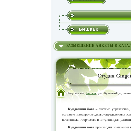
БИШКЕК
РАЗМЕЩЕНИЕ АНКЕТЫ В КАТА
Студия Ginge
Кыргызстан,
Бишкек
, ул. Жукеева-Пудовкина
Кундалини йога
– система упражнений,
создание и воспроизводство определенных эфф
потенциала, творчества и интуиции для развит
Кундалини йога
производит изменения в