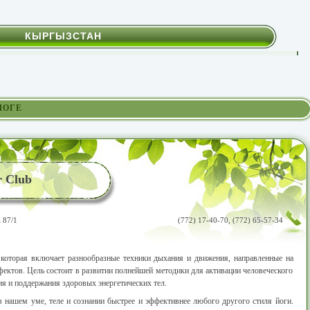
КЫРГЫЗСТАН
ЛОГЕ
r Club
 87/1
(772) 17-40-70, (772) 65-57-34
 которая включает разнообразные техники дыхания и движения, направленные на
ектов. Цель состоит в развитии полнейшей методики для активации человеческого
ия и поддержания здоровых энергетических тел.
 нашем уме, теле и сознании быстрее и эффективнее любого другого стиля йоги.