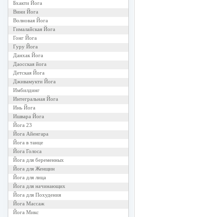
Бхакти Йога
Вини Йога
Волновая Йога
Гималайская Йога
Гонг Йога
Гуру Йога
Данхак Йога
Даосская йога
Детская Йога
Дживамукти Йога
Имбилдинг
Интегральная Йога
Инь Йога
Ишвара Йога
Йога 23
Йога Айенгара
Йога в танце
Йога Голоса
Йога для беременных
Йога для Женщин
Йога для лица
Йога для начинающих
Йога для Похудения
Йога Массаж
Йога Микс