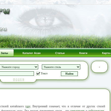
Залы
Каталог Асан
Статьи
Книги
Карта 
-
Текст
стилей китайского
ушу
. Внутренний означает, что в отличие от других стилей
я физическая сила. Два других внутренних стиля - это
синьицюань
и
тайцзицюань
.