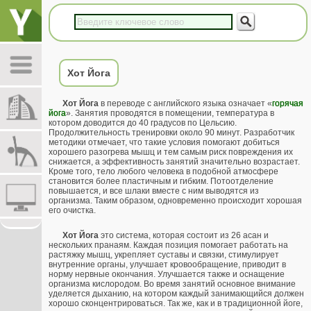
Хот Йога
Хот Йога
в переводе с английского языка означает «
горячая
йога
». Занятия проводятся в помещении, температура в
котором доводится до 40 градусов по Цельсию.
Продолжительность тренировки около 90 минут. Разработчик
методики отмечает, что такие условия помогают добиться
хорошего разогрева мышц и тем самым риск повреждения их
снижается, а эффективность занятий значительно возрастает.
Кроме того, тело любого человека в подобной атмосфере
становится более пластичным и гибким. Потоотделение
повышается, и все шлаки вместе с ним выводятся из
организма. Таким образом, одновременно происходит хорошая
его очистка.
Хот Йога
это система, которая состоит из 26 асан и
нескольких пранаям. Каждая позиция помогает работать на
растяжку мышц, укрепляет суставы и связки, стимулирует
внутренние органы, улучшает кровообращение, приводит в
норму нервные окончания. Улучшается также и оснащение
организма кислородом. Во время занятий основное внимание
уделяется дыханию, на котором каждый занимающийся должен
хорошо сконцентрироваться. Так же, как и в традиционной йоге,