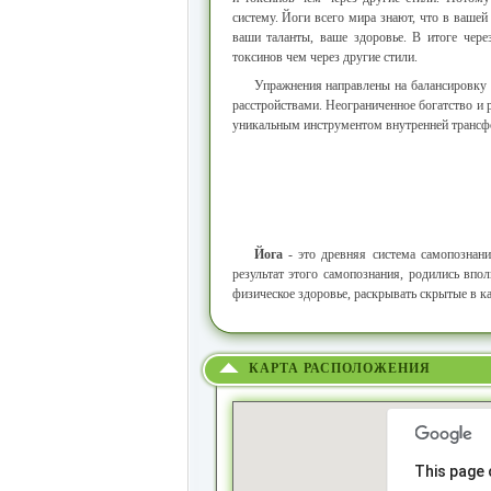
систему. Йоги всего мира знают, что в вашей
ваши таланты, ваше здоровье. В итоге чер
токсинов чем через другие стили.
Упражнения направлены на балансировку 
расстройствами. Неограниченное богатство и
уникальным инструментом внутренней трансфо
Йога
- это древняя система самопознани
результат этого самопознания, родились впо
физическое здоровье, раскрывать скрытые в к
КАРТА РАСПОЛОЖЕНИЯ
This page 