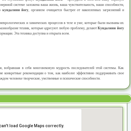
 нервной системе заложена ваша жизнь, ваша чувствительность, ваши способности,
ез
кундалини йогу
, организм очищается быстрее от накопленных загрязнений и
неврологических и химических процессов в теле и уме, которые были вызваны их
 разнообразие техник, которые адресуют любую проблему, делают
Кундалини йогу
рмации. Эта техника доступна и открыта всем.
я, вобравшая в себя многовековую мудрость последователей этой системы. Как
лне конкретные рекомендации о том, как наиболее эффективно поддерживать свое
аждом человеке творческие, умственные и психические способности.
can't load Google Maps correctly.