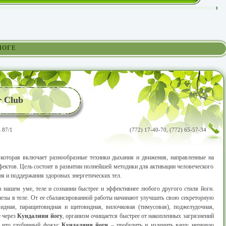
ЛОГЕ
r Club
 87/1
(772) 17-40-70, (772) 65-57-34
 которая включает разнообразные техники дыхания и движения, направленные на
ектов. Цель состоит в развитии полнейшей методики для активации человеческого
ия и поддержания здоровых энергетических тел.
 нашем уме, теле и сознании быстрее и эффективнее любого другого стиля йоги.
лезы в теле. От ее сбалансированной работы начинают улучшать свою секреторную
идная, паращитовидная и щитовидная, вилочковая (тимусовая), поджелудочная,
е через
Кундалини йогу
, организм очищается быстрее от накопленных загрязнений
у что глубинный фокус
Кундалини йоги
– пробудить и излечить вашу нервную