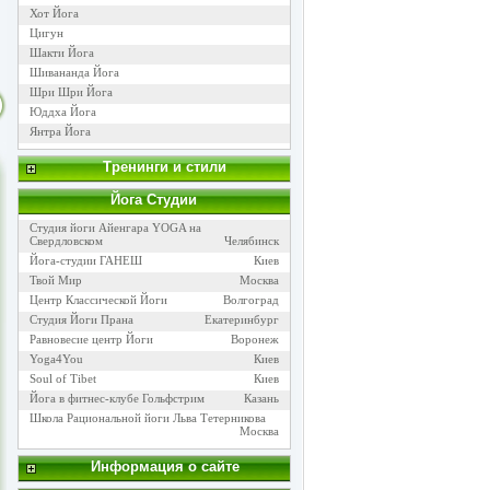
Хот Йога
Цигун
Шакти Йога
Шивананда Йога
Шри Шри Йога
Юддха Йога
Янтра Йога
Тренинги и стили
Йога Cтудии
Студия йоги Айенгара YOGA на
Свердловском
Челябинск
Йога-студии ГАНЕШ
Киев
Твой Мир
Москва
Центр Классической Йоги
Волгоград
Студия Йоги Прана
Екатеринбург
Равновесие центр Йоги
Воронеж
Yoga4You
Киев
Soul of Tibet
Киев
Йога в фитнес-клубе Гольфстрим
Казань
Школа Рациональной йоги Льва Тетерникова
Москва
Информация о сайте