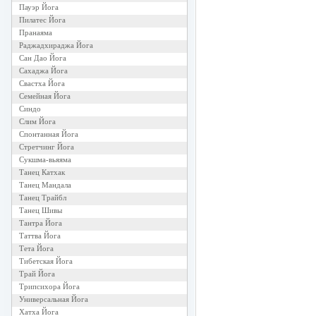
Пауэр Йога
Пилатес Йога
Пранаяма
Раджадхираджа Йога
Сан Дао Йога
Сахаджа Йога
Свастха Йога
Семейная Йога
Синдо
Слим Йога
Спонтанная Йога
Стретчинг Йога
Сукшма-вьяяма
Танец Катхак
Танец Мандала
Танец Трайбл
Танец Шивы
Тантра Йога
Таттва Йога
Тета Йога
Тибетская Йога
Трай Йога
Трипсихора Йога
Универсальная Йога
Хатха Йога