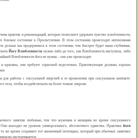
ечень практик и рекомендаций, которые позволяют удержать чувство влюбленности,
ее близкое состояние к Просветлению. В этом состоянии происходит интенсивная
ем дольше мы продержимся в этом состоянии, тем быстрее будет наша глубинная,
ковать
Йогу Влюбленности
нужно либо до того, как Влюбленность наступила, либо
очайшей Влюбленности йога не нужна – она уже происходит.
и красивы, они требуют серьезной подготовки. Практикующие должны хорошо
ми.
а для работы с сексуальной энергией и ее проявлении при сексуальном контакте.
го тела, чтобы воздействовать на более тонкие энергии.
ычного занятия любовью, тем что мужчина и женщина во время сексуального
 Они выходят на уровень универсального, абсолютного единства. Практика
йоги
в то же время сохраняет тот жизненный потенциал, который при обычных занятиях
апрасно растрачивается.