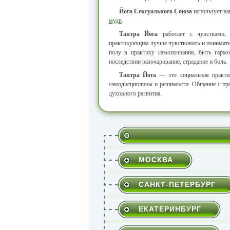
Йога Сексуального Союза
использует ва
мудр
.
Тантра Йога
работает с чувствами,
практикующим лучше чувствовать и понимать
полу в практику самопознания, быть гарм
последствии разочарование, страдание и боль.
Тантра Йога
— это социальная практи
самодисциплины и решимости. Общение с про
духовного развития.
МОСКВА
САНКТ-ПЕТЕРБУРГ
ЕКАТЕРИНБУРГ