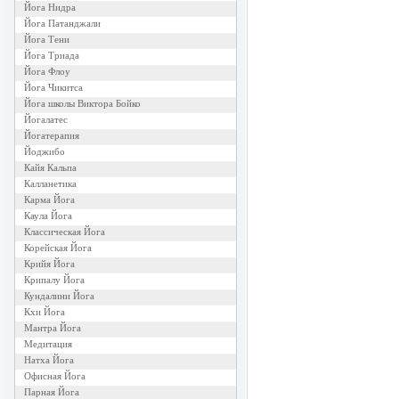
Йога Нидра
Йога Патанджали
Йога Тени
Йога Триада
Йога Флоу
Йога Чикитса
Йога школы Виктора Бойко
Йогалатес
Йогатерапия
Йоджибо
Кайя Кальпа
Калланетика
Карма Йога
Каула Йога
Классическая Йога
Корейская Йога
Крийя Йога
Крипалу Йога
Кундалини Йога
Кхи Йога
Мантра Йога
Медитация
Натха Йога
Офисная Йога
Парная Йога