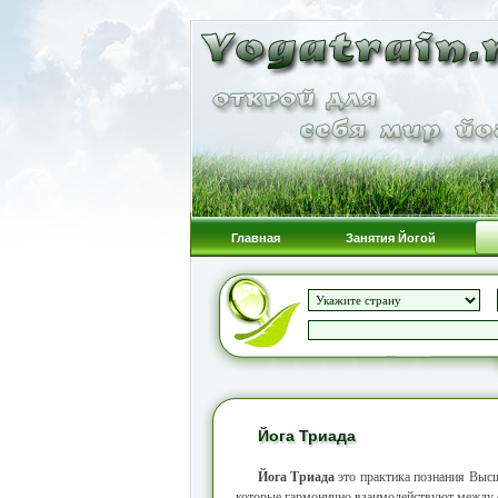
Главная
Занятия Йогой
Йога Триада
Йога Триада
это практика познания Выс
которые гармонично взаимодействуют между 