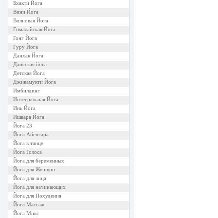
Бхакти Йога
Вини Йога
Волновая Йога
Гималайская Йога
Гонг Йога
Гуру Йога
Данхак Йога
Даосская йога
Детская Йога
Дживамукти Йога
Имбилдинг
Интегральная Йога
Инь Йога
Ишвара Йога
Йога 23
Йога Айенгара
Йога в танце
Йога Голоса
Йога для беременных
Йога для Женщин
Йога для лица
Йога для начинающих
Йога для Похудения
Йога Массаж
Йога Микс