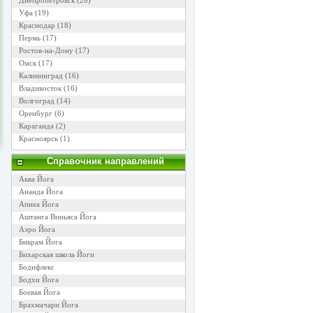
Днепропетровск
(20)
Уфа
(19)
Краснодар
(18)
Пермь
(17)
Ростов-на-Дону
(17)
Омск
(17)
Калининград
(16)
Владивосток
(16)
Волгоград
(14)
Оренбург
(6)
Караганда
(2)
Красноярск
(1)
Справочник направлений
Аква Йога
Ананда Йога
Апнеа Йога
Аштанга Виньяса Йога
Аэро Йога
Бикрам Йога
Бихарская школа Йоги
Бодифлекс
Бодхи Йога
Боевая Йога
Брахмачари Йога