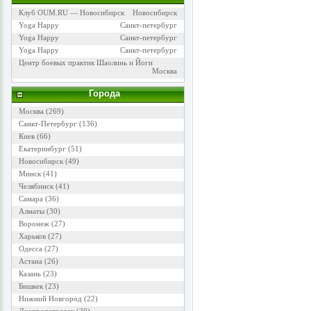
Клуб OUM.RU — Новосибирск
Новосибирск
Yoga Happy
Санкт-петербург
Yoga Happy
Санкт-петербург
Yoga Happy
Санкт-петербург
Центр боевых практик Шаолинь и Йоги
Москва
Города
Москва
(269)
Санкт-Петербург
(136)
Киев
(66)
Екатеринбург
(51)
Новосибирск
(49)
Минск
(41)
Челябинск
(41)
Самара
(36)
Алматы
(30)
Воронеж
(27)
Харьков
(27)
Одесса
(27)
Астана
(26)
Казань
(23)
Бишкек
(23)
Нижний Новгород
(22)