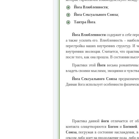
Йога Влюбленности
;
Йога Сексуального Союза
;
Тантра Йога
.
Йога Влюбленности
содержит в себе пер
а также усилить его. Влюбленность – наибол
перестройка наших внутренних структур. И ч
внутренняя эволюция. Считается, что практи
после того, как она прошла. В состоянии выс
Практики этой
Йоги
весьма романтичны 
владеть своими мыслями, эмоциями и чувства
Йога Сексуального Союза
предназначен
Данная йога использует особенности физическо
Практика данной
йоги
отличается от об
контакта олицетворяются
Богом
и
Богиней
.
Союза
, погружая в состояние наслаждения, 
сексом либо идет на продолжение рода, либо н