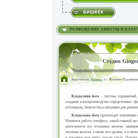
БИШКЕК
РАЗМЕЩЕНИЕ АНКЕТЫ В КАТА
Студия Ginge
Кыргызстан,
Бишкек
, ул. Жукеева-Пудовкина
Кундалини йога
– система упражнений,
создание и воспроизводство определенных эфф
потенциала, творчества и интуиции для развит
Кундалини йога
производит изменения в
Меняется работа гипофиза, самой главной же
деятельность все остальные железы: шишков
половые железы; а также все органы, и в итог
и токсинов чем через другие стили. Потом