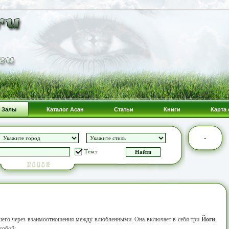
Залы
Каталог Асан
Статьи
Книги
Карта 
-
Текст
шего через взаимоотношения между влюбленными. Она включает в себя три
Йоги
,
собой: