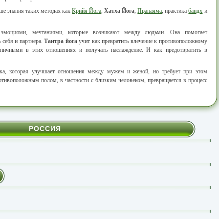
ше знания таких методах как
Крийя Йога
,
Хатха Йога
,
Пранаяма
, практика
бандх
и
 эмоциями, мечтаниями, которые возникают между людьми. Она помогает
 себя и партнера.
Тантра йога
учит как превратить влечение к противоположному
оничными в этих отношениях и получать наслаждение. И как предотвратить в
ка, которая улучшает отношения между мужем и женой, но требует при этом
тивоположным полом, в частности с близким человеком, превращается в процесс
РОССИЯ