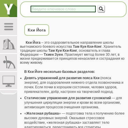
Кхи Йога
Кхи Йога
– это оздоровительное направление школы
вьетнамского боевого искусства
Там Куи Кхи-Конг
. Хранитель
традиции школы
Там Куи Кхи-Конг
, основатель и глава
Федерации —
Тхиен Зуен
. Практикует метод более 30 лет, в
жизни придерживается принципов ненасилия и сострадания ко
всему живому.
В Кхи Йоге несколько базовых разделов:
Девять упражнений для развития пояса Кхи
(пояса
энергии), для оздоровления нижнего отдела позвоночника и
почек. Если почки в хорошем состоянии, человек здоров,
привлекателен, добр, настроен на творческий подход.
Статические упражнения для развития сухожилий
— для
улучшения циркуляции энергии и крови во всем организме,
активизация процессов очищения организма.
«
Железная рубашка
» — подготовка тела к получению более
высоких духовных энергий. Оказывая стрессовое
воздействие, «железная рубашка» заставляет тело
адаптироваться, перестраивать все структуры,