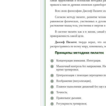
самая эффективная и безопасная методика рас
пришли к нам из древних японских единоборст
Всю свою философию Джозеф Пилатес изл
Согласно методу пилатес, развитие челов
равновесие физических, умственных и духовн
растяжение мышц тела, умственна и энергия 
В системе пилатес как и в жизни, самый
приверженность самой цели.
Джозеф Пилатес
твердо верил, что опе
распространяясь по всему миру, изменилась,
Принципы методики пилатес
Концентрация внимания. Интеграция.
Мышечный контроль без напряжения. Ин
время тренировки.
Централизация с помощью переоценки по
Воображение (визуализация).
Плавное выполнение движений без пауз и
Точность.
Правильное дыхание.
Регулярность тренировок.