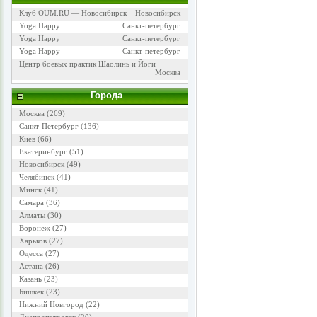
Клуб OUM.RU — Новосибирск
Новосибирск
Yoga Happy
Санкт-петербург
Yoga Happy
Санкт-петербург
Yoga Happy
Санкт-петербург
Центр боевых практик Шаолинь и Йоги
Москва
Города
Москва
(269)
Санкт-Петербург
(136)
Киев
(66)
Екатеринбург
(51)
Новосибирск
(49)
Челябинск
(41)
Минск
(41)
Самара
(36)
Алматы
(30)
Воронеж
(27)
Харьков
(27)
Одесса
(27)
Астана
(26)
Казань
(23)
Бишкек
(23)
Нижний Новгород
(22)