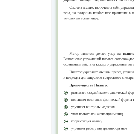
Система пилатес включает в себя упражнен
века, но получила наибольшее признание в 
человек по всему миру.
Метод пилатеса делает упор на
взаим
Выполнение упражнений пилатес сопровождае
осознанием действия каждого упражнения на 
Пилатес укрепляет мышцы пресса, улучшае
и подходят для широкого возрастного спектра
Преимущества Пилатес
развивает каждый аспект физической форм
повышает осознание физической формы т
улучшает контроль над телом
учит правильной активации мышц
корректирует осанку
улучшает работу внутренних органов