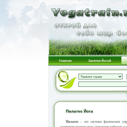
Главная
Занятия Йогой
Пилатес Йога
Пилатес
– это система физических упр
укрепляет мышцы тела, повышает гибкость и у