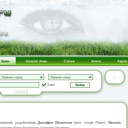
Залы
Каталог Асан
Статьи
Книги
Карта 
-
Текст
ажнений, разработанная
Джозефом Пилатесом
(англ. Joseph Pilates).
Пилатес
лучшает общее физическое состояние организма.