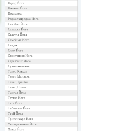
Пауэр Йога
Пилатес Йога
Пранаяма
Раджадхираджа Йога
Сан Дао Йога
Сахаджа Йога
Свастха Йога
Семейная Йога
Синдо
Слим Йога
Спонтанная Йога
Стретчинг Йога
Сукшма-вьяяма
Танец Катхак
Танец Мандала
Танец Трайбл
Танец Шивы
Тантра Йога
Таттва Йога
Тета Йога
Тибетская Йога
Трай Йога
Трипсихора Йога
Универсальная Йога
Хатха Йога