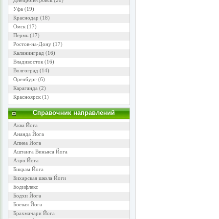
Днепропетровск
(20)
Уфа
(19)
Краснодар
(18)
Омск
(17)
Пермь
(17)
Ростов-на-Дону
(17)
Калининград
(16)
Владивосток
(16)
Волгоград
(14)
Оренбург
(6)
Караганда
(2)
Красноярск
(1)
Справочник направлений
Аква Йога
Ананда Йога
Апнеа Йога
Аштанга Виньяса Йога
Аэро Йога
Бикрам Йога
Бихарская школа Йоги
Бодифлекс
Бодхи Йога
Боевая Йога
Брахмачари Йога