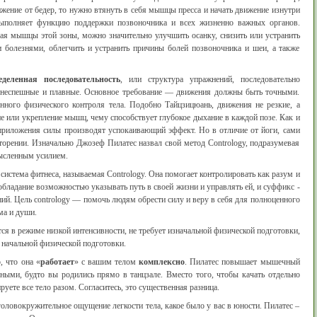
ение от бедер, то нужно втянуть в себя мышцы пресса и начать движение изнутри
выполняет функцию поддержки позвоночника и всех жизненно важных органов.
вая мышцы этой зоны, можно значительно улучшить осанку, снизить или устранить
 болезнями, облегчить и устранить причины болей позвоночника и шеи, а также
еделенная последовательность
, или структура упражнений, последовательно
неспешные и плавные. Основное требование — движения должны быть точными.
нного физического контроля тела. Подобно Тайцзицюань, движения не резкие, а
 или укрепление мышц, чему способствует глубокое дыхание в каждой позе. Как и
 приложения силы производят успокаивающий эффект. Но в отличие от йоги, сами
торении. Изначально Джозеф Пилатес назвал свой метод Contrology, подразумевая
ысленным усилием.
истема фитнеса, называемая Contrology. Она помогает контролировать как разум и
т обладание возможностью указывать путь в своей жизни и управлять ей, и суффикс -
ний. Цель contrology — помочь людям обрести силу и веру в себя для полноценного
ма и души.
ся в режиме низкой интенсивности, не требует изначальной физической подготовки,
 начальной физической подготовки.
, что она «
работает
» с вашим телом
комплексно
. Пилатес повышает мышечный
ными, будто вы родились прямо в танцзале. Вместо того, чтобы качать отдельно
ируете все тело разом. Согласитесь, это существенная разница.
головокружительное ощущение легкости тела, какое было у вас в юности. Пилатес –