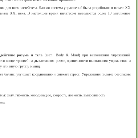
ия для всех частей тела. Данная система упражнений была разработана в начале XX
начале XXI века. В настоящее время пилатесом занимаются более 10 миллионов
одействие разума и тела
(англ. Body & Mind) при выполнении упражнений.
тся концентрацией на дыхательном ритме, правильности выполнения упражнения и
ту или иную группу мышц.
т баланс, улучшает координацию и снижает стресс. Упражнения пилатес безопасны
.
ы: силу, гибкость, координацию, скорость, ловкость, выносливость
ела