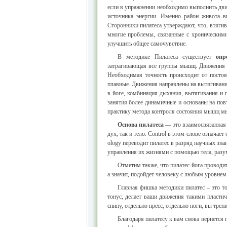
если в упражнении необходимо выполнить движ
источника энергии. Именно район живота 
Сторонники пилатеса утверждают, что, втяги
многие проблемы, связанные с хроническими
улучшить общее самочувствие.
В методике Пилатеса существует
опр
затрагивающая все группы мышц. Движения 
Необходимая точность происходит от постоя
плавные. Движения направлены на вытягивание
в йоге, комбинация дыхания, вытягивания и
занятия более динамичные и основаны на пов
практику метода контроля состояния мышц м
Основа пилатеса
— это взаимосвязанная с
дух, так и тело. Control в этом слове означае
ology переводит пилатес в разряд научных зна
управления их жизнями с помощью тела, разу
Отметим также, что пилатес-йога проводит
а значит, подойдет человеку с любым уровнем
Главная фишка методики пилатес – это то
тонус, делает ваши движения такими пластич
спину, отдельно пресс, отдельно ноги, вы трен
Благодаря пилатесу к вам снова вернется 