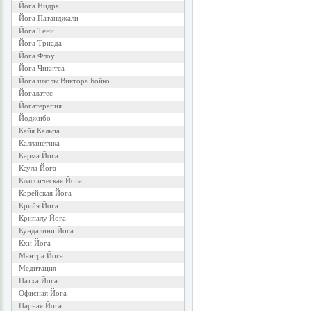
Йога Нидра
Йога Патанджали
Йога Тени
Йога Триада
Йога Флоу
Йога Чикитса
Йога школы Виктора Бойко
Йогалатес
Йогатерапия
Йоджибо
Кайя Кальпа
Калланетика
Карма Йога
Каула Йога
Классическая Йога
Корейская Йога
Крийя Йога
Крипалу Йога
Кундалини Йога
Кхи Йога
Мантра Йога
Медитация
Натха Йога
Офисная Йога
Парная Йога