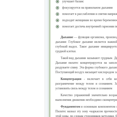
улучшает баланс
фокусируется на правильном дыхании
помогает в расслаблении и снятии напря
подходит женщинам во время беременно
помогает достичь внутренней гармонии п
Дыхание
— функция организма, производи
дыхание. Глубокое дыхание является важно
глубокий выдох. Такое дыхание инициирует
грудной клетки.
Такой вид дыхания называют грудным. Ды
Дыхание пилатес концентрируется на запо
раздуваете спину. Эта форма глубокого дыхан
Поступающий воздух насыщает кислородом з
Концентрация
- включает в себя ком
разграничение между телом и сознанием. З
установить связь между телом и сознанием
Качество упражнений значительно возрас
выполнения движения необходимо сконцентрир
Фундаментом
и основным компонентом в
Пилатес назвал эту зону «каркасом прочнос
этой зоны, по словам сторонников методики, 