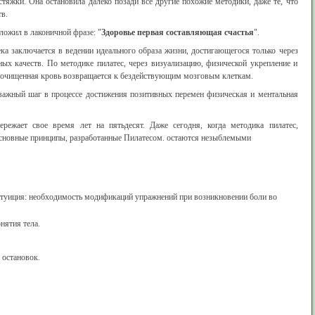
тяжки. Она остановила далеко позади все другие похожие методики, даже те, что
в.
ожил в лаконичной фразе: "
Здоровье первая составляющая счастья
".
ека заключается в ведении идеального образа жизни, достигающегося только через
ых качеств. По методике пилатес, через визуализацию, физической укрепление и
и очищенная кровь возвращается к бездействующим мозговым клеткам.
 важный шаг в процессе достижения позитивных перемен физическая и ментальная
режает свое время лет на пятьдесят. Даже сегодня, когда методика пилатес,
 основные принципы, разработанные Пилатесом. остаются незыблемыми
туиция: необходимость модификаций упражнений при возникновении боли во
нятия тела.
 остановок.