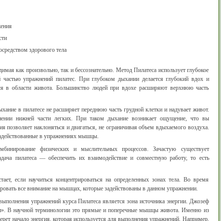
жения
сти
осредством здорового тела
мая как произвольно, так и бессознательно. Метод Пилатеса использует глубокое
й частью упражнений пилатес. При глубоком дыхании делается глубокий вдох и
ся в области живота. Большинство людей при вдохе расширяют верхнюю часть
хание в пилатесе не расширяет переднюю часть грудной клетки и надувает живот.
лнении нижней части легких. При таком дыхание возникает ощущение, что вы
ия позволяет наклоняться и двигаться, не ограничивая объем вдыхаемого воздуха.
адействованные в упражнениях мышцы.
бинирование физических и мыслительных процессов. Зачастую существует
адача пилатеса — обеспечить их взаимодействие и совместную работу, то есть
тает, если научиться концентрироваться на определенных зонах тела. Во время
овать все внимание на мышцах, которые задействованы в данном упражнении.
ыполнения упражнений курса Пилатеса является зона источника энергии. Джозеф
ти». В научной терминологии это прямые и поперечные мышцы живота. Именно из
берет начало энергия, которая используется для выполнения упражнений. Например,