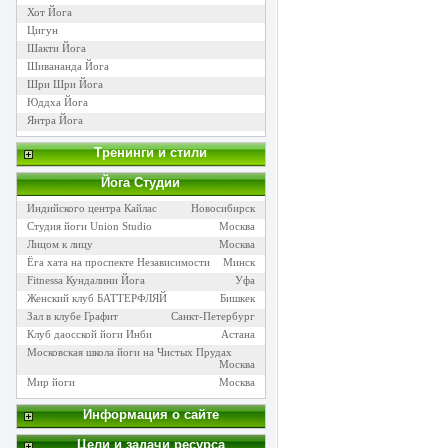
Хот Йога
Цигун
Шакти Йога
Шивананда Йога
Шри Шри Йога
Юддха Йога
Янтра Йога
Тренинги и стили
Йога Cтудии
Индийского центра Кайлас
Новосибирск
Студия йоги Union Studio
Москва
Лицом к лицу
Москва
Ёга хата на проспекте Независимости
Минск
Fitnessa Кундалини Йога
Уфа
Женский клуб БАТТЕРФЛЯЙ
Бишкек
Зал в клубе Графит
Санкт-Петербург
Клуб даосской йоги Инби
Астана
Московская школа йоги на Чистых Прудах
Москва
Мир йоги
Москва
Информация о сайте
Цели и задачи ресурса