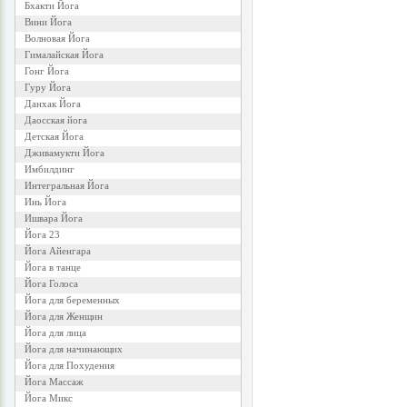
Бхакти Йога
Вини Йога
Волновая Йога
Гималайская Йога
Гонг Йога
Гуру Йога
Данхак Йога
Даосская йога
Детская Йога
Дживамукти Йога
Имбилдинг
Интегральная Йога
Инь Йога
Ишвара Йога
Йога 23
Йога Айенгара
Йога в танце
Йога Голоса
Йога для беременных
Йога для Женщин
Йога для лица
Йога для начинающих
Йога для Похудения
Йога Массаж
Йога Микс