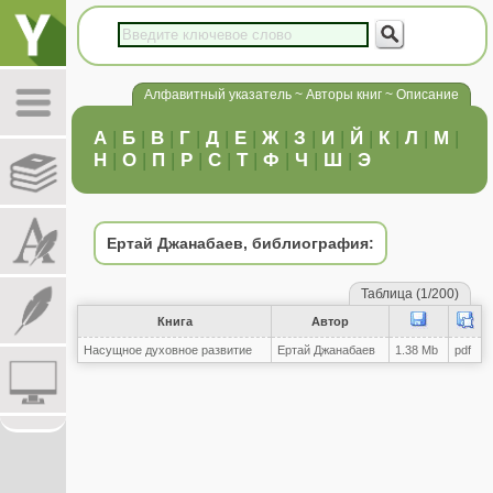
Алфавитный указатель ~ Авторы книг ~ Описание
А
|
Б
|
В
|
Г
|
Д
|
Е
|
Ж
|
З
|
И
|
Й
|
К
|
Л
|
М
|
Н
|
О
|
П
|
Р
|
С
|
Т
|
Ф
|
Ч
|
Ш
|
Э
Ертай Джанабаев, библиография:
Таблица (1/200)
Книга
Автор
Насущное духовное развитие
Ертай Джанабаев
1.38 Mb
pdf