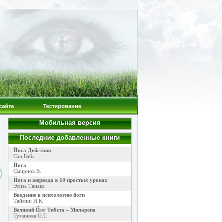
сайта
Тестирование
Мобильная версия
Последние добавленные книги
Йога Действия
Саи Баба
Йога
Смирнов В.
Йога и аюрведа в 10 простых уроках
Элиза Танака
Введение в психологию йоги
Таймни И.К.
Великий Йог Тибета – Миларепа
Туманова О.Т.