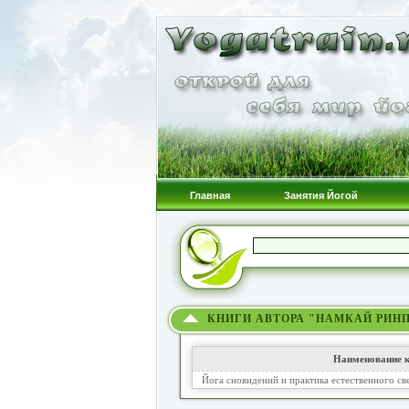
Главная
Занятия Йогой
КНИГИ АВТОРА "НАМКАЙ РИН
Наименование к
Йога сновидений и практика естественного св