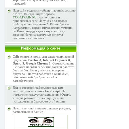
хорошее самочувствие будет Вам за это
наградой.
Наш сайт, содержит обширную информацию
о Йоге. На страницах портала
YOGATRAIN.RU
можно понять и
приблизить к себе Йогу как большую и
глубокую систему знаний. Разнообразие
направлений, школ и философских течений
по Йоге создадут целостную картину
влияния Йоги на различные аспекты
деятельности человека.
Информация о сайте
Сайт оптимизирован для следующих версий
браузеров:
Firefox 3
,
Internet Explorer 8
,
Opera 9
,
Google Chrome 1
. Соответственно
и с более новыми версиями должен работать
без ошибок. Если у вас старая версия
браузера и портал работает с ошибками,
обновите свой брайузер с сайта
разработчиков.
Для корректной работы портала вам
необходимо включить
JavaScript
. На
портале используется технология
jQuery
,
которая работает только при условии
использования браузером этой опции.
Помогите узнать людям о нашем ресурсе,
разместив наш баннер: