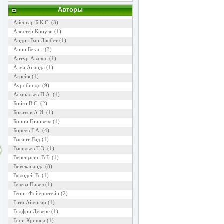
Авторы
Айенгар Б.К.С.
(3)
Алистер Кроули
(1)
Андрэ Ван Лисбет
(1)
Анни Безант
(3)
Артур Авалон
(1)
Атма Ананда
(1)
Атрейя
(1)
Ауробиндо
(9)
Афанасьев П.А.
(1)
Бойко В.С.
(2)
Бокатов А.И.
(1)
Бонни Гринвелл
(1)
Бореев Г.А.
(4)
Васант Лад
(1)
Васильев Т.Э.
(1)
Верещагин В.Г.
(1)
Вивекананда
(8)
Володей В.
(1)
Гелева Павел
(1)
Георг Фойерштейн
(2)
Гита Айенгар
(1)
Годфри Девере
(1)
Гопи Кришна
(1)