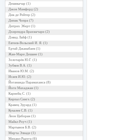
Дешикачар
(1)
Джон Мамфорд
(2)
Дик де Рейтер
(2)
Дипак Чопра
(7)
Дитрих Эберт
(1)
Дхирендра Брахмачари
(2)
Дэвид Лайф
(1)
Евтеев-Вольский И. Я.
(1)
Ертай Джанабаев
(1)
Жан-Мари Дешане
(1)
Золотарёв Ю.Г.
(1)
Зубков В.А.
(1)
Иванов Ю.М.
(2)
Исаев И.Ю.
(2)
Йогананда Парамаханса
(8)
Йоги Махаджан
(1)
Карнейц С.
(1)
Кирпал Сингх
(2)
Кравец Эдуард
(1)
Кукалев С.В.
(1)
Леон Циборан
(1)
Майкл Роуч
(1)
Мартынов Б.В.
(2)
Мирча Элиаде
(1)
Михаил Радуга
(6)