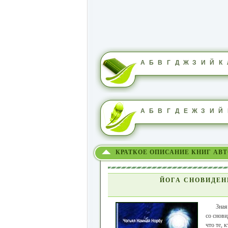
А
Б
В
Г
Д
Ж
З
И
Й
К
А
Б
В
Г
Д
Е
Ж
З
И
Й
КРАТКОЕ ОПИСАНИЕ КНИГ АВ
ЙОГА СНОВИДЕН
Зная
со снови
что те, 