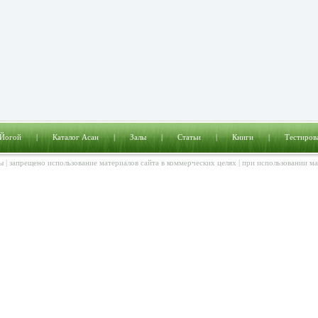
 Йогой
|
Каталог Асан
|
Залы
|
Статьи
|
Книги
|
Тестиров
ы | запрещено использование материалов сайта в коммерческих целях | при использовании м