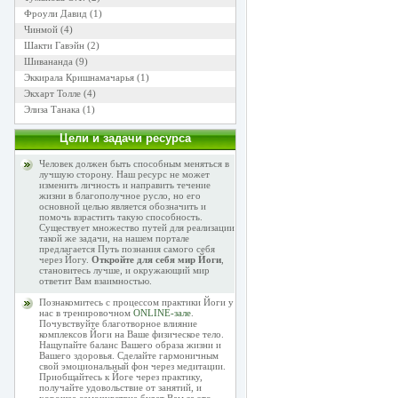
Фроули Давид
(1)
Чинмой
(4)
Шакти Гавэйн
(2)
Шивананда
(9)
Эккирала Кришнамачарья
(1)
Экхарт Толле
(4)
Элиза Танака
(1)
Цели и задачи ресурса
Человек должен быть способным меняться в
лучшую сторону. Наш ресурс не может
изменить личность и направить течение
жизни в благополучное русло, но его
основной целью является обозначить и
помочь взрастить такую способность.
Существует множество путей для реализации
такой же задачи, на нашем портале
предлагается Путь познания самого себя
через Йогу.
Откройте для себя мир Йоги
,
становитесь лучше, и окружающий мир
ответит Вам взаимностью.
Познакомитесь с процессом практики Йоги у
нас в тренировочном
ONLINE-зале
.
Почувствуйте благотворное влияние
комплексов Йоги на Ваше физическое тело.
Нащупайте баланс Вашего образа жизни и
Вашего здоровья. Сделайте гармоничным
свой эмоциональный фон через медитации.
Приобщайтесь к Йоге через практику,
получайте удовольствие от занятий, и