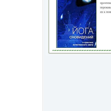
прочтени
пережива
их к по