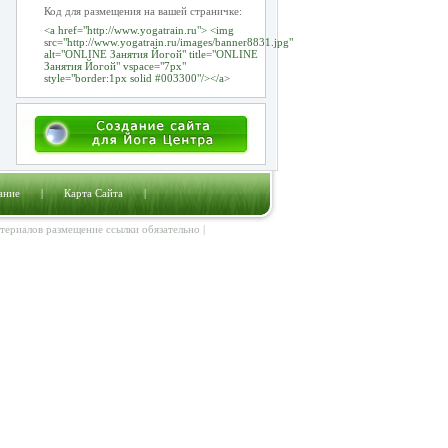
Код для размещения на вашей страничке:
<a href="http://www.yogatrain.ru"> <img
src="http://www.yogatrain.ru/images/banner8831.jpg"
alt="ONLINE Занятия Йогой" title="ONLINE
Занятия Йогой" vspace="7px"
style="border:1px solid #003300"/></a>
ание
|
Карта Сайта
|
атериалов размещение ссылки обязательно |