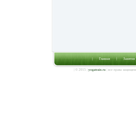
|
Главная
|
Занятия
| © 2015 |
yogatrain.ru
| все права защищен