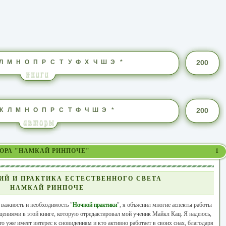
Л
М
Н
О
П
Р
С
Т
У
Ф
Х
Ч
Ш
Э
*
200
К
Л
М
Н
О
П
Р
С
Т
Ф
Ч
Ш
Э
*
200
ТОРА "НАМКАЙ РИНПОЧЕ"
1
ИЙ И ПРАКТИКА ЕСТЕСТВЕННОГО СВЕТА
НАМКАЙ РИНПОЧЕ
 важность и необходимость "
Ночной практики
", я объяснил многие аспекты работы
дениями в этой книге, которую отредактировал мой ученик Майкл Кац. Я надеюсь,
кто уже имеет интерес к сновидениям и кто активно работает в своих снах, благодаря