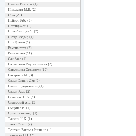
Намкай Ринпоче
(1)
Николаева М.В.
(2)
Ошо
(20)
Пайлот Баба
(3)
Патанджали
(1)
Паттабхи Джойс
(2)
Питер Кэлдер
(1)
Пол Грилли
(1)
Раманантата
(2)
Рамачарака
(11)
Саи Баба
(1)
Сарвепалли Радхакришнан
(2)
Сатьянанда Сарасвати
(10)
Сахаров Б.М.
(3)
Свами Вишну Дэв
(3)
Свами Праджнянпад
(1)
Свами Рама
(2)
Семёнова Н.А.
(4)
Сидерский А.В.
(3)
Смирнов В.
(1)
Суами Рамаянда
(1)
Таймни И.К.
(1)
Такар Сингх
(2)
Тендзин Вангьял Ринпоче
(1)
Туманова О.Т.
(2)