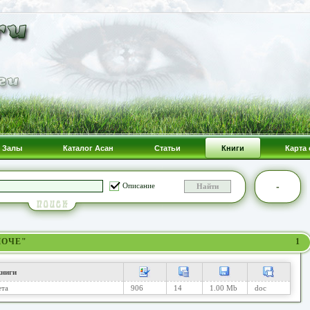
Залы
Каталог Асан
Статьи
Книги
Карта 
-
Описание
ПОЧЕ"
1
ниги
ета
906
14
1.00 Mb
doc