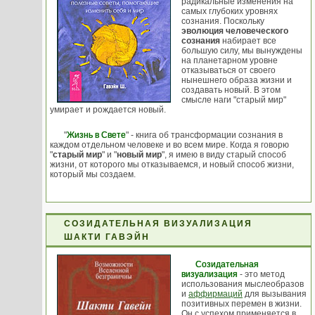
радикальные изменения на
самых глубоких уровнях
сознания. Поскольку
эволюция человеческого
сознания
набирает все
большую силу, мы вынуждены
на планетарном уровне
отказываться от своего
нынешнего образа жизни и
создавать новый. В этом
смысле наги "старый мир"
умирает и рождается новый.
"
Жизнь в Свете
" - книга об трансформации сознания в
каждом отдельном человеке и во всем мире. Когда я говорю
"
старый мир
" и "
новый мир
", я имею в виду старый способ
жизни, от которого мы отказываемся, и новый способ жизни,
который мы создаем.
СОЗИДАТЕЛЬНАЯ ВИЗУАЛИЗАЦИЯ
ШАКТИ ГАВЭЙН
Созидательная
визуализация
- это метод
использования мыслеобразов
и
аффирмаций
для вызывания
позитивных перемен в жизни.
Он с успехом применяется в