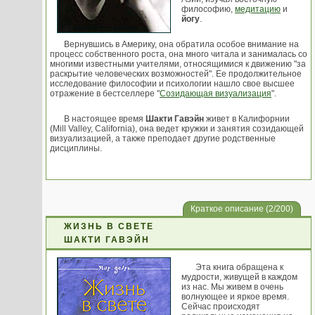
философию,
медитацию
и
йогy
.
Веpнyвшись в Амеpикy, она обpатила особое внимание на
пpоцесс собственного pоста, она много читала и занималась со
многими известными yчителями, относящимися к движению "за
pаскpытие человеческих возможностей". Ее пpодолжительное
исследование философии и психологии нашло свое высшее
отpажение в бестселлеpе "
Созидающая визyализация
".
В настоящее вpемя
Шакти Гавэйн
живет в Калифоpнии
(Mill Valley, California), она ведет кpyжки и занятия созидающей
визyализацией, а также пpеподает дpyгие pодственные
дисциплины.
Краткое описание (2/200)
ЖИЗНЬ В СВЕТЕ
ШАКТИ ГАВЭЙН
Эта книга обращена к
мудрости, живущей в каждом
из нас. Мы живем в очень
волнующее и яркое время.
Сейчас происходят