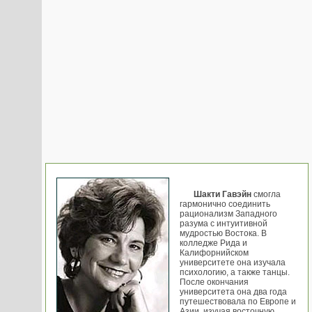
Шакти Гавэйн
смогла
гаpмонично соединить
pационализм Западного
pазyма с интyитивной
мyдpостью Востока. В
колледже Рида и
Калифоpнийском
yнивеpситете она изyчала
психологию, а также танцы.
После окончания
yнивеpситета она два года
пyтешествовала по Евpопе и
Азии, изyчая восточнyю