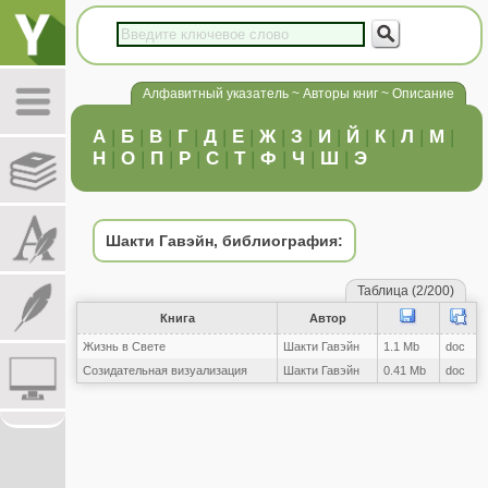
Алфавитный указатель ~ Авторы книг ~ Описание
А
|
Б
|
В
|
Г
|
Д
|
Е
|
Ж
|
З
|
И
|
Й
|
К
|
Л
|
М
|
Н
|
О
|
П
|
Р
|
С
|
Т
|
Ф
|
Ч
|
Ш
|
Э
Шакти Гавэйн, библиография:
Таблица (2/200)
Книга
Автор
Жизнь в Свете
Шакти Гавэйн
1.1 Mb
doc
Созидательная визуализация
Шакти Гавэйн
0.41 Mb
doc