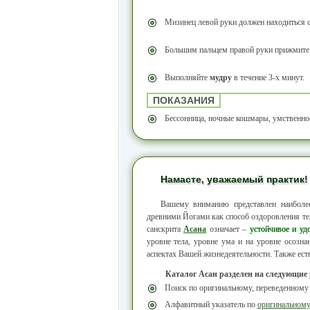
Мизинец левой руки должен находиться с
Большим пальцем правой руки прижмите 
Выполняйте
мудру
в течение 3-х минут.
ПОКАЗАНИЯ
Бессонница, ночные кошмары, умственное
Намасте, уважаемый практик!
Вашему вниманию представлен наибол
древними Йогами как способ оздоровления тел
санскрита
Асана
означает –
устойчивое и уд
уровне тела, уровне ума и на уровне осозн
аспектах Вашей жизнедеятельности. Также ест
Каталог Асан разделен на следующие
Поиск по оригинальному, переведенному
Алфавитный указатель по
оригинальном