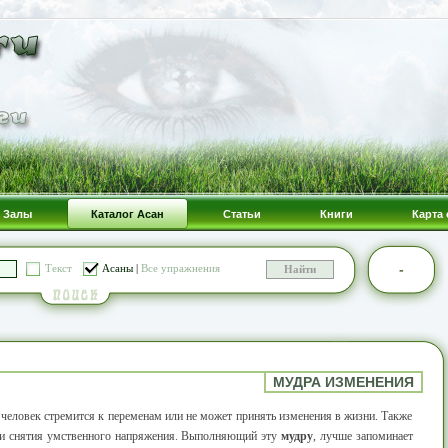
Залы
Каталог Асан
Статьи
Книги
Карта 
-
Текст
Асаны
|
Все упражнения
МУДРА ИЗМЕНЕНИЯ
а человек стремится к переменам или не может принять изменения в жизни. Также
а и снятия умственного напряжения. Выполняющий эту
мудру
, лучше запоминает