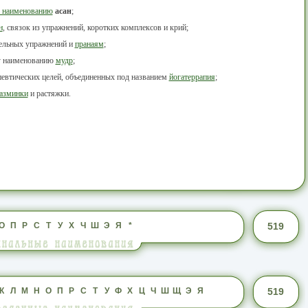
 наименованию
асан
;
н
, связок из упражнений, коротких комплексов и крий;
тельных упражнений и
пранаям
;
у наименованию
мудр
;
певтических целей, объединенных под названием
йогатеррапия
;
азминки
и растяжки.
О
П
Р
С
Т
У
Х
Ч
Ш
Э
Я
*
519
К
Л
М
Н
О
П
Р
С
Т
У
Ф
Х
Ц
Ч
Ш
Щ
Э
Я
519