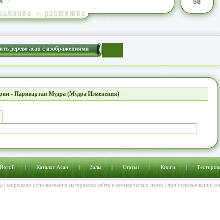
Х
*
58
ить дерево асан с изображениями
рии - Паривартан Мудра (Мудра Изменения)
 Йогой
|
Каталог Асан
|
Залы
|
Статьи
|
Книги
|
Тестиров
ы | запрещено использование материалов сайта в коммерческих целях | при использовании м