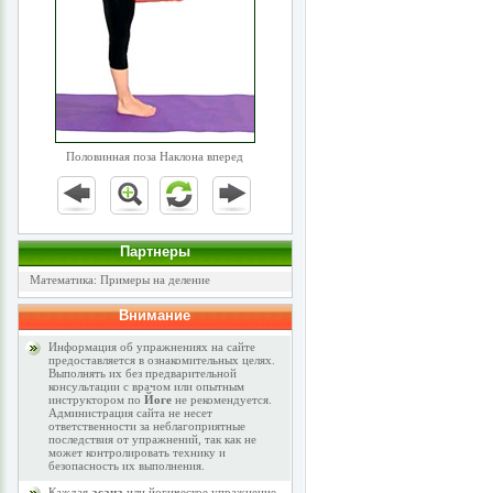
Половинная поза Наклона вперед
Партнеры
Математика: Примеры на деление
Внимание
Информация об упражнениях на сайте
предоставляется в ознакомительных целях.
Выполнять их без предварительной
консультации с врачом или опытным
инструктором по
Йоге
не рекомендуется.
Администрация сайта не несет
ответственности за неблагоприятные
последствия от упражнений, так как не
может контролировать технику и
безопасность их выполнения.
Каждая
асана
или йогическое упражнение