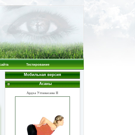
сайта
Тестирование
Мобильная версия
Асаны
Ардха Уттанасана II