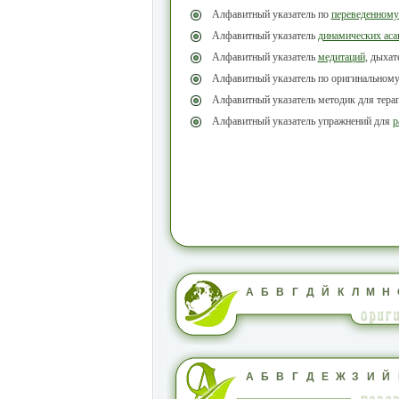
Алфавитный указатель по
переведенному
Алфавитный указатель
динамических аса
Алфавитный указатель
медитаций
, дыха
Алфавитный указатель по оригинальном
Алфавитный указатель методик для тера
Алфавитный указатель упражнений для
р
А
Б
В
Г
Д
Й
К
Л
М
Н
А
Б
В
Г
Д
Е
Ж
З
И
Й