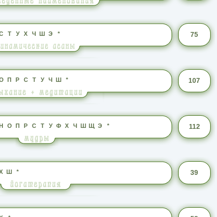
С
Т
У
Х
Ч
Ш
Э
*
75
О
П
Р
С
Т
У
Ч
Ш
*
107
Н
О
П
Р
С
Т
У
Ф
Х
Ч
Ш
Щ
Э
*
112
Х
Ш
*
39