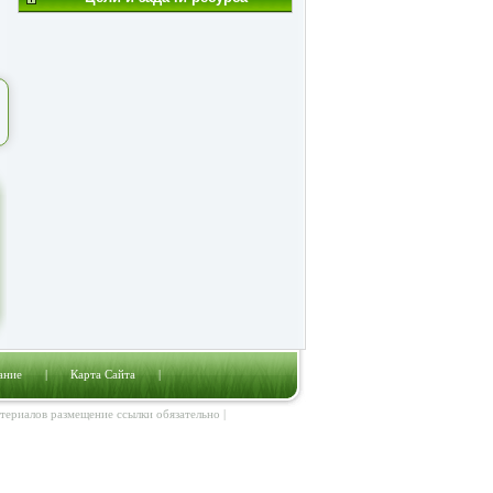
ание
|
Карта Сайта
|
атериалов размещение ссылки обязательно |