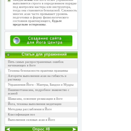
выполняется строго в определенном порядке
под контролем мастера или инструктора,
тогда она становится безопасной. Сложность
многих асан часто превышает уровень
подготовки и форму физиологического
состояния практикующего,
будьте
предельно осторожны
.
Статьи для упражнений
Пять самых распространенных ошибок
начинающих в йоге
Техника безопасности практики пранаямы
Алгоритм выполнения асан на гибкость и
растяжку
Упражнения Йоги - Мантры, Бандхи и Мудры
Пашимоттанасана, подробное знакомство с
асаной
Шавасана, освоение релаксации в йоге
Йога, техника выполнения медитации
Методика расслабления в Йоге
Классификация поз
Выполнения силовых асан в Йоге
Опрос #8