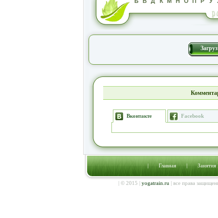
Б
В
Д
К
М
Н
О
П
Р
У
Загруз
Коммента
Вконтакте
Facebook
|
Главная
|
Занятия
| © 2015 |
yogatrain.ru
| все права защищен