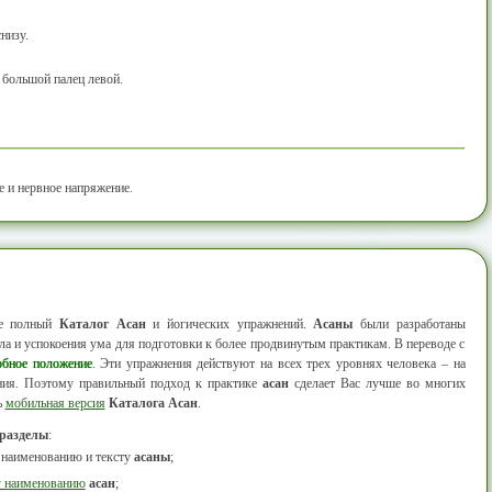
низу.
большой палец левой.
 и нервное напряжение.
ее полный
Каталог Асан
и йогических упражнений.
Асаны
были разработаны
а и успокоения ума для подготовки к более продвинутым практикам. В переводе с
обное положение
. Эти упражнения действуют на всех трех уровнях человека – на
ания. Поэтому правильный подход к практике
асан
сделает Вас лучше во многих
ь
мобильная версия
Каталога Асан
.
 разделы
:
 наименованию и тексту
асаны
;
у наименованию
асан
;