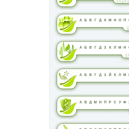
А
Б
В
Г
Д
К
М
Н
О
П
А
Б
В
Г
Д
З
К
Л
М
Н
А
Б
В
Г
Д
З
Й
К
Л
М
А
В
Д
М
Н
П
Р
С
У
Ф