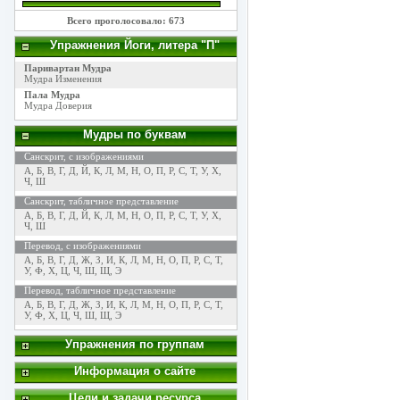
Всего проголосовало: 673
Упражнения Йоги, литера "П"
Паривартан Мудра
Мудра Изменения
Пала Мудра
Мудра Доверия
Мудры по буквам
Санскрит, с изображениями
А
,
Б
,
В
,
Г
,
Д
,
Й
,
К
,
Л
,
М
,
Н
,
О
,
П
,
Р
,
С
,
Т
,
У
,
Х
,
Ч
,
Ш
Санскрит, табличное представление
А
,
Б
,
В
,
Г
,
Д
,
Й
,
К
,
Л
,
М
,
Н
,
О
,
П
,
Р
,
С
,
Т
,
У
,
Х
,
Ч
,
Ш
Перевод, с изображениями
А
,
Б
,
В
,
Г
,
Д
,
Ж
,
З
,
И
,
К
,
Л
,
М
,
Н
,
О
,
П
,
Р
,
С
,
Т
,
У
,
Ф
,
Х
,
Ц
,
Ч
,
Ш
,
Щ
,
Э
Перевод, табличное представление
А
,
Б
,
В
,
Г
,
Д
,
Ж
,
З
,
И
,
К
,
Л
,
М
,
Н
,
О
,
П
,
Р
,
С
,
Т
,
У
,
Ф
,
Х
,
Ц
,
Ч
,
Ш
,
Щ
,
Э
Упражнения по группам
Информация о сайте
Цели и задачи ресурса