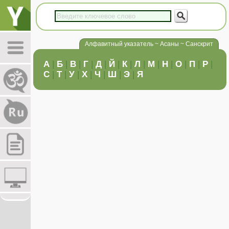
Алфавитный указатель ~ Асаны ~ Санскрит
А
|
Б
|
В
|
Г
|
Д
|
Й
|
К
|
Л
|
М
|
Н
|
О
|
П
|
Р
|
С
|
Т
|
У
|
Х
|
Ч
|
Ш
|
Э
|
Я