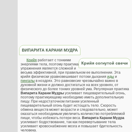
ВИПАРИТА КАРАНИ МУДРА
Крийя
работает с тонкими
Крийя согнутой свечи
энергиями тела, поэтому практика
упражнения является сложной и
весьма эффективной, при правильном ее выполнении. Эта
крийя физически уравновешивает потоки дыхания
иды
и
пингалы
в ноздрях. Это равновесие чрезвычайно важно в
духовной жизни и должно достигаться на всех уровнях, от
физического до более тонких уровней ума. Регулярная практика
Випарита Карани Мудры
усиливает пищеварительный огонь,
поэтому практикующему необходимо иметь дополнительную
пищу. При недостаточном питании усиленный
пищеварительный огонь будет истощать тело. Скорость
обмена веществ может возрасти и следовательно, может
оказаться необходимым увеличить количество потребляемой
пищи, чтобы избежать потери веса.
Випарита Карани Мудра
усиливает бодрствование, так как перевертывание тела
усиливает кровоснабжение мозга и повышает бдительность
человека.