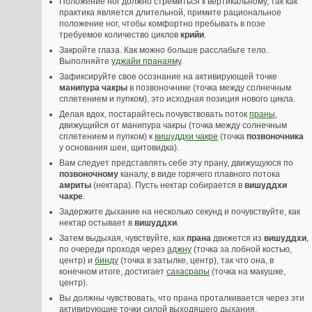
Положение ног должно стремиться к вертикальному, так как
практика является длительной, примите рациональное
положение ног, чтобы комфортно пребывать в позе
требуемое количество циклов
крийи
.
Закройте глаза. Как можно больше расслабьте тело.
Выполняйте
уджайи пранаяму
.
Зафиксируйте свое осознание на активирующей точке
манипура чакры
в позвоночнике (точка между солнечным
сплетением и пупком), это исходная позиция нового цикла.
Делая вдох, постарайтесь почувствовать поток
праны
,
движущийся от манипура чакры (точка между солнечным
сплетением и пупком) к
вишуддхи чакре
(точка
позвоночника
у основания шеи, щитовидка).
Вам следует представлять себе эту прану, движущуюся по
позвоночному
каналу, в виде горячего плавного потока
амриты
(нектара). Пусть нектар собирается в
вишуддхи
чакре
.
Задержите дыхание на несколько секунд и почувствуйте, как
нектар остывает в
вишуддхи
.
Затем выдыхая, чувствуйте, как
прана
движется из
вишуддхи
,
по очереди проходя через
аджну
(точка за лобной костью,
центр) и
бинду
(точка в затылке, центр), так что она, в
конечном итоге, достигает
сахасрары
(точка на макушке,
центр).
Вы должны чувствовать, что прана проталкивается через эти
активирующие точки силой выходящего дыхания.