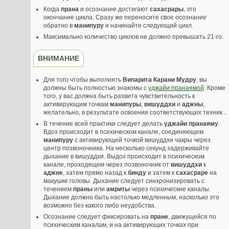
Когда
прана
и осознание достигают
сахасрары
, это
окончание цикла. Сразу же переносите свое осознание
обратно в
манипуру
и начинайте следующий цикл.
Максимально количество циклов не должно превышать 21-го.
ВНИМАНИЕ
Для того чтобы выполнять
Випарита Карани Мудру
, вы
должны быть полностью знакомы с
уджайи пранаямой
. Кроме
того, у вас должна быть развита чувствительность к
активирующим точкам
манипуры
,
вишуддхи
и
аджны
,
желательно, в результате освоения соответствующих техник .
В течение всей практики следует делать
уджайи пранаяму
.
Вдох происходит в психическом канале, соединяющем
манипуру
с активирующей точкой вишуддхи чакры через
центр позвоночника. На несколько секунд задерживайте
дыхание в вишуддхи. Выдох происходит в психическом
канале, проходящем через позвоночник от
вишуддхи
к
аджне
, затем прямо назад к
бинду
и затем к
сахасраре
на
макушке головы. Дыхание следует синхронизировать с
течением
праны
или
амриты
через психические каналы.
Дыхание должно быть настолько медленным, насколько это
возможно без какого либо неудобства.
Осознание следует фиксировать на
пране
, движущейся по
психическим каналам, и на активирующих точках при