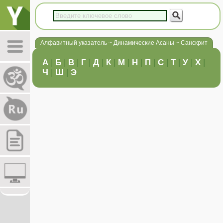
Алфавитный указатель ~ Динамические Асаны ~ Санскрит
А
|
Б
|
В
|
Г
|
Д
|
К
|
М
|
Н
|
П
|
С
|
Т
|
У
|
Х
|
Ч
|
Ш
|
Э