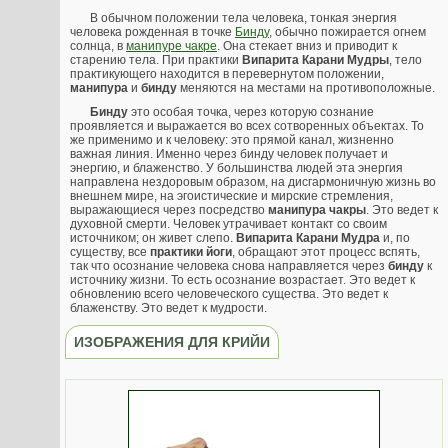
В обычном положении тела человека, тонкая энергия
человека рожденная в точке
Бинду
, обычно пожирается огнем
солнца, в
манипуре чакре
. Она стекает вниз и приводит к
старению тела. При практики
Випарита Карани Мудры
, тело
практикующего находится в перевернутом положении,
манипура
и
бинду
меняются на местами на противоположные.
Бинду
это особая точка, через которую сознание
проявляется и выражается во всех сотворенных объектах. То
же применимо и к человеку: это прямой канал, жизненно
важная линия. Именно через бинду человек получает и
энергию, и блаженство. У большинства людей эта энергия
направлена нездоровым образом, на дисгармоничную жизнь во
внешнем мире, на эгоистические и мирские стремления,
выражающиеся через посредство
манипура чакры
. Это ведет к
духовной смерти. Человек утрачивает контакт со своим
источником; он живет слепо.
Випарита Карани Мудра
и, по
существу, все
практики йоги
, обращают этот процесс вспять,
так что осознание человека снова направляется через
бинду
к
источнику жизни. То есть осознание возрастает. Это ведет к
обновлению всего человеческого существа. Это ведет к
блаженству. Это ведет к мудрости.
ИЗОБРАЖЕНИЯ ДЛЯ КРИЙИ