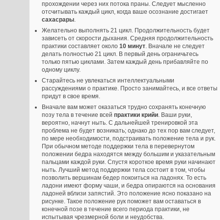
прохождении через них потока праны. Следует мысленно
отсчитывать каждый цикл, когда ваше осознание достигает
сахасрары
.
Желательно выполнять 21 цикл. Продолжительность будет
зависеть от скорости дыхания. Средняя продолжительность
практики составляет около
10 минут
. Вначале не следует
делать полностью 21 цикл. В первый день ограничьтесь
только пятью циклами. Затем каждый день прибавляйте по
одному циклу.
Старайтесь не увлекаться интеллектуальными
рассуждениями о практике. Просто занимайтесь, и все ответы
придут в свое время.
Вначале вам может оказаться трудно сохранять конечную
позу тела в течение всей
практики крийи
. Ваши руки,
вероятно, начнут ныть. С дальнейшей тренировкой эта
проблема не будет возникать; однако до тех пор вам следует,
по мере необходимости, подстраивать положение тела и рук.
При обычном методе поддержки тела в перевернутом
положении бедра находятся между большим и указательным
пальцами каждой руки. Спустя короткое время руки начинают
ныть. Лучший метод поддержки тела состоит в том, чтобы
позволить вершинам бедер покоиться на ладонях. То есть
ладони имеют форму чаши, и бедра опираются на основания
ладоней вблизи запястий. Это положение ясно показано на
рисунке. Такое положение рук поможет вам оставаться в
конечной позе в течение всего периода практики, не
испытывая чрезмерной боли и неудобства.