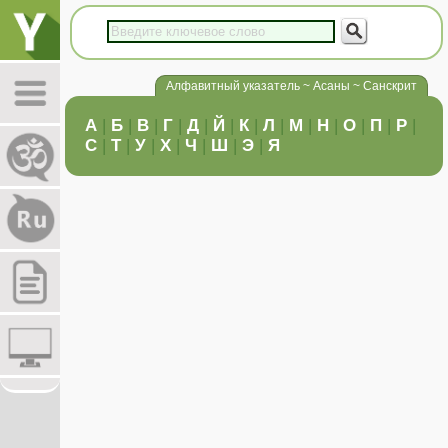
Алфавитный указатель ~ Асаны ~ Санскрит
А
|
Б
|
В
|
Г
|
Д
|
Й
|
К
|
Л
|
М
|
Н
|
О
|
П
|
Р
|
С
|
Т
|
У
|
Х
|
Ч
|
Ш
|
Э
|
Я