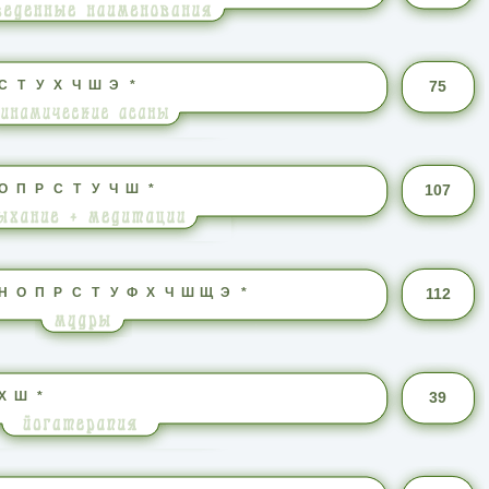
С
Т
У
Х
Ч
Ш
Э
*
75
О
П
Р
С
Т
У
Ч
Ш
*
107
Н
О
П
Р
С
Т
У
Ф
Х
Ч
Ш
Щ
Э
*
112
Х
Ш
*
39