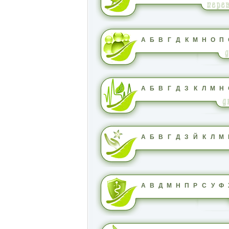
А
Б
В
Г
Д
К
М
Н
О
П
А
Б
В
Г
Д
З
К
Л
М
Н
А
Б
В
Г
Д
З
Й
К
Л
М
А
В
Д
М
Н
П
Р
С
У
Ф