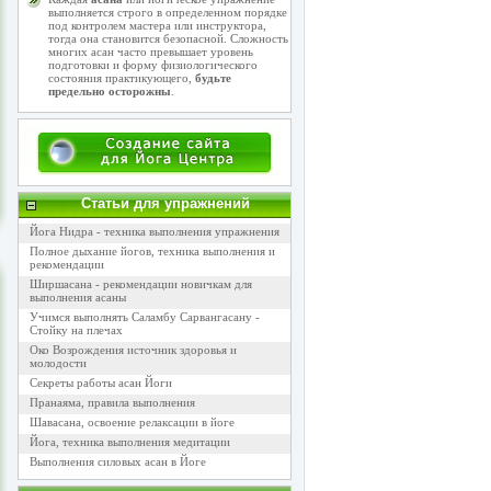
выполняется строго в определенном порядке
под контролем мастера или инструктора,
тогда она становится безопасной. Сложность
многих асан часто превышает уровень
подготовки и форму физиологического
состояния практикующего,
будьте
предельно осторожны
.
Статьи для упражнений
Йога Нидра - техника выполнения упражнения
Полное дыхание йогов, техника выполнения и
рекомендации
Ширшасана - рекомендации новичкам для
выполнения асаны
Учимся выполнять Саламбу Сарвангасану -
Стойку на плечах
Око Возрождения источник здоровья и
молодости
Секреты работы асан Йоги
Пранаяма, правила выполнения
Шавасана, освоение релаксации в йоге
Йога, техника выполнения медитации
Выполнения силовых асан в Йоге