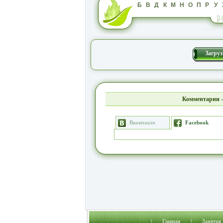
Б
В
Д
К
М
Н
О
П
Р
У
Загруз
Комментарии -
Вконтакте
Facebook
|
Главная
|
Занятия