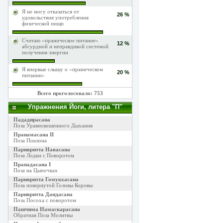
Я не могу отказаться от
26 %
удовольствия употребления
физической пищи
Считаю «праническое питание»
12 %
абсурдной и неправдивой системой
получения энергии
Я впервые слышу о «праническом
20 %
питании»
Всего проголосовало: 753
Упражнения Йоги, литера "П"
Пададирасана
Поза Уравновешенного Дыхания
Пранамасана II
Поза Поклона
Паривритта Навасана
Поза Лодки с Поворотом
Прападасана I
Поза на Цыпочках
Паривритта Гомукхасана
Поза повернутой Головы Коровы
Паривритта Дандасана
Поза Посоха с поворотом
Пашчима Намаскарасана
Обратная Поза Молитвы