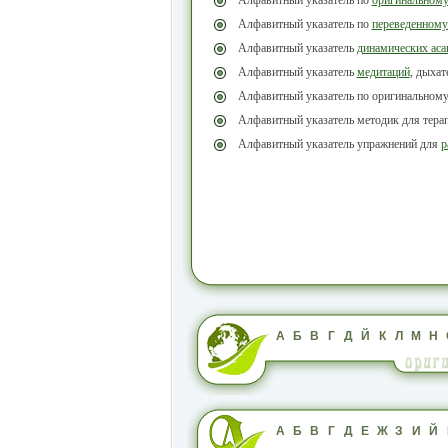
Алфавитный указатель по
переведенному
Алфавитный указатель
динамических аса
Алфавитный указатель
медитаций
, дыха
Алфавитный указатель по оригинальном
Алфавитный указатель методик для тера
Алфавитный указатель упражнений для
р
А
Б
В
Г
Д
Й
К
Л
М
Н
А
Б
В
Г
Д
Е
Ж
З
И
Й