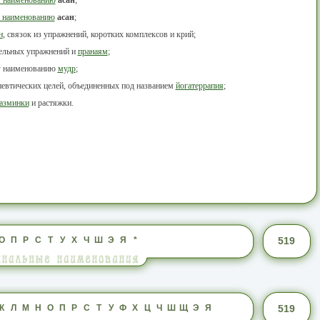
 наименованию
асан
;
н
, связок из упражнений, коротких комплексов и крий;
тельных упражнений и
пранаям
;
у наименованию
мудр
;
певтических целей, объединенных под названием
йогатеррапия
;
азминки
и растяжки.
О
П
Р
С
Т
У
Х
Ч
Ш
Э
Я
*
519
К
Л
М
Н
О
П
Р
С
Т
У
Ф
Х
Ц
Ч
Ш
Щ
Э
Я
519