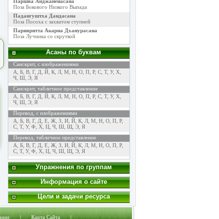
Паршва Анджанейасана
Поза Бокового Низкого Выпада
Падангуштха Дандасана
Поза Посоха с захватом ступней
Паривритта Акарна Дханурасана
Поза Лучника со скруткой
Асаны по буквам
Санскрит, с изображениями
А
,
Б
,
В
,
Г
,
Д
,
Й
,
К
,
Л
,
М
,
Н
,
О
,
П
,
Р
,
С
,
Т
,
У
,
Х
,
Ч
,
Ш
,
Э
,
Я
Санскрит, табличное представление
А
,
Б
,
В
,
Г
,
Д
,
Й
,
К
,
Л
,
М
,
Н
,
О
,
П
,
Р
,
С
,
Т
,
У
,
Х
,
Ч
,
Ш
,
Э
,
Я
Перевод, с изображениями
А
,
Б
,
В
,
Г
,
Д
,
Е
,
Ж
,
З
,
И
,
Й
,
К
,
Л
,
М
,
Н
,
О
,
П
,
Р
,
С
,
Т
,
У
,
Ф
,
Х
,
Ц
,
Ч
,
Ш
,
Щ
,
Э
,
Я
Перевод, табличное представление
А
,
Б
,
В
,
Г
,
Д
,
Е
,
Ж
,
З
,
И
,
Й
,
К
,
Л
,
М
,
Н
,
О
,
П
,
Р
,
С
,
Т
,
У
,
Ф
,
Х
,
Ц
,
Ч
,
Ш
,
Щ
,
Э
,
Я
Упражнения по группам
Информация о сайте
Цели и задачи ресурса
ание
|
Карта Сайта
|