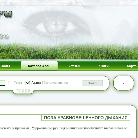
Залы
Каталог Асан
Статьи
Книги
Карта 
-
Текст
Асаны
|
Все упражнения
ПОЗА УРАВНОВЕШЕННОГО ДЫХАНИЯ
систему к пранаяме. Удерживание рук под мышками способствует выравниванию