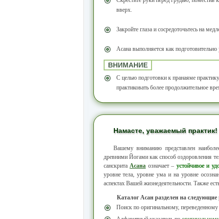
Скрестите руки перед грудью, поместив 
вверх.
Закройте глаза и сосредоточьтесь на ме
Асана выполняется как подготовительно 
ВНИМАНИЕ
С целью подготовки к пранаяме практику
практиковать более продолжительное вре
Намасте, уважаемый практик!
Вашему вниманию представлен наибол
древними Йогами как способ оздоровления тел
санскрита
Асана
означает –
устойчивое и уд
уровне тела, уровне ума и на уровне осозн
аспектах Вашей жизнедеятельности. Также ест
Каталог Асан разделен на следующие
Поиск по оригинальному, переведенному
Алфавитный указатель по
оригинальном