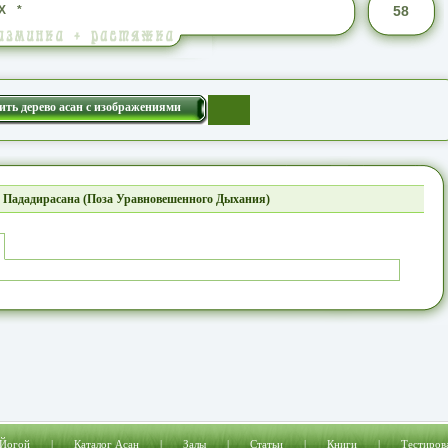
Х
*
58
ить дерево асан с изображениями
 Пададирасана (Поза Уравновешенного Дыхания)
 Йогой
|
Каталог Асан
|
Залы
|
Статьи
|
Книги
|
Тестиров