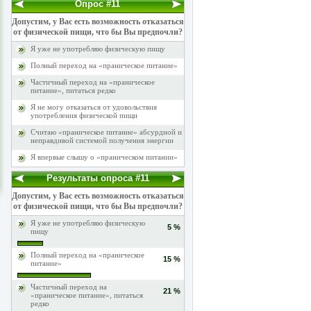
Опрос #11
Допустим, у Вас есть возможность отказаться
от физической пищи, что бы Вы предпочли?
Я уже не употребляю физическую пищу
Полный переход на «праническое питание»
Частичный переход на «праническое
питание», питаться редко
Я не могу отказаться от удовольствия
употребления физической пищи
Считаю «праническое питание» абсурдной и
неправдивой системой получения энергии
Я впервые слышу о «праническом питании»
Результаты опроса #11
Допустим, у Вас есть возможность отказаться
от физической пищи, что бы Вы предпочли?
Я уже не употребляю физическую
5 %
пищу
Полный переход на «праническое
15 %
питание»
Частичный переход на
21 %
«праническое питание», питаться
редко