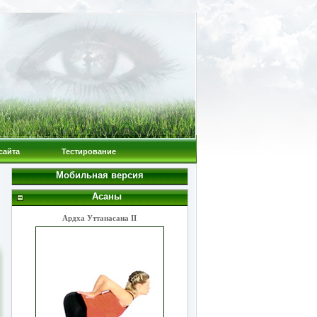
сайта
Тестирование
Мобильная версия
Асаны
Ардха Уттанасана II