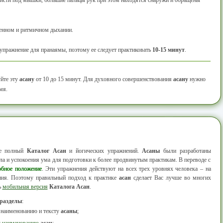
кисти под мышки, большие пальцы рук при этом находятся снаружи и обращены
дленном и ритмичном дыхании.
упражнение для пранаямы, поэтому ее следует практиковать
10-15 минут
.
йте эту
асану
от 10 до 15 минут. Для духовного совершенствования
асану
нужно
мя.
ее полный
Каталог Асан
и йогических упражнений.
Асаны
были разработаны
а и успокоения ума для подготовки к более продвинутым практикам. В переводе с
обное положение
. Эти упражнения действуют на всех трех уровнях человека – на
ания. Поэтому правильный подход к практике
асан
сделает Вас лучше во многих
ь
мобильная версия
Каталога Асан
.
 разделы
:
 наименованию и тексту
асаны
;
у наименованию
асан
;