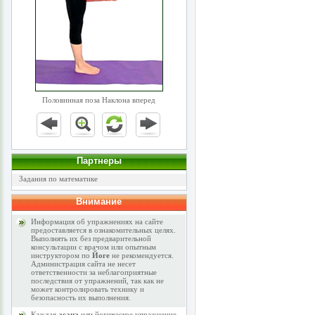
Половинная поза Наклона вперед
Партнеры
Задания по математике
Внимание
Информация об упражнениях на сайте
предоставляется в ознакомительных целях.
Выполнять их без предварительной
консультации с врачом или опытным
инструктором по
Йоге
не рекомендуется.
Администрация сайта не несет
ответственности за неблагоприятные
последствия от упражнений, так как не
может контролировать технику и
безопасность их выполнения.
Каждая
асана
или йогическое упражнение