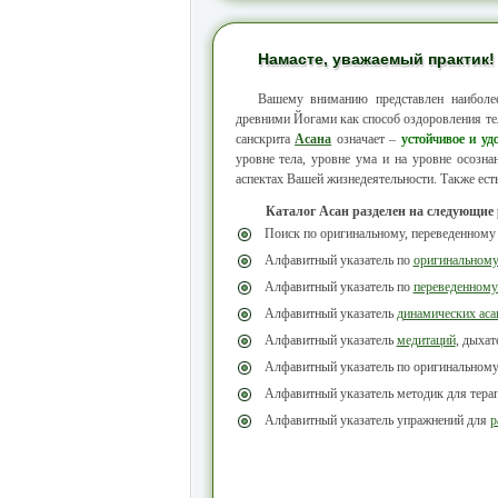
Намасте, уважаемый практик!
Вашему вниманию представлен наибол
древними Йогами как способ оздоровления тел
санскрита
Асана
означает –
устойчивое и уд
уровне тела, уровне ума и на уровне осозн
аспектах Вашей жизнедеятельности. Также ест
Каталог Асан разделен на следующие
Поиск по оригинальному, переведенному
Алфавитный указатель по
оригинальном
Алфавитный указатель по
переведенному
Алфавитный указатель
динамических аса
Алфавитный указатель
медитаций
, дыха
Алфавитный указатель по оригинальном
Алфавитный указатель методик для тера
Алфавитный указатель упражнений для
р