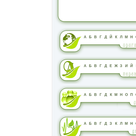
А
Б
В
Г
Д
Й
К
Л
М
Н
А
Б
В
Г
Д
Е
Ж
З
И
Й
А
Б
В
Г
Д
К
М
Н
О
П
А
Б
В
Г
Д
З
К
Л
М
Н