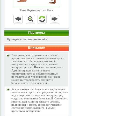
Поза Перевернутого Лука
Партнеры
Примеры по математике онлайн
Внимание
Информация об упражнениях на сайте
предоставляется в ознакомительных целях.
Выполнять их без предварительной
консультации с врачом или опытным
инструктором по
Йоге
не рекомендуется.
Администрация сайта не несет
ответственности за неблагоприятные
последствия от упражнений, так как не
может контролировать технику и
безопасность их выполнения.
Каждая
асана
или йогическое упражнение
выполняется строго в определенном порядке
под контролем мастера или инструктора,
тогда она становится безопасной. Сложность
многих асан часто превышает уровень
подготовки и форму физиологического
состояния практикующего,
будьте
предельно осторожны
.