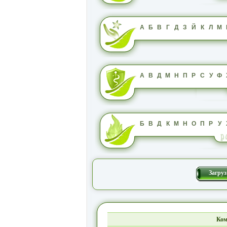
А
Б
В
Г
Д
З
Й
К
Л
М
А
В
Д
М
Н
П
Р
С
У
Ф
Б
В
Д
К
М
Н
О
П
Р
У
Загруз
Ком