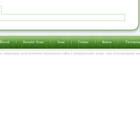
 Йогой
|
Каталог Асан
|
Залы
|
Статьи
|
Книги
|
Тестиров
ы | запрещено использование материалов сайта в коммерческих целях | при использовании м