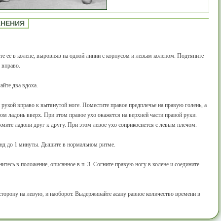
ЖНЕНИЯ
е ее в колене, выровняв на одной линии с корпусом и левым коленом. Подтяните
 вправо.
айте два вдоха.
рукой вправо к вытянутой ноге. Поместите правое предплечье на правую голень, а
ом ладонь вверх. При этом правое ухо окажется на верхней части правой руки.
мите ладони друг к другу. При этом левое ухо соприкоснется с левым плечом.
унд до 1 минуты. Дышите в нормальном ритме.
итесь в положение, описанное в п. 3. Согните правую ногу в колене и соедините
торону на левую, и наоборот. Выдерживайте асану равное количество времени в