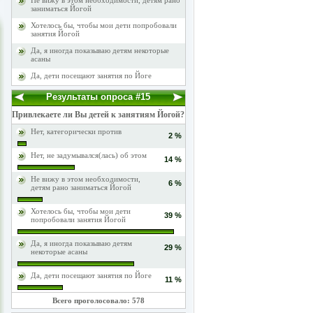
Не вижу в этом необходимости, детям рано
заниматься Йогой
Хотелось бы, чтобы мои дети попробовали
занятия Йогой
Да, я иногда показываю детям некоторые
асаны
Да, дети посещают занятия по Йоге
Результаты опроса #15
Привлекаете ли Вы детей к занятиям Йогой?
Нет, категорически против
2 %
Нет, не задумывался(лась) об этом
14 %
Не вижу в этом необходимости,
6 %
детям рано заниматься Йогой
Хотелось бы, чтобы мои дети
39 %
попробовали занятия Йогой
Да, я иногда показываю детям
29 %
некоторые асаны
Да, дети посещают занятия по Йоге
11 %
Всего проголосовало: 578