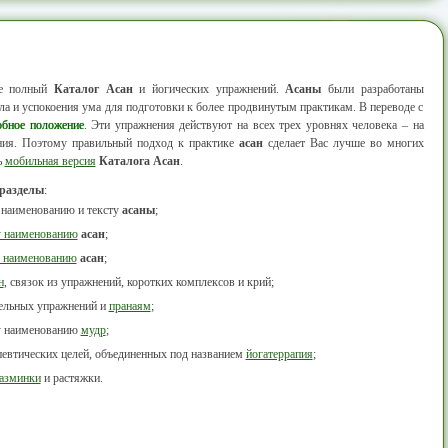
ее полный
Каталог Асан
и йогических упражнений.
Асаны
были разработаны
а и успокоения ума для подготовки к более продвинутым практикам. В переводе с
обное положение
. Эти упражнения действуют на всех трех уровнях человека – на
ания. Поэтому правильный подход к практике
асан
сделает Вас лучше во многих
ь
мобильная версия
Каталога Асан
.
 разделы
:
 наименованию и тексту
асаны
;
у наименованию
асан
;
 наименованию
асан
;
н
, связок из упражнений, коротких комплексов и крий;
тельных упражнений и
пранаям
;
у наименованию
мудр
;
певтических целей, объединенных под названием
йогатеррапия
;
азминки
и растяжки.