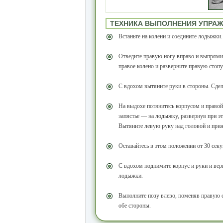
ТЕХНИКА ВЫПОЛНЕНИЯ УПРА
Встаньте на колени и соедините лодыжки.
Отведите правую ногу вправо и выпрямит
правое колено и разверните правую стопу
С вдохом вытяните руки в стороны. Сдел
На выдохе потянитесь корпусом и правой 
запястье — на лодыжку, развернув при эт
Вытяните левую руку над головой и приж
Оставайтесь в этом положении от 30 сек
С вдохом поднимите корпус и руки и верн
лодыжки.
Выполните позу влево, поменяв правую с
обе стороны.