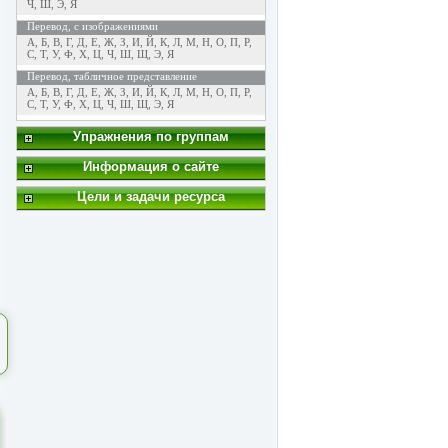
Ч
,
Ш
,
Э
,
Я
Перевод, с изображениями
А
,
Б
,
В
,
Г
,
Д
,
Е
,
Ж
,
З
,
И
,
Й
,
К
,
Л
,
М
,
Н
,
О
,
П
,
Р
,
С
,
Т
,
У
,
Ф
,
Х
,
Ц
,
Ч
,
Ш
,
Щ
,
Э
,
Я
Перевод, табличное представление
А
,
Б
,
В
,
Г
,
Д
,
Е
,
Ж
,
З
,
И
,
Й
,
К
,
Л
,
М
,
Н
,
О
,
П
,
Р
,
С
,
Т
,
У
,
Ф
,
Х
,
Ц
,
Ч
,
Ш
,
Щ
,
Э
,
Я
Упражнения по группам
Информация о сайте
Цели и задачи ресурса