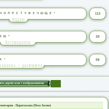
Н
О
П
Р
С
Т
У
Ф
Х
Ч
Ш
Щ
Э
*
112
Х
Ш
*
39
Х
*
58
ить дерево асан с изображениями
ментарии - Паригхасана (Поза Засова)