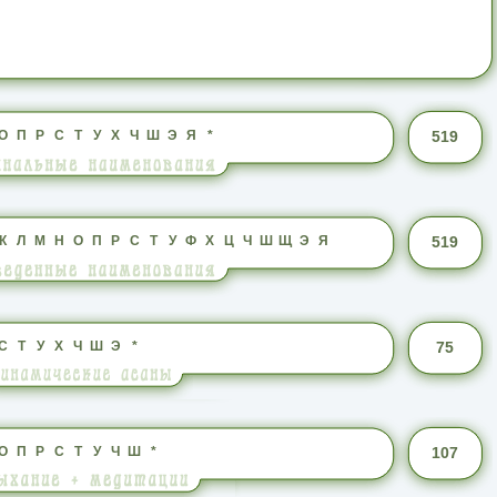
О
П
Р
С
Т
У
Х
Ч
Ш
Э
Я
*
519
К
Л
М
Н
О
П
Р
С
Т
У
Ф
Х
Ц
Ч
Ш
Щ
Э
Я
519
С
Т
У
Х
Ч
Ш
Э
*
75
О
П
Р
С
Т
У
Ч
Ш
*
107