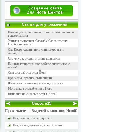
Статьи для упражнений
Полное дыхание йогов, техника выполнения и
рекомендации
Учимся выполнять Саламбу Сарвангасану -
Стойку на плечах
Око Возрождения источник здоровья и
молодости
Структура, стадии и типы пранаямы
Пашимоттанасана, подробное знакомство с
асаной
Секреты работы асан Йоги
Пранаяма, правила выполнения
Шавасана, освоение релаксации в йоге
Методика расслабления в Йоге
Выполнения силовых асан в Йоге
Опрос #15
Привлекаете ли Вы детей к занятиям Йогой?
Нет, категорически против
Нет, не задумывался(лась) об этом