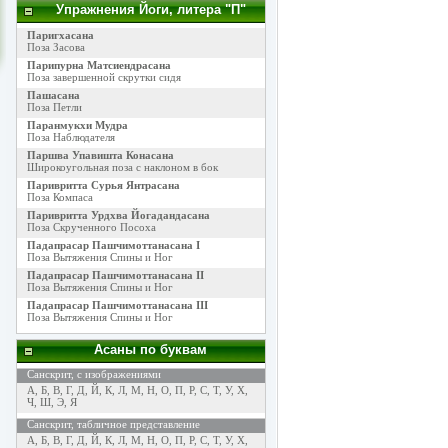
Упражнения Йоги, литера "П"
Паригхасана
Поза Засова
Парипурна Матсиендрасана
Поза завершенной скрутки сидя
Пашасана
Поза Петли
Паранмукхи Мудра
Поза Наблюдателя
Паршва Упавишта Конасана
Широкоугольная поза с наклоном в бок
Паривритта Сурья Янтрасана
Поза Компаса
Паривритта Урдхва Йогадандасана
Поза Скрученного Посоха
Падапрасар Пашчимоттанасана I
Поза Вытяжения Спины и Ног
Падапрасар Пашчимоттанасана II
Поза Вытяжения Спины и Ног
Падапрасар Пашчимоттанасана III
Поза Вытяжения Спины и Ног
Асаны по буквам
Санскрит, с изображениями
А
,
Б
,
В
,
Г
,
Д
,
Й
,
К
,
Л
,
М
,
Н
,
О
,
П
,
Р
,
С
,
Т
,
У
,
Х
,
Ч
,
Ш
,
Э
,
Я
Санскрит, табличное представление
А
,
Б
,
В
,
Г
,
Д
,
Й
,
К
,
Л
,
М
,
Н
,
О
,
П
,
Р
,
С
,
Т
,
У
,
Х
,