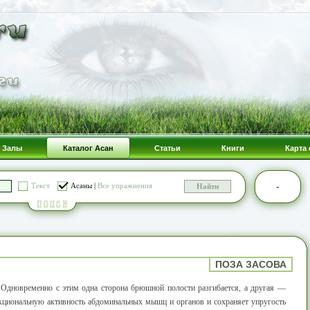
Залы
Каталог Асан
Статьи
Книги
Карта 
-
Текст
Асаны
|
Все упражнения
ПОЗА ЗАСОВА
. Одновременно с этим одна сторона брюшной полости разгибается, а другая —
нкциональную активность абдоминальных мышц и органов и сохраняет упругость