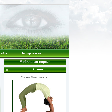
сайта
Тестирование
Мобильная версия
Асаны
Урдхва Дханурасана I