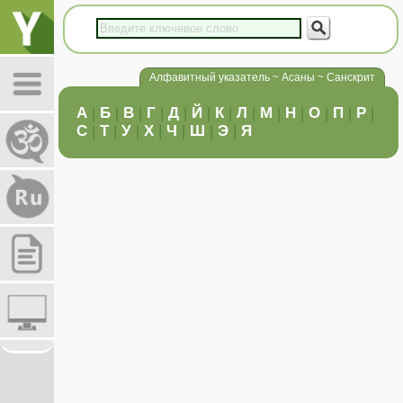
Алфавитный указатель ~ Асаны ~ Санскрит
А
|
Б
|
В
|
Г
|
Д
|
Й
|
К
|
Л
|
М
|
Н
|
О
|
П
|
Р
|
С
|
Т
|
У
|
Х
|
Ч
|
Ш
|
Э
|
Я